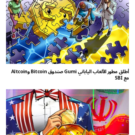
أطلق مطور الألعاب الياباني Gumi صندوق Bitcoin وAltcoin
مع SBI