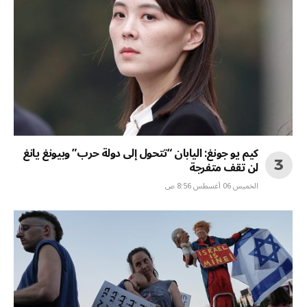
كيم يو جونغ: اليابان “تتحول إلى دولة حرب” وبيونغ يانغ
لن تقف متفرجة
الخميس 06 أغسطس 8:56 ص