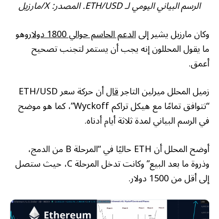
الرسم البياني اليومي لـ ETH/USD. المصدر: X/
مارزيل
وكان مارزيل يشير إلى
الدعم الحاسم حوالي 1800 دولار
وهو
ما يقول المحللون إنه يجب أن يستمر لتجنب تصحيح
أعمق.
زميل المحلل ميرلين التاجر
قال
أن حركة سعر ETH/USD
“تتوافق تمامًا مع هيكل تراكم Wyckoff”، كما هو موضح
في الرسم البياني لمدة ثلاثة أيام أدناه.
أوضح المحلل أن ETH حاليًا في “المرحلة B من الدمج،
وذروة ما بعد البيع” وكانت تدخل المرحلة C، حيث ستصل
إلى أقل من 1500 دولار.