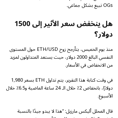
OGs تبيع بشكل جماعي.
هل ينخفض ​​سعر الأثير إلى 1500
دولار؟
منذ يوم الخميس، يتأرجح زوج ETH/USD حول المستوى
النفسي البالغ 2000 دولار، حيث يستعد المتداولون لمزيد
من الانخفاض في الأسعار.
في وقت كتابة هذا التقرير، يتم تداول ETH بسعر 1,980
دولارًا، بانخفاض 2٪ خلال الـ 24 ساعة الماضية و6.5٪ خلال
الأسبوع.
قال المحلل أليكس مارزيل: “هذا لا يبدو جيدًا بالنسبة