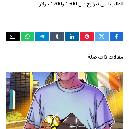
الطلب التي تتراوح بين 1500 و1700 دولار.
فيسبوك
تويتر
بينتيريست
لينكدإن
Tumblr
تيلقرام
واتساب
البريد
الإلكتر
مقالات ذات صلة