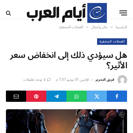
الرئيسية
مال واعمال
العملات المشفرة
»
»
العملات المشفرة
هل سيؤدي ذلك إلى انخفاض سعر
الأثير؟
فريق التحرير
الإثنين 01 يونيو 7:37 م
لا توجد تعليقات