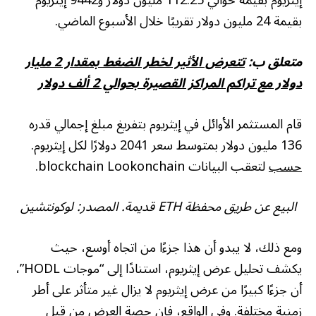
إيثريوم بقيمة حوالي 112.25 مليون دولار و9442 إيثريوم
بقيمة 24 مليون دولار تقريبًا خلال الأسبوع الماضي.
متعلق ب:
تتعرض الأثير لخطر الضغط بمقدار 2 مليار
دولار مع تراكم المراكز القصيرة بحوالي 2 ألف دولار
قام المستثمر الأوائل في إيثريوم بتفريغ مبلغ إجمالي قدره
136 مليون دولار بمتوسط ​​سعر 2041 دولارًا لكل إيثريوم.
حسب
لتعقب البيانات blockchain Lookonchain.
البيع عن طريق محفظة ETH قديمة. المصدر: لوكونتشين
ومع ذلك، لا يبدو أن هذا جزءًا من اتجاه أوسع، حيث
يكشف تحليل عرض إيثريوم، استنادًا إلى “موجات HODL”،
أن جزءًا كبيرًا من عرض إيثريوم لا يزال غير متأثر على أطر
زمنية مختلفة. وفي الواقع، فإن حصة العرض من قبل