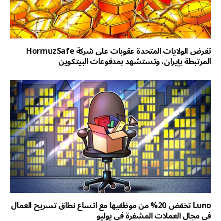
تفرض الولايات المتحدة عقوبات على شركة HormuzSafe
المرتبطة بإيران، وتستشهد بمدفوعات البيتكوين
Luno تخفض 20% من موظفيها مع اتساع نطاق تسريح العمال
في مجال العملات المشفرة في يوليو