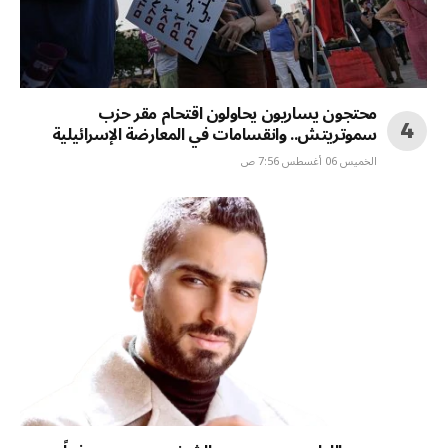
محتجون يساريون يحاولون اقتحام مقر حزب
سموتريتش.. وانقسامات في المعارضة الإسرائيلية
الخميس 06 أغسطس 7:56 ص