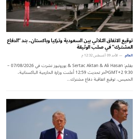
توقيع الاتفاق الثلاثي بين السعودية وتركيا وباكستان.. بند “الدفاع
المشترك” في صلب الوثيقة
العالم
الأحد 09 أغسطس 12:32 م
بقلم: Sertac Aktan & Ali Hasan & يورونيوز نشرت في 07/08/2026 –
9:30 GMT+2•آخر تحديث 12:59 أعلنت وزارة الخارجية الباكستانية،
الخميس، توقيع اتفاقية دفاع مشترك…