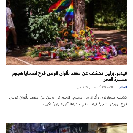
فيديو. برلين تكشف عن مقعد بألوان قوس قزح لضحايا هجوم
مسيرة الفخر
العالم
الأحد 09 أغسطس 8:28 ص
كشف مسؤولون وأفراد من مجتمع الميم في برلين عن مقعد بألوان قوس
قزح، وزرعوا شجرة قيقب في حديقة “تيرغارتن” تكريما…