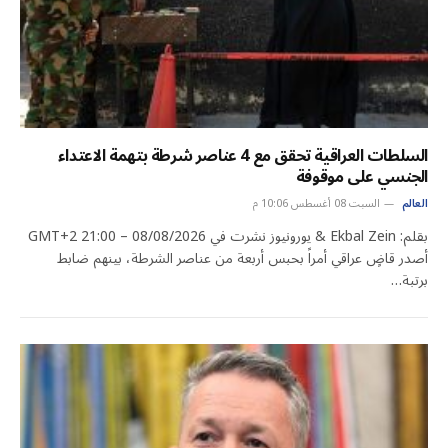
السلطات العراقية تحقق مع 4 عناصر شرطة بتهمة الاعتداء
الجنسي على موقوفة
العالم
السبت 08 أغسطس 10:06 م
بقلم: Ekbal Zein & يورونيوز نشرت في 08/08/2026 – 21:00 GMT+2
أصدر قاضٍ عراقي أمراً بحبس أربعة من عناصر الشرطة، بينهم ضابط
برتبة…