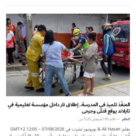
المنفّذ تلميذ في المدرسة.. إطلاق نار داخل مؤسسة تعليمية في
تايلاند يوقع قتلى وجرحى
العالم
الأحد 09 أغسطس 5:25 ص
بقلم: Ali Hasan & يورونيوز نشرت في 07/08/2026 – 12:00 GMT+2
قُتل سبعة أشخاص، بينهم تلميذان ومعلمان، وأصيب 15 طالباً آخرين، إثر