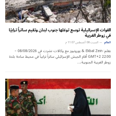
القوات الإسرائيلية توسع توغلها جنوب لبنان وتقيم ساتراً ترابيًا
في زوطر الغربية
العالم
السبت 08 أغسطس 11:07 م
بقلم: Ekbal Zein & يورونيوز مع وكالات نشرت في 08/08/2026 –
22:00 GMT+2 أقام الجيش الإسرائيلي ساتراً ترابياً في محيط ساحة بلدة
زوطر الغربية الجنوبية،…