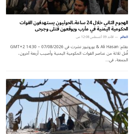
الهجوم الثاني خلال 24 ساعة..الحوثيون يستهدفون القوات
الحكومية اليمنية في مأرب ويوقعون قتلى وجرحى
العالم
الأحد 09 أغسطس 12:08 ص
بقلم: Ali Hasan & يورونيوز نشرت في 07/08/2026 – 14:30 GMT+2
قُتل ثلاثة من عناصر القوات الحكومية اليمنية وأصيب أربعة آخرون،
الجمعة، في…