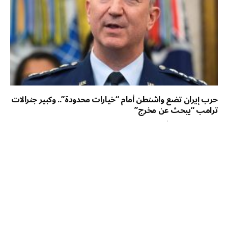
حرب إيران تضع واشنطن أمام “خيارات محدودة”.. وكبير جنرالات
ترامب “يبحث عن مخرج”
العالم
السبت 08 أغسطس 9:05 م
بقلم: Chaima Chihi & يورونيوز نشرت في 08/08/2026 – 10:56
GMT+2•آخر تحديث 12:00 بعد نحو ستة أشهر من الحرب مع إيران، تواجه
إدارة…