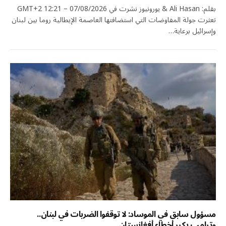
بقلم: Ali Hasan & يورونيوز نشرت في 07/08/2026 – 12:21 GMT+2
تعثرت جولة المفاوضات التي استضافتها العاصمة الإيطالية روما بين لبنان
وإسرائيل برعاية…
مسؤول سابق في الموساد: لا توقفوا الضربات في لبنان..
وترامب يكرر أخطاء أفغانستان