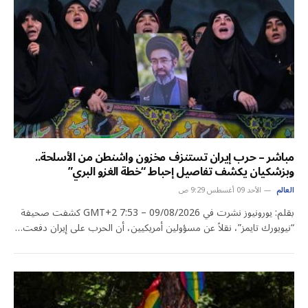
مباشر – حرب إيران تستنزف مخزون واشنطن من الأسلحة..
وبزشكيان يكشف تفاصيل إحباط “خطة الغزو البري”
العالم
الأحد 09 أغسطس 9:29 ص
بقلم: يورونيوز نشرت في 09/08/2026 – 7:53 GMT+2 كشفت صحيفة
“نيويورك تايمز”، نقلاً عن مسؤولين أمريكيين، أن الحرب على إيران دفعت…