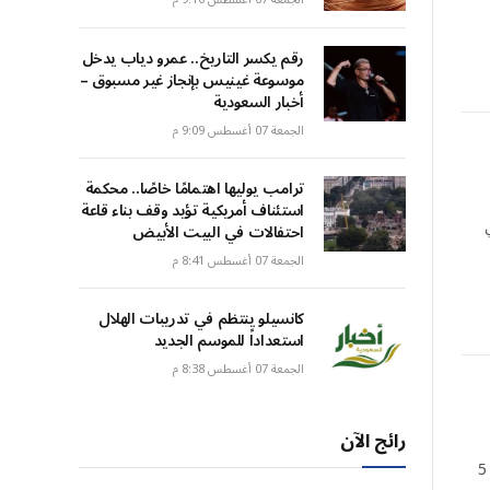
رقم يكسر التاريخ.. عمرو دياب يدخل
موسوعة غينيس بإنجاز غير مسبوق –
أخبار السعودية
الجمعة 07 أغسطس 9:09 م
ترامب يوليها اهتمامًا خاصًا.. محكمة
استئناف أمريكية تؤيد وقف بناء قاعة
شخص في
احتفالات في البيت الأبيض
الجمعة 07 أغسطس 8:41 م
كانسيلو ينتظم في تدريبات الهلال
استعداداً للموسم الجديد
الجمعة 07 أغسطس 8:38 م
رائج الآن
يتبع موعد Lammy استقالة بطل اليسار أنجيلا راينر ، التي استنزفت على فضيحة ضريبية.نشرت في 5