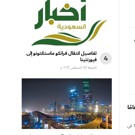
تفاصيل انتقال فرانكو ماستانتونو إلى
فيورنتينا
الجمعة 07 أغسطس 7:37 م
يأتي رحيل ليفي بعد أن حصل توتنهام على دوري أوروبا UEFA في الموسم الماضي لكنه احتل المركز 17 في