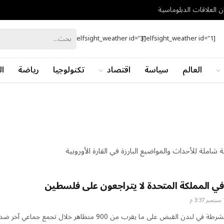
ان العلاقات الدبلوماسية
[elfsight_weather id="3"]
[elfsight_weather id="1"]
العالم
سياسة
اقتصاد
تكنولوجيا
رياضة
ال
 شاملة للأحداث والمواضيع البارزة في القارة الأوروبية
في المملكة المتحدة لا يتراجعون على فلسطين
خبر الأخبارألقت الشرطة في لندن القبض على ما يقرب من 900 متظاهر خلال تجمع جماعي آخر ضد