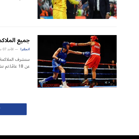
جميع الملاكم
انجلترا
الأحد 07 سبتمبر 2:16 م
ستشرف الملاكمة ال
عن 18 عامًا.تم نشره في 4 سبتمبر…
ت