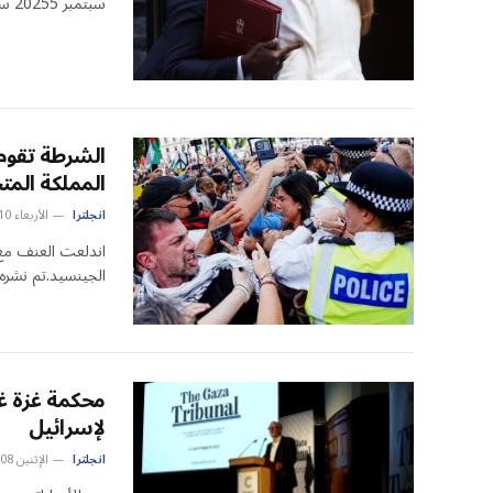
سبتمبر 20255 سبتمبر 2025تم…
الشرطة تقوم
المملكة المت
انجلترا
الأربعاء 10 سبتمبر 12:23 ص
الجينسيد.تم نشره في 6 سبتمبر
محكمة غزة غي
لإسرائيل
انجلترا
الإثنين 08 سبتمبر 11:56 م