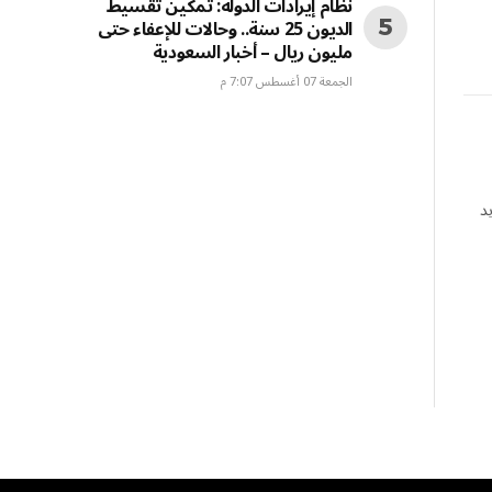
نظام إيرادات الدولة: تمكين تقسيط
الديون 25 سنة.. وحالات للإعفاء حتى
مليون ريال – أخبار السعودية
الجمعة 07 أغسطس 7:07 م
د