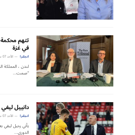
تتهم محكمة كو
في غزة
انجلترا
الأحد 07 سبتمبر 8:23 م
لندن ، المملكة ال
“صمت…
دانييل ليفي ت
انجلترا
الأحد 07 سبتمبر 5:20 م
الدوري…