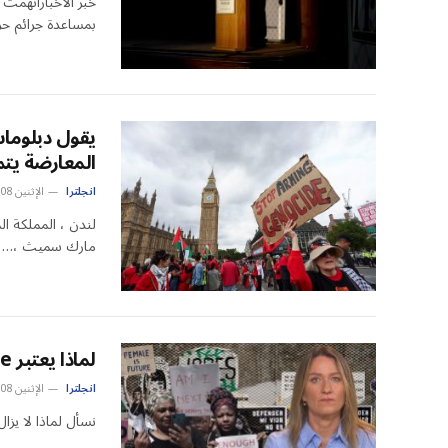
خبر الأخباراتهمت
بمساعدة جرائم حر
يقول دبلوماس
المعارضة يت
انجلترا
الإثنين 08 سبتمبر 8:51 م
لندن ، المملكة ا
مارك سميث ،…
لماذا يعتبر Femicide في جميع أنحاء العالم؟
انجلترا
الإثنين 08 سبتمبر 2:44 م
نسأل لماذا لا يزال مبيد القتل