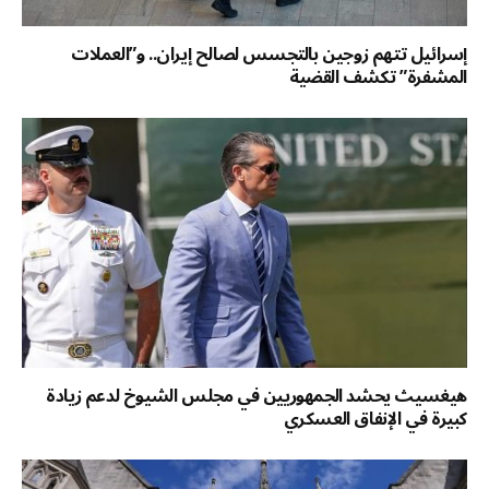
إسرائيل تتهم زوجين بالتجسس لصالح إيران.. و”العملات
المشفرة” تكشف القضية
هيغسيث يحشد الجمهوريين في مجلس الشيوخ لدعم زيادة
كبيرة في الإنفاق العسكري