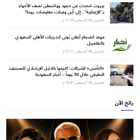
بيروت تتحدث عن جمود وواشنطن تصف الأجواء
بـ”الإيجابية”.. إلى أين وصلت مفاوضات روما؟
الخميس 06 أغسطس 11:20 م
موعد انضمام آيفان توني لتدريبات الأهلي السعودي
بالتفاصيل
الخميس 06 أغسطس 11:17 م
«التأمين» للشركات: التزموا بالدليل الإرشادي للمستفيد
الحقيقي خلال 30 يوماً – أخبار السعودية
الخميس 06 أغسطس 10:47 م
رائج الآن