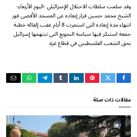
وقد سلمت سلطات الاحتلال الإسرائيلي -اليوم الأربعاء-
الشيخ محمد حسين قرار إبعاده عن المسجد الأقصى فور
انتهاء مدة إبعاده التي استمرت 8 أيام عقب إلقائه خطبة
جمعة استنكر فيها سياسة التجويع التي تنتهجها إسرائيل
بحق الشعب الفلسطيني في قطاع غزة.
فيسبوك
تويتر
بينتيريست
لينكدإن
Tumblr
تيلقرام
واتساب
البريد
الإلكتر
مقالات ذات صلة