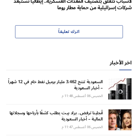
لأسباب تتعلق بتصنيف المعدات العسكرية.. إيطاليا تستبعد
شركات إسرائيلية من حماية مطار روما
اترك تعليقاً
اخر الأخبار
السعودية تنتج 3.462 مليار برميل نفط خام في 12 شهراً
– أخبار السعودية
الخميس 06 أغسطس 11:48 م
أنجلينا ترفض.. براد بيت يطلب كشفًا بأرباحها وسجلاتها
المالية – أخبار السعودية
الخميس 06 أغسطس 11:47 م