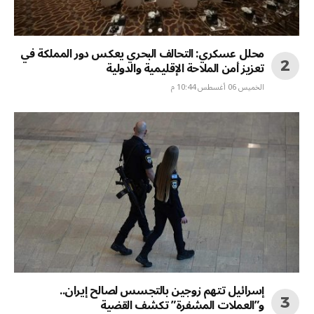
محلل عسكري: التحالف البحري يعكس دور المملكة في
تعزيز أمن الملاحة الإقليمية والدولية
الخميس 06 أغسطس 10:44 م
إسرائيل تتهم زوجين بالتجسس لصالح إيران..
و”العملات المشفرة” تكشف القضية