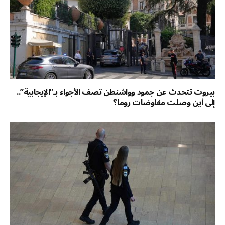
بيروت تتحدث عن جمود وواشنطن تصف الأجواء بـ”الإيجابية”..
إلى أين وصلت مفاوضات روما؟