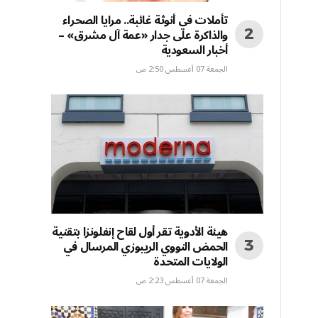
تأملات في أنوثة غائبة.. مرايا الصحراء
والذاكرة على جدار «عمة آل مشرق» –
أخبار السعودية
الجمعة 07 أغسطس 2:50 ص
هيئة الأدوية تقر أول لقاح إنفلونزا بتقنية
الحمض النووي الريبوزي المرسال في
الولايات المتحدة
الجمعة 07 أغسطس 2:23 ص