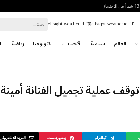
[elfsight_weather id="3"]
[elfsight_weather id="1"]
العالم
سياسة
اقتصاد
تكنولوجيا
رياضة
ال
توقف عملية تجميل الفنانة أمينة
ب
تيلقرام
بينتيريست
البريد الإلكتروني