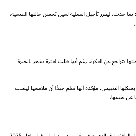
 بما حدث، ليقرر تأجيل العملية لحين تحسن حالتها الصحية،
.
ها تتراجع عن الفكرة، رغم أنها ظلت لفترة تشعر بالحيرة
بشكلها الطبيعي، مؤكدة أنها تعلم جيدًا أن ملامحها ليست
ا عن نفسها.
ويعد مسلسل «لام شمسية» آخر أعمال أمينة خليل التلفزيونية، الذي عرض في موسم دراما رمضان لعام 2025