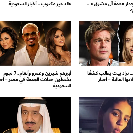
 جدار «عمة آل مشرق» –
عقد غير مكتوب – أخبار السعودية
ة
. براد بيت يطلب كشفًا
أبرزهم شيرين وعمرو وأنغام.. 7 نجوم
تها المالية – أخبار
يشعلون حفلات الجمعة في مصر – أخب
السعودية