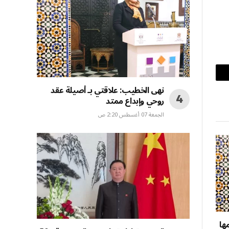
بريد
نهى الخطيب: علاقتي بـ أصيلة عقد
إلكتروني
روحي وإبداع ممتد
الجمعة 07 أغسطس 2:20 ص
ها