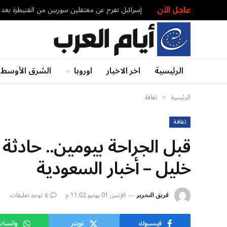
إسرائيل تفرج عن معتقلين سوريين من القنيطرة بعد 13 شهراً من الاحتجاز
عاجل الآن
الرئيسية
اخر الاخبار
اوروبا
الشرق الأوسط
الرئيسية
ثقافة
»
ثقافة
قبل الجراحة بيومين.. حادثة 
خليل – أخبار السعودية
فريق التحرير
الإثنين 01 يونيو 11:02 م
لا توجد تعليقات
فيسبوك
تويتر
واتسا