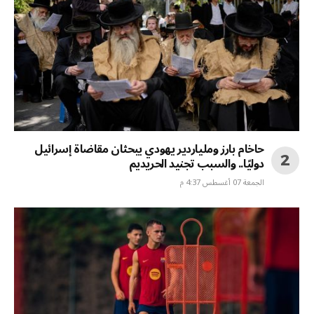
حاخام بارز وملياردير يهودي يبحثان مقاضاة إسرائيل
دوليًا.. والسبب تجنيد الحريديم
الجمعة 07 أغسطس 4:37 م