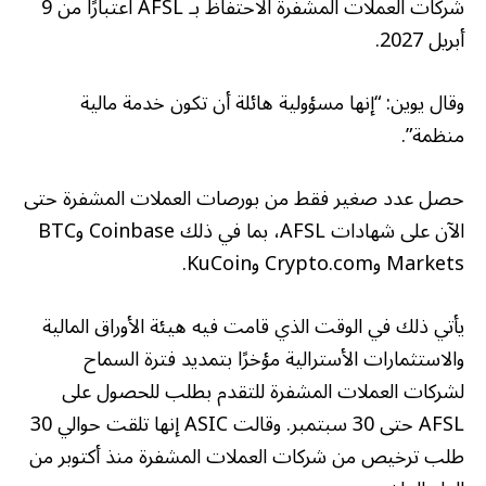
شركات العملات المشفرة الاحتفاظ بـ AFSL اعتبارًا من 9
أبريل 2027.
وقال يوين: “إنها مسؤولية هائلة أن تكون خدمة مالية
منظمة”.
حصل عدد صغير فقط من بورصات العملات المشفرة حتى
الآن على شهادات AFSL، بما في ذلك Coinbase وBTC
Markets وCrypto.com وKuCoin.
يأتي ذلك في الوقت الذي قامت فيه هيئة الأوراق المالية
والاستثمارات الأسترالية مؤخرًا بتمديد فترة السماح
لشركات العملات المشفرة للتقدم بطلب للحصول على
AFSL حتى 30 سبتمبر. وقالت ASIC إنها تلقت حوالي 30
طلب ترخيص من شركات العملات المشفرة منذ أكتوبر من