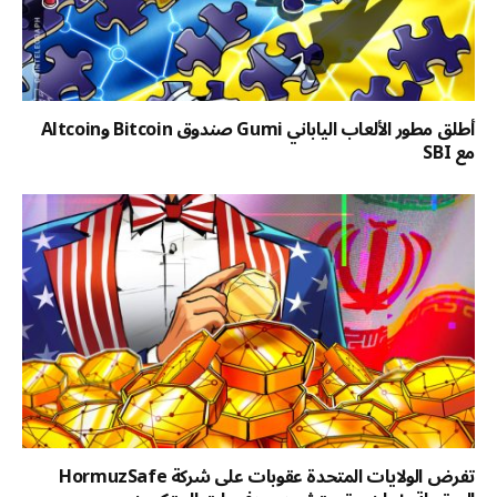
أطلق مطور الألعاب الياباني Gumi صندوق Bitcoin وAltcoin
مع SBI
تفرض الولايات المتحدة عقوبات على شركة HormuzSafe