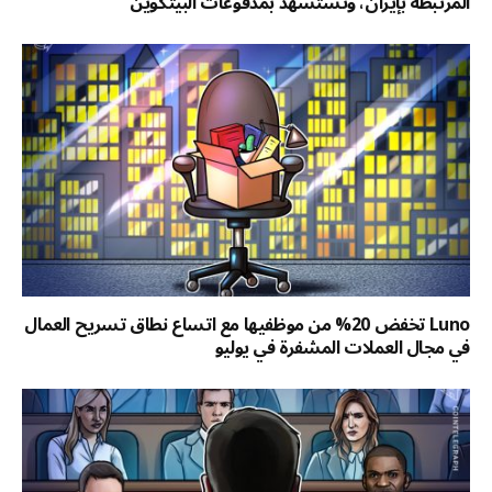
المرتبطة بإيران، وتستشهد بمدفوعات البيتكوين
Luno تخفض 20% من موظفيها مع اتساع نطاق تسريح العمال
في مجال العملات المشفرة في يوليو