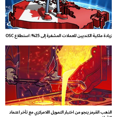
زيادة ملكية الكنديين للعملات المشفرة إلى 25%: استطلاع OSC
الذهب المُرمز ينجو من اختبار التمويل اللامركزي مع تأخر اعتماد