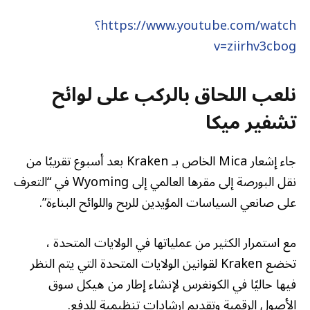
https://www.youtube.com/watch؟
v=ziirhv3cbog
نلعب اللحاق بالركب على لوائح
تشفير ميكا
جاء إشعار Mica الخاص بـ Kraken بعد أسبوع تقريبًا من
نقل البورصة إلى مقرها العالمي إلى Wyoming في “التعرف
على صانعي السياسات المؤيدين للربح واللوائح البناءة”.
مع استمرار الكثير من عملياتها في الولايات المتحدة ،
تخضع Kraken لقوانين الولايات المتحدة التي يتم النظر
فيها حاليًا في الكونغرس لإنشاء إطار من هيكل سوق
الأصول الرقمية وتقديم إرشادات تنظيمية للدفع.