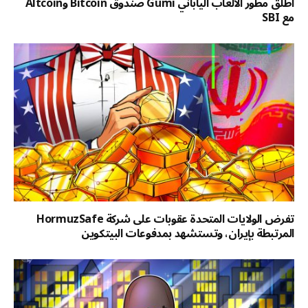
أطلق مطور الألعاب الياباني Gumi صندوق Bitcoin وAltcoin
مع SBI
تفرض الولايات المتحدة عقوبات على شركة HormuzSafe
المرتبطة بإيران، وتستشهد بمدفوعات البيتكوين