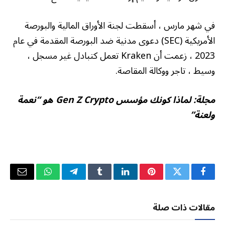
في شهر مارس ، أسقطت لجنة الأوراق المالية والبورصة
الأمريكية (SEC) دعوى مدنية ضد البورصة المقدمة في عام
2023 ، زعمت أن Kraken تعمل كتبادل غير مسجل ،
وسيط ، تاجر ووكالة المقاصة.
مجلة:
لماذا كونك مؤسس Gen Z Crypto هو “نعمة
ولعنة”
فيسبوك
تويتر
بينتيريست
لينكدإن
Tumblr
تيلقرام
واتساب
البريد
الإلكتر
مقالات ذات صلة