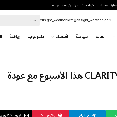
ردًا على هجمات مأرب وحضرموت.. الجيش اليمني يطلق عملية عسكرية ضد الحوثيين ومجلس الأمن يدين التصعيد
[elfsight_weather id="3"]
[elfsight_weather id="1"]
العالم
سياسة
اقتصاد
تكنولوجيا
رياضة
ال
يستمر النقاش حول قانون CLARITY هذا الأسبوع مع عودة
ب
تيلقرام
بينتيريست
البريد الإلكتروني