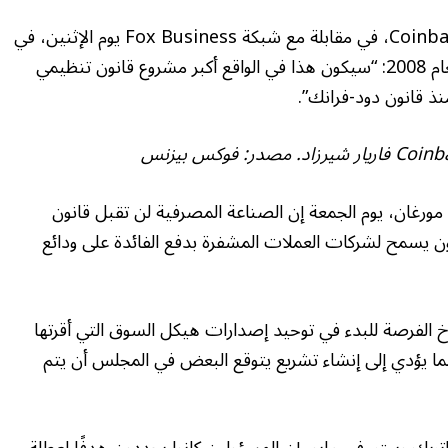
وقال فاريار شيرزاد، كبير مسؤولي السياسة في Coinbase، في مقابلة مع شبكة Fox Business يوم الإثنين، في
إشارة إلى قانون عام 2010 ردًا على الأزمة المالية لعام 2008: “سيكون هذا في الواقع أكبر مشروع قانون تنظيمي
نذ قانون دود-فرانك”.
فوكس بيزنس
ورغان، يوم الجمعة إن الصناعة المصرفية لن تقبل قانون
قانون يسمح لشركات العملات المشفرة بدفع الفائدة على ودائع
الفرصة للبدء في توحيد إصدارات هيكل السوق التي أقرتها
، مما يؤدي إلى إنشاء تشريع يتوقع البعض في المجلس أن يتم
ريك ويت، في مايو، إن المسؤولين كانوا يحددون هدفًا لعطلة