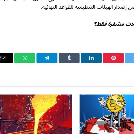
ويتر
بينتيريست
لينكدإن
Tumblr
تيلقرام
واتساب
ال
ال