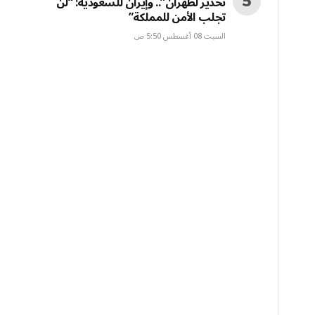
تحذير لطهران”.. وإيران للسعودية: “لن
تجلب الأمن للمملكة”
السبت 08 أغسطس 5:50 ص