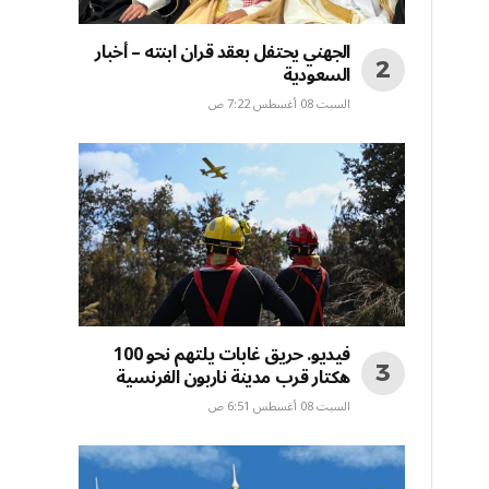
الجهني يحتفل بعقد قران ابنته – أخبار
السعودية
السبت 08 أغسطس 7:22 ص
فيديو. حريق غابات يلتهم نحو 100
هكتار قرب مدينة ناربون الفرنسية
السبت 08 أغسطس 6:51 ص