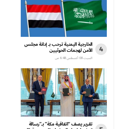
الخارجية اليمنية ترحب بـ إدانة مجلس
الأمن لهجمات الحوثيين
السبت 08 أغسطس 6:48 ص
تقرير يصف “اتفاقية مكة” بـ”رسالة