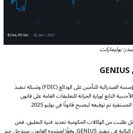
در:
بوليماركت
G
في يوم الثلاثاء، ستغلق وزارة الخزانة الأمريكية والمؤسسة الفيدرالية للتأمين على الودائع (FDIC) وشبكة تنفيذ
اقبة الأصول الأجنبية التابع لوزارة الخزانة للتعليقات العامة على قانون
ل طلبت من الوكالات الحكومية تمديد فترة التعليق، فمن
المتوقع أن يمثل الموعد النهائي يوم الثلاثاء الخطوة التالية في تنفيذ GENIUS. وفقًا لمشروع القانون، سيدخل حيز