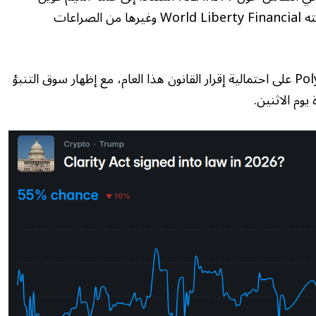
الخاصة به، وأعمال العملات المشفرة الخاصة بعائلته World Liberty Financial وغيرها من الصراعات
تم الرهان بأكثر من 1.1 مليون دولار في Polymarket على احتمالية إقرار القانون هذا العام، مع إظهار سوق التنبؤ