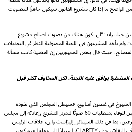
من الواضح ما إذا كان مشروع القانون سيكون جاهزًا للتصويت
يرستن جيليبراند: “لن يكون هناك من يصوت لصالح مشروع
ت”. ولم يأخذ المشرعون في اللجنة المصرفية النظر في التعديلات
ب المصالح، حيث قال بعض الجمهوريين إن القضية كانت مسألة
مشفرة يوافق عليه اللجنة، لكن المخاوف تكثر قبل
س الشيوخ في غضون أسابيع، فسيظل المجلس الذي يقوده
الجمهوريون بحاجة إلى بعض الدعم من الديمقراطيين للوفاء بمتطلبات 60 صوتًا لتمرير التشريع وإعادته إلى مجلس
عين، بما في ذلك السيناتور إليزابيث وارن، علاقات الرئيس
الأمريكي دونالد ترامب بصناعة العملات المشفرة في النقاش حول CLARITY، استنادًا إلى عملة الميم كوين