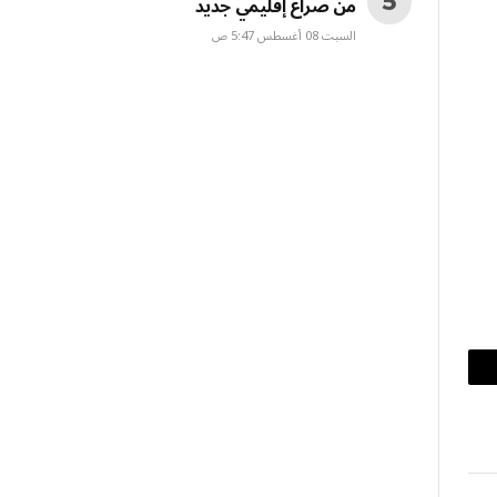
من صراع إقليمي جديد
السبت 08 أغسطس 5:47 ص
بريد
إلكتروني