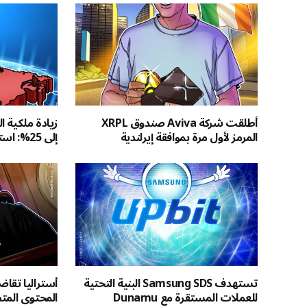
أطلقت شركة Aviva صندوق XRPL
زيادة ملكية ا
المرمز لأول مرة بموافقة إيرلندية
إلى 25%: استطلاع OSC
تستهدف Samsung SDS البنية التحتية
للعملات المستقرة مع Dunamu
المحتوى الم