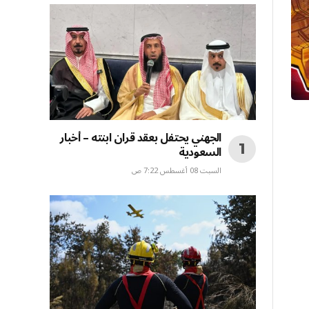
الجهني يحتفل بعقد قران ابنته – أخبار
السعودية
السبت 08 أغسطس 7:22 ص