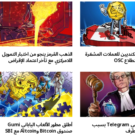
لكنديين للعملات المشفرة
الذهب المُرمز ينجو من اختبار التمويل
اللامركزي مع تأخر اعتماد الإقراض
أستراليا تقاضي Telegram بسبب
أطلق مطور الألعاب الياباني Gumi
تطرف
صندوق Bitcoin وAltcoin مع SBI