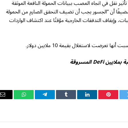
أثير نقل في اتجاه المصب ببيانات الحمولة النافعة الموثقة
مضيفًا أن “الجسور يجب أن تضيف التحقق الصارم من الحمولة
بات، وإيقاف التدفقات الخارجية مؤقتًا عند اكتشاف الواردات
DeFi المسروقة
ويتر
بينتيريست
لينكدإن
Tumblr
تيلقرام
واتساب
ال
ال