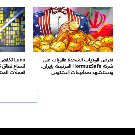
تفرض الولايات المتحدة عقوبات على
شركة HormuzSafe المرتبطة بإيران،
اتساع نطاق ت
وتستشهد بمدفوعات البيتكوين
العملات المش