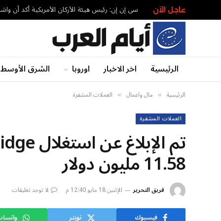
سي إن إن: رئيس هيئة الأركان الأمريكية أكد أن وا
عاجل الآن
الرئيسية
اخر الاخبار
اوروبا
الشرق الأوسط
الرئيسية
مال واعمال
العملات المشفرة
»
»
العملات المشفرة
11.58 مليون دولار
فريق التحرير
الإثنين 18 مايو 12:40 م
لا توجد تعليقات
فيسبوك
تويتر
واتسا