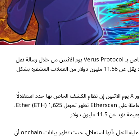
وبحسب ما ورد تم استغلال جسر Ethereum الخاص بـ Verus Protocol يوم الاثنين من خلال رسالة نقل
مزيفة عبر السلسلة سمحت للمتسلل بتحويل ما لا يقل عن 11.58 مليون دولار من العملات المشفرة بشكل
قالت منصة أمان Onchain Blockaid في منشور X يوم الاثنين إن نظام الكشف الخاص بها حدد استغلالًا
مستمرًا على جسر Verus-Ethereum وشارك معاملة على Etherscan تظهر تحويل 1,625 Ether (ETH)،
كما وصفت شركة أمان بلوكتشين PeckShield عملية النقل بأنها استغلال، حيث تظهر بيانات onchain أن