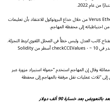
وقال Blockaid إن المهاجم استغل جسر Verus Ethereum من خلال خداع البروتوكول للاعتقاد بأن تعليمات
من احتياطياته إلى محفظة المهاجم.
وليس حلاً وسطًا لمفتاح كاتب العدل. وليس خطأً في المحلل اللغوي/ربط التجزئة.
هل هناك خطأ في التحقق من صحة مصدر المصدر في checkCCEValues ​​- ~ 10 أسطر من Solidity
Blockchain ExVul إلى نتيجة مماثلة وقال إن المهاجم استخدم “حمولة استيراد مزورة عبر
إلى “ثلاث عمليات نقل مرفقة بالمهاجم إلى محفظة