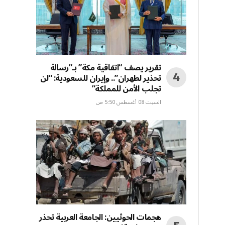
تقرير يصف “اتفاقية مكة” بـ”رسالة
تحذير لطهران”.. وإيران للسعودية: “لن
تجلب الأمن للمملكة”
السبت 08 أغسطس 5:50 ص
هجمات الحوثيين: الجامعة العربية تحذر