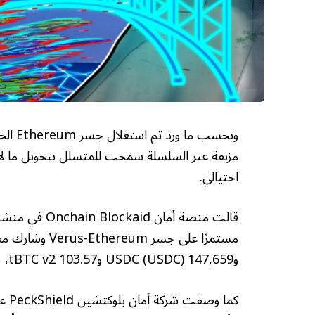
احتيالي.
و147,659 USDC (USDC) و103.57 tBTC v2، بقيمة تزيد عن 11.5 مليون دولار.