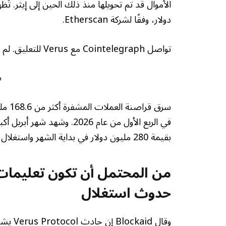
دولار، وفقًا لشركة Etherscan.
تواصل Cointelegraph مع Verus للتعليق. لم يؤكد البروتوكول الاستغلال علنًا في وقت النشر.
م
بقيمة 280 مليون دولار في بداية الشهر واستغلال Kelp بقيمة 292 مليون دولار.
من المحتمل أن تكون تعليمات 
حدوث استغلال