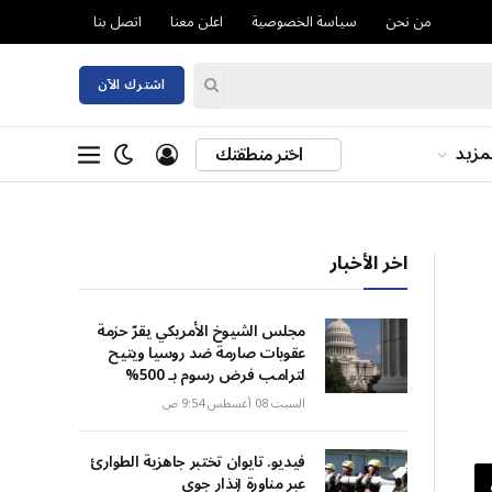
من نحن
سياسة الخصوصية
اعلن معنا
اتصل بنا
اشترك الآن
مزيد
اختر منطقتك
اخر الأخبار
مجلس الشيوخ الأمريكي يقرّ حزمة
عقوبات صارمة ضد روسيا ويتيح
لترامب فرض رسوم بـ 500%
السبت 08 أغسطس 9:54 ص
فيديو. تايوان تختبر جاهزية الطوارئ
عبر مناورة إنذار جوي