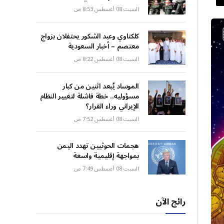
السبت 08 أغسطس 8:53 ص
كلكتاوي وعبد الشكور يحتفلان بزواج
معتصم – أخبار السعودية
السبت 08 أغسطس 8:22 ص
الموساد يُبعد اثنين من كبار
مسؤوليه.. خطة فاشلة لتغيير النظام
الإيراني وراء القرار؟
السبت 08 أغسطس 7:52 ص
هجمات الحوثيين تهدد اليمن
بمواجهة إقليمية واسعة
السبت 08 أغسطس 7:49 ص
رائج الآن