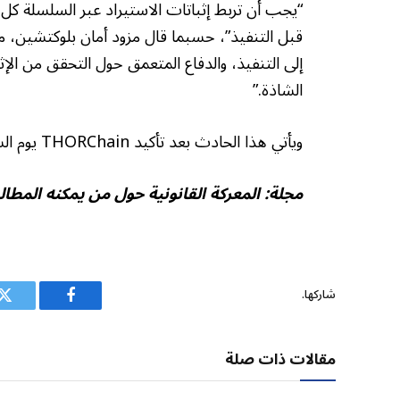
“يجب أن تربط إثباتات الاستيراد عبر السلسلة كل ت
قبل التنفيذ”، حسبما قال مزود أمان بلوكتشين، 
إلى التنفيذ، والدفاع المتعمق حول التحقق من الإث
الشاذة.”
ويأتي هذا الحادث بعد تأكيد THORChain يوم السبت أنها تعرضت لاستغلال بقيمة 10 ملايين دولار.
مجلة:
المعركة القانونية حول من يمكنه المطالبة بملايين 
شاركها.
فيسبوك
ت
مقالات ذات صلة