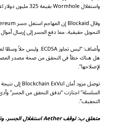
واستغلال Wormhole بقيمة 325 مليون دولار اعتبارًا من عام 2022.
التحويل حقيقية، مما دفع الجسر إلى إرسال أموال 
وأضاف: “ليس تجاوز ECDSA. 
لإصلاحها”.
توصل مزود أمان 
السلسلة” اجتازت “تدفق التحقق من الجسر” وأدى 
التجفيف”.
متعلق ب:
توقف Aether استغلال الجسر، وتعد بالتعويض بعد خسارة 90 ألف دولار