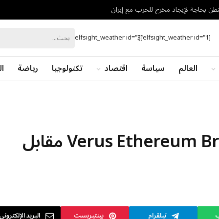
شنطن بحاجة لإيجاد مخرج للحرب مع إيران
[elfsight_weather id="3"]
[elfsight_weather id="1"]
العالم
سياسة
اقتصاد
تكنولوجيا
رياضة
ال
تم الإبلاغ عن استغلال Verus Ethereum Bridge مقابل
ب
تيلقرام
بينتيريست
البريد الإلكتروني