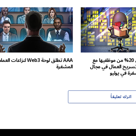
Luno تخفض 20% من موظفيها مع
AAA تطلق لوحة Web3 لنزاعات ا
سريح العمال في مجال
المشفرة
فرة في يوليو
اترك تعليقاً