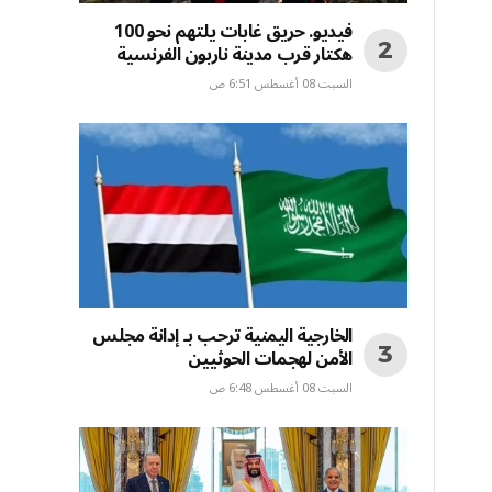
فيديو. حريق غابات يلتهم نحو 100
هكتار قرب مدينة ناربون الفرنسية
السبت 08 أغسطس 6:51 ص
الخارجية اليمنية ترحب بـ إدانة مجلس
الأمن لهجمات الحوثيين
السبت 08 أغسطس 6:48 ص