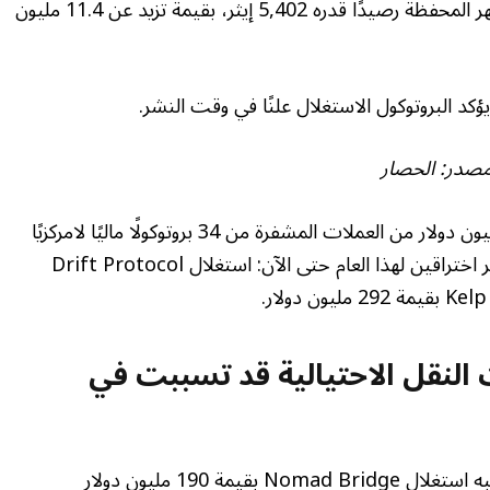
الأموال قد تم تحويلها منذ ذلك الحين إلى إيثر. تُظهر المحفظة رصيدًا قدره 5,402 إيثر، بقيمة تزيد عن 11.4 مليون
صدر:
الحصار
سرق قراصنة العملات المشفرة أكثر من 168.6 مليون دولار من العملات المشفرة من 34 بروتوكولًا ماليًا لامركزيًا
في الربع الأول من عام 2026. وشهد شهر أبريل أكبر اختراقين لهذا العام حتى الآن: استغلال Drift Protocol
النقل الاحتيالية قد تسببت في
وقال Blockaid إن حادث Verus Protocol يشبه استغلال Nomad Bridge بقيمة 190 مليون دولار