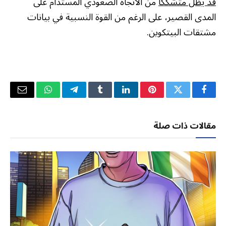
قد يظل متشككا
من الاتجاه الصعودي المستدام على
المدى القصير، على الرغم من القوة النسبية في بيانات
مشتقات البيتكوين.
فيسبوك
تويتر
بينتيريست
لينكدإن
Tumblr
تيلقرام
واتساب
البريد
الإلكتر
مقالات ذات صلة