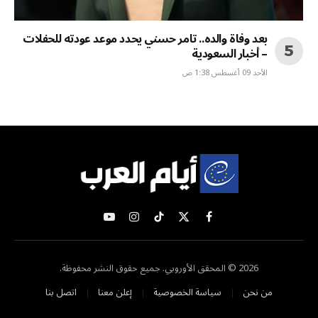
بعد وفاة والده.. تامر حسني يحدد موعد عودته للحفلات
– أخبار السعودية
الأحد 09 أغسطس 1:38 ص
X
فيسبوك
تيكتوك
الانستغرام
يوتيوب
(Twitter)
2026 © المحقق الأوروبي. جميع حقوق النشر محفوظة.
من نحن
سياسة الخصوصية
إعلن معنا
اتصل بنا