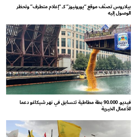
بيلاروس تصنّف موقع “يورونيوز” كـ “إعلام متطرف” وتحظر
الوصول إليه
فيديو. 90.000 بطة مطاطية تتسابق في نهر شيكاغو دعما
للأعمال الخيرية