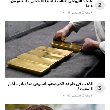
الاتحاد النرويجي يطالب بـ استقالة جياني إنفانتينو من
فيفا
الجمعة 07 أغسطس 1:31 م
الذهب في طريقه لأكبر صعود أسبوعي منذ يناير – أخبار
السعودية
الجمعة 07 أغسطس 1:02 م