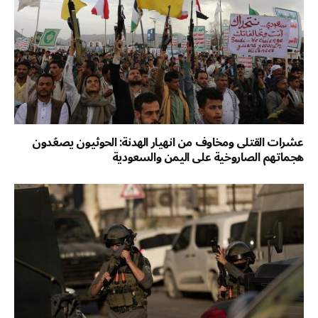
عشرات القتلى ومخاوف من انهيار الهدنة: الحوثيون يصعّدون
هجماتهم الصاروخية على اليمن والسعودية