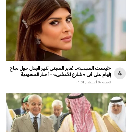
«ليست السبب».. غدير السبتي تثير الجدل حول نجاح
إلهام علي في «شارع الأعشى» – أخبار السعودية
الجمعة 07 أغسطس 1:01 م