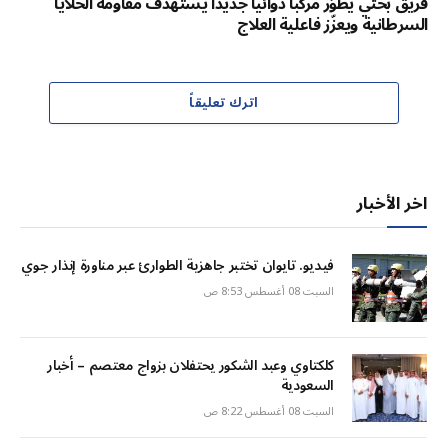
فريق بحثي يطوّر مركّباً دوائياً جديداً يستهدف مقاومة الخلايا
السرطانية ويعزّز فاعلية العلاج
اترك تعليقاً
اخر الأخبار
فيديو. تايوان تختبر جاهزية الطوارئ عبر مناورة إنذار جوي
السبت 08 أغسطس 8:53 ص
كلكتاوي وعبد الشكور يحتفلان بزواج معتصم – أخبار
السعودية
السبت 08 أغسطس 8:22 ص