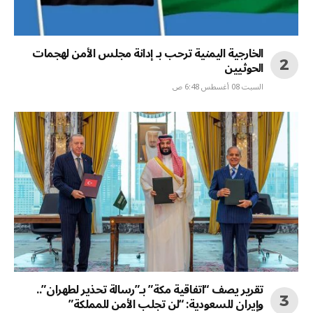
الخارجية اليمنية ترحب بـ إدانة مجلس الأمن لهجمات
الحوثيين
السبت 08 أغسطس 6:48 ص
تقرير يصف “اتفاقية مكة” بـ”رسالة تحذير لطهران”..
وإيران للسعودية: “لن تجلب الأمن للمملكة”