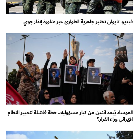
فيديو. تايوان تختبر جاهزية الطوارئ عبر مناورة إنذار جوي
الموساد يُبعد اثنين من كبار مسؤوليه.. خطة فاشلة لتغيير النظام
الإيراني وراء القرار؟