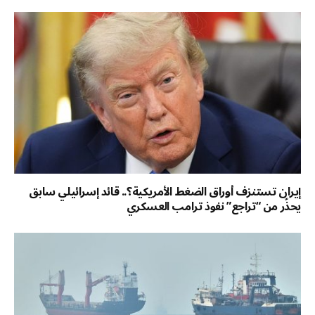
إيران تستنزف أوراق الضغط الأمريكية؟.. قائد إسرائيلي سابق
يحذّر من “تراجع” نفوذ ترامب العسكري