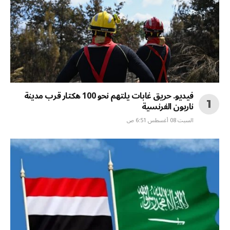
فيديو. حريق غابات يلتهم نحو 100 هكتار قرب مدينة
ناربون الفرنسية
السبت 08 أغسطس 6:51 ص