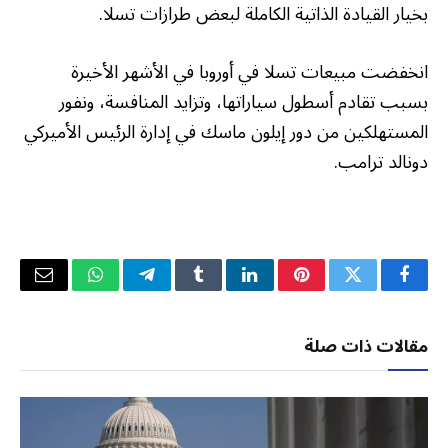
بخيار القيادة الذاتية الكاملة لبعض طرازات تسلا.
انخفضت مبيعات تسلا في أوروبا في الأشهر الأخيرة
بسبب تقادم أسطول سياراتها، وتزايد المنافسة، ونفور
المستهلكين من دور إيلون ماسك في إدارة الرئيس الأميركي
دونالد ترامب.
فيسبوك
تويتر
بينتيريست
لينكدإن
Tumblr
تيلقرام
واتساب
البريد
الإلكتر
مقالات ذات صلة