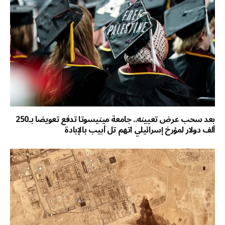
بعد سحب عرض تعيينه.. جامعة مينيسوتا تدفع تعويضا بـ250
ألف دولار لمؤرخ إسرائيلي اتهم تل أبيب بالإبادة