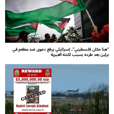
“هذا مكان فلسطيني”.. إسرائيلي يرفع دعوى ضد مطعم في
برلين بعد طرده بسبب لكنته العبرية