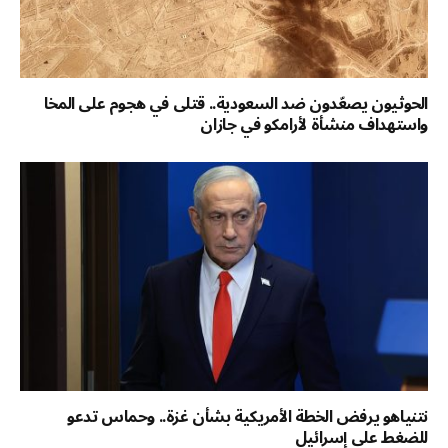
الحوثيون يصعّدون ضد السعودية.. قتلى في هجوم على المخا
واستهداف منشأة لأرامكو في جازان
نتنياهو يرفض الخطة الأمريكية بشأن غزة.. وحماس تدعو
للضغط على إسرائيل