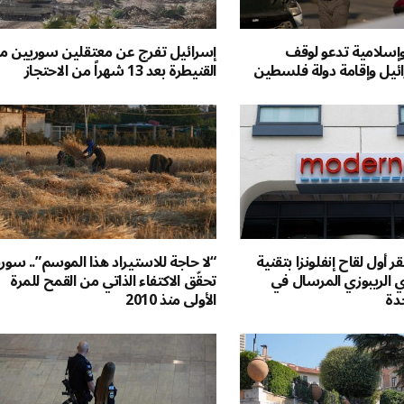
 وإسلامية تدعو لوقف
إسرائيل تفرج عن معتقلين سوريين م
ائيل وإقامة دولة فلسطين
القنيطرة بعد 13 شهراً من الاحتجاز
قر أول لقاح إنفلونزا بتقنية
“لا حاجة للاستيراد هذا الموسم”.. سوري
 الريبوزي المرسال في
تحقّق الاكتفاء الذاتي من القمح للمرة
حدة
الأولى منذ 2010