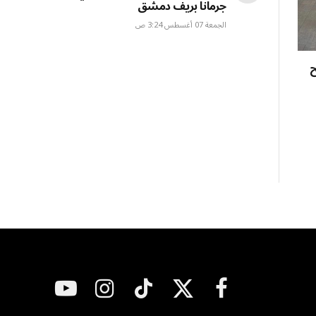
جرمانا بريف دمشق
الجمعة 07 أغسطس 3:24 ص
ح
فيسبوك
X
تيكتوك
الانستغرام
يوتيوب
(Twitter)