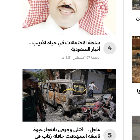
ن
سلطة الاحتمالات في حياة الأديب –
أخبار السعودية
الجمعة 07 أغسطس 3:51 ص
ا
عاجل. – قتلى وجرحى بانفجار عبوة
ناسفة استهدفت حافلة ركاب في