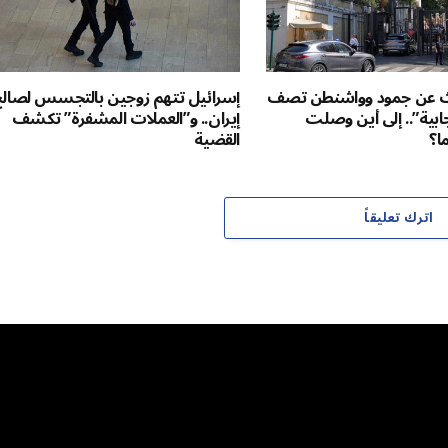
ث عن جمود وواشنطن تصف
إسرائيل تتهم زوجين بالتجسس لصال
يجابية”.. إلى أين وصلت
إيران.. و”العملات المشفرة” تكشف
ا؟
القضية
اترك تعليقاً