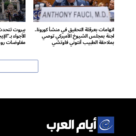
اتهامات بعرقلة التحقيق في منشأ كورونا..
بيروت تتحد
لجنة بمجلس الشيوخ الأميركي توصي
الأجواء بـ”الإ
بملاحقة الطبيب أنتوني فاوتشي
مفاوضات روم