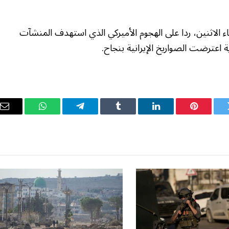
 الاثنين، ردا على الهجوم الأميركي الذي استهدف المنشآت
ية اعترضت الصواريخ الإيرانية بنجاح.
ويتر
بينتيريست
لينكدإن
Tumblr
تيلقرام
واتساب
ال
ال