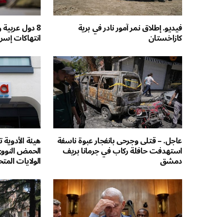
فيديو. إطلاق نمر آمور نادر في برية
8 دول عربية
كازاخستان
انتهاكات إسر
عاجل. – قتلى وجرحى بانفجار عبوة ناسفة
هيئة الأدوية ت
استهدفت حافلة ركاب في جرمانا بريف
الحمض النووي
دمشق
الولايات المت