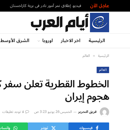
فيديو. إطلاق نمر آمور نادر في برية كازاخستان
عاجل الآن
الرئيسية
اخر الاخبار
اوروبا
الشرق الأوسط
الرئيسية
العالم
»
العالم
الخطوط القطرية تعلن سفر ك
هجوم إيران
فريق التحرير
الخميس 26 يونيو 3:23 ص
لا توجد تعليقات
فيسبوك
تويتر
واتسا