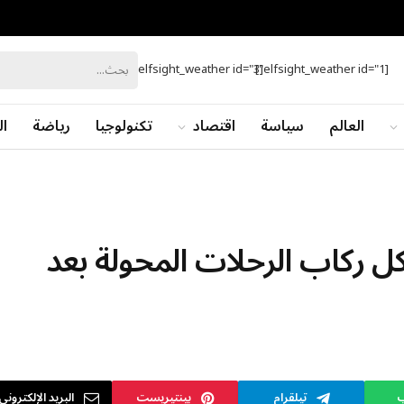
[elfsight_weather id="3"]
[elfsight_weather id="1"]
العالم
سياسة
اقتصاد
تكنولوجيا
رياضة
ال
ل ركاب الرحلات المحولة بعد
ب
تيلقرام
بينتيريست
البريد الإلكتروني