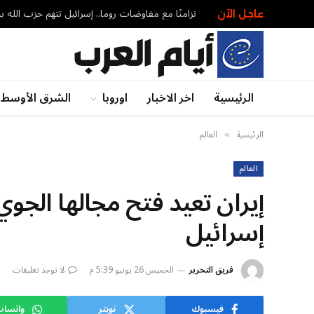
عاجل الآن
الرئيسية
اخر الاخبار
اوروبا
الشرق الأوسط
الرئيسية
العالم
»
العالم
إيران تعيد فتح مجالها الجوي
إسرائيل
فريق التحرير
الخميس 26 يونيو 5:39 م
لا توجد تعليقات
فيسبوك
تويتر
واتسا