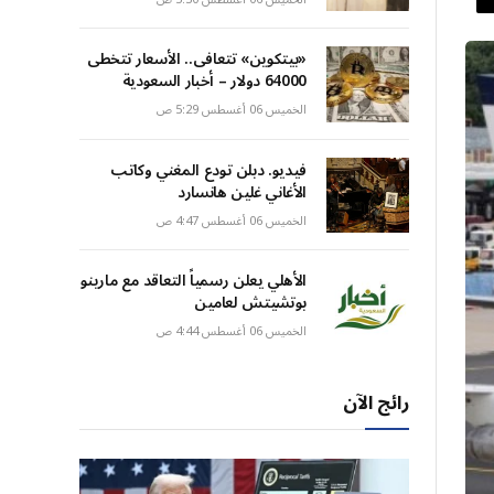
«بيتكوين» تتعافى.. الأسعار تتخطى
64000 دولار – أخبار السعودية
الخميس 06 أغسطس 5:29 ص
فيديو. دبلن تودع المغني وكاتب
الأغاني غلين هانسارد
الخميس 06 أغسطس 4:47 ص
الأهلي يعلن رسمياً التعاقد مع مارينو
بوتشيتش لعامين
الخميس 06 أغسطس 4:44 ص
رائج الآن