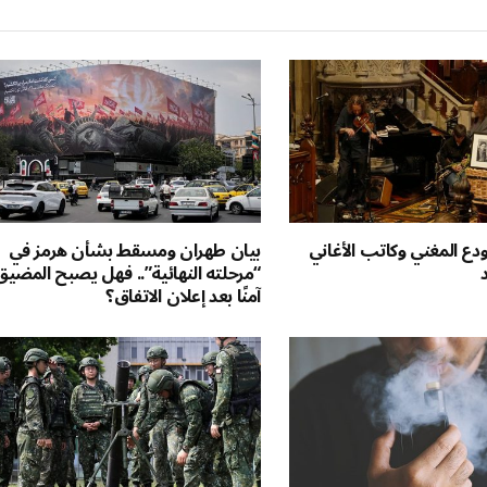
ودع المغني وكاتب الأغاني
بيان طهران ومسقط بشأن هرمز في
“مرحلته النهائية”.. فهل يصبح المضيق
آمنًا بعد إعلان الاتفاق؟