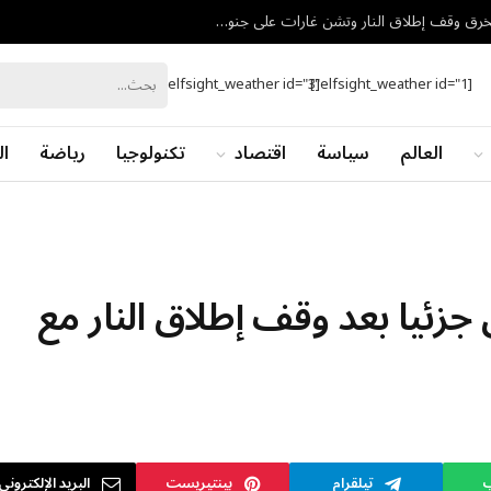
تزامنًا مع مفاوضات روما.. إسرائيل تتهم حزب الله بخرق وقف إطلاق النار وتشن غارات على جنوب لبنان
[elfsight_weather id="3"]
[elfsight_weather id="1"]
العالم
سياسة
اقتصاد
تكنولوجيا
رياضة
ال
 جزئيا بعد وقف إطلاق النار مع
ب
تيلقرام
بينتيريست
البريد الإلكتروني