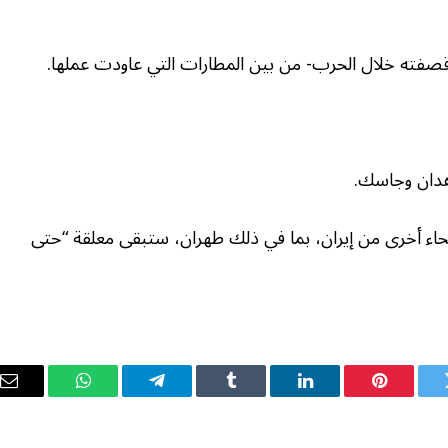
قصفته خلال الحرب- من بين المطارات التي عاودت عملها.
اهدان وجاسك.
 أنحاء أخرى من إيران، بما في ذلك طهران، ستبقى معلقة “حتى
ويتر
بينتيريست
لينكدإن
Tumblr
تيلقرام
واتساب
ال
ال