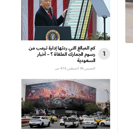
كم المبالغ التي ردتها إدارة ترمب من
رسوم الجمارك الملغاة ؟ – أخبار
السعودية
الخميس 06 أغسطس 4:16 ص