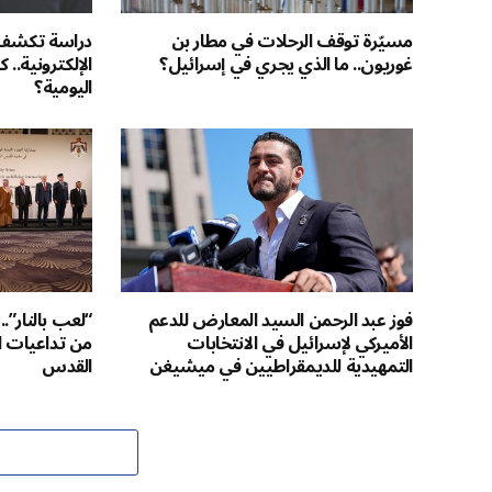
مسيّرة توقف الرحلات في مطار بن
دراسة تكشف ا
غوريون.. ما الذي يجري في إسرائيل؟
الإلكترونية..
اليومية؟
فوز عبد الرحمن السيد المعارض للدعم
“لعب بالنار”.
الأميركي لإسرائيل في الانتخابات
من تداعيات ال
التمهيدية للديمقراطيين في ميشيغن
القدس