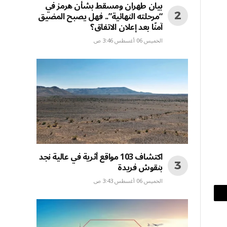
بيان طهران ومسقط بشأن هرمز في
“مرحلته النهائية”.. فهل يصبح المضيق
آمنًا بعد إعلان الاتفاق؟
الخميس 06 أغسطس 3:46 ص
اكتشاف 103 مواقع أثرية في عالية نجد
بنقوش فريدة
الخميس 06 أغسطس 3:43 ص
بريد
إلكتروني