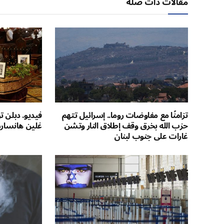
مقالات ذات صلة
تزامنًا مع مفاوضات روما.. إسرائيل تتهم
فيديو. دبلن ت
حزب الله بخرق وقف إطلاق النار وتشن
غلين هانسارد
غارات على جنوب لبنان