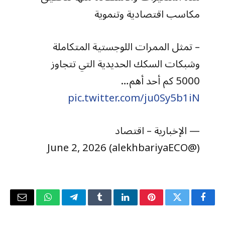
مكاسب اقتصادية وتنموية
– تمثل الممرات اللوجستية المتكاملة
وشبكات السكك الحديدية التي تتجاوز
5000 كم أحد أهم…
pic.twitter.com/ju0Sy5b1iN
— الإخبارية – اقتصاد
(@alekhbariyaECO) June 2, 2026
فيسبوك
تويتر
بينتيريست
لينكدإن
Tumblr
تيلقرام
واتساب
البريد
الإلكتر