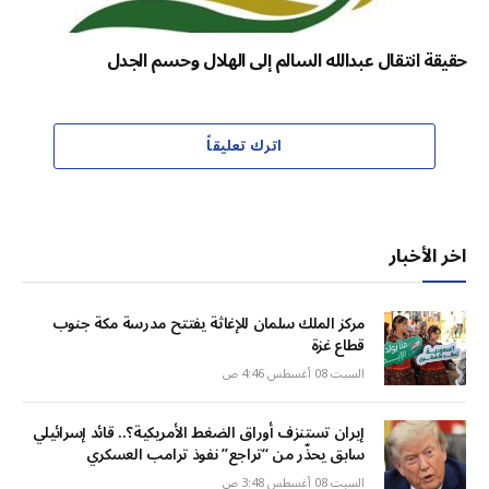
حقيقة انتقال عبدالله السالم إلى الهلال وحسم الجدل
اترك تعليقاً
اخر الأخبار
مركز الملك سلمان للإغاثة يفتتح مدرسة مكة جنوب
قطاع غزة
السبت 08 أغسطس 4:46 ص
إيران تستنزف أوراق الضغط الأمريكية؟.. قائد إسرائيلي
سابق يحذّر من “تراجع” نفوذ ترامب العسكري
السبت 08 أغسطس 3:48 ص