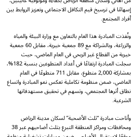
من أهالي وسكان منطقة الرياض بكفاءة وموثوقية عاليتين،
إسهامًا في ترسيخ قيم التكافل الاجتماعي وتعزيز الروابط بين
أفراد المجتمع.
ونُفذت المبادرة هذا العام بالتعاون مع وزارة البيئة والمياه
والزراعة، وبالشراكة مع 89 جمعية خيرية، مقابل 60 جمعية
خيرية من القطاع غير الربحي في العام الماضي، حيث
سجلت المبادرة ارتفاعًا في أعداد المتطوعين بنسبة 182%،
بمشاركة 2,000 متطوع، مقابل 711 متطوعًا في العام
الماضي، ضمن منظومة تكاملية تعكس نمو المبادرة واتساع
نطاق أثرها المجتمعي، وتسهم في تحقيق مستهدفاتها
الشرعية.
وأتاحت مبادرة “ثلث الأضحية” لسكان مدينة الرياض
ومحافظات ومراكز المنطقة التبرع بثلث أضاحيهم عبر 38
موقعًا لاستقبال الأضاحي، ضمن مسارات تشغيلية منظمة