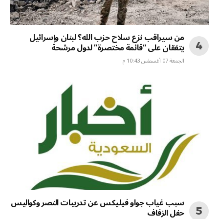
من سيراقب نزع سلاح حزب الله؟ لبنان وإسرائيل
يتفقان على “قائمة مختصرة” لدول مرشحة
الجمعة 07 أغسطس 10:43 م
سبب غياب جواو فيليكس عن تدريبات النصر وكواليس
حفل الزفاف