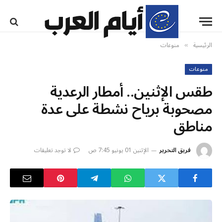
الرئيسية
منوعات
»
منوعات
طقس الإثنين.. أمطار الرعدية
مصحوبة برياح نشطة على عدة
مناطق
فريق التحرير
الإثنين 01 يونيو 7:45 ص
لا توجد تعليقات