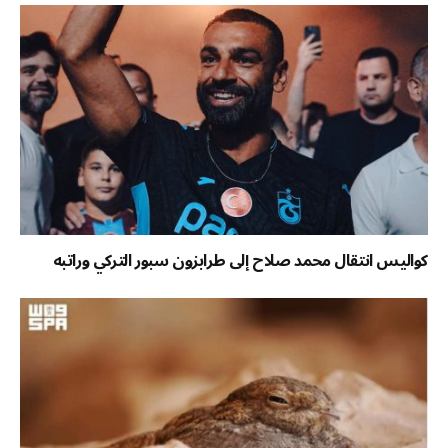
كواليس انتقال محمد صلاح إلى طرابزون سبور التركي وراتبه