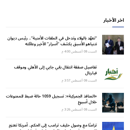
اخر الأخبار
“تعهّد بالولاء وتدخل في الملفات الأمنية”.. رئيس ديوان
نتنياهو الأسبق يكشف “أسرار” الأخير وعائلته
السبت 08 أغسطس 4:00 م
تفاصيل صفقة انتقال بابي جايي إلى الأهلي وموقف
فياريال
السبت 08 أغسطس 3:57 م
«المنافذ الجمركية»: تسجيل 1059 حالة ضبط للممنوعات
خلال أسبوع
السبت 08 أغسطس 3:26 م
تزامنًا مع وصول حليف ترامب إلى الحكم.. أمريكا تعتزم