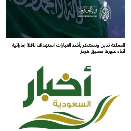
المملكة تدين وتستنكر بأشد العبارات استهداف ناقلة إماراتية
أثناء عبورها مضيق هرمز