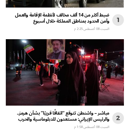
ضبط أكثر من 14 ألف مخالف لأنظمة الإقامة والعمل
وأمن الحدود بمناطق المملكة خلال أسبوع
السبت 08 أغسطس 2:25 م
مباشر – واشنطن تتوقع “اتفاقًا قريبًا” بشأن هرمز..
والرئيس الإيراني: مستعدون للدبلوماسية والحرب
السبت 08 أغسطس 1:58 م