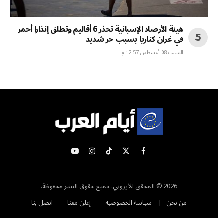
هيئة الأرصاد الإسبانية تحذر 6 أقاليم وتطلق إنذارا أحمر
في غران كناريا بسبب حر شديد
السبت 08 أغسطس 12:57 م
X
فيسبوك
تيكتوك
الانستغرام
يوتيوب
(Twitter)
2026 © المحقق الأوروبي. جميع حقوق النشر محفوظة.
من نحن
سياسة الخصوصية
إعلن معنا
اتصل بنا