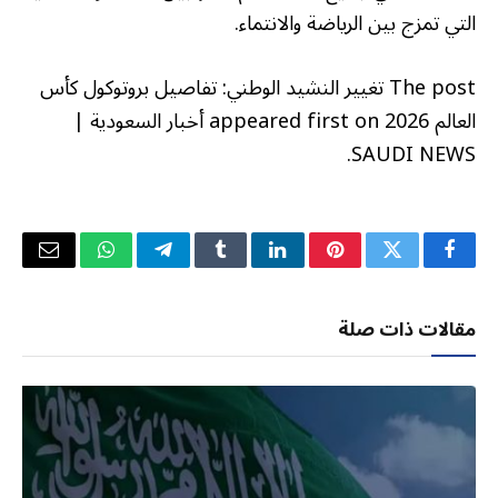
التي تمزج بين الرياضة والانتماء.
The post تغيير النشيد الوطني: تفاصيل بروتوكول كأس
العالم 2026 appeared first on أخبار السعودية |
SAUDI NEWS.
فيسبوك
تويتر
بينتيريست
لينكدإن
Tumblr
تيلقرام
واتساب
البريد
الإلكتر
مقالات ذات صلة