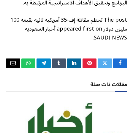
البرنامج وتحقيق الأهداف الاستراتيجية المرتبطة به.
The post تحطم مقاتلة إف-35 أمريكية ثانية بقيمة 100
مليون دولار appeared first on أخبار السعودية |
SAUDI NEWS.
فيسبوك
تويتر
بينتيريست
لينكدإن
Tumblr
تيلقرام
واتساب
البريد
الإلكتر
مقالات ذات صلة