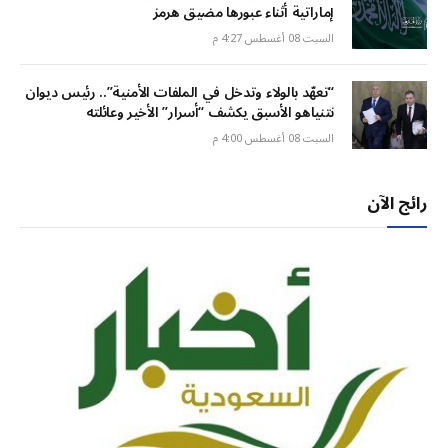
إماراتية أثناء عبورها مضيق هرمز
السبت 08 أغسطس 4:27 م
“تعهّد بالولاء وتدخل في الملفات الأمنية”.. رئيس ديوان
نتنياهو الأسبق يكشف “أسرار” الأخير وعائلته
السبت 08 أغسطس 4:00 م
رائج الآن