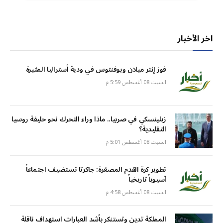
اخر الأخبار
فوز إنتر ميلان ويوفنتوس في ودية أستراليا المثيرة
السبت 08 أغسطس 5:59 م
زيلينسكي في صربيا.. ماذا وراء التحرك نحو حليفة روسيا
التقليدية؟
السبت 08 أغسطس 5:01 م
تطوير كرة القدم المصغرة: جاكرتا تستضيف اجتماعاً
آسيوياً تاريخياً
السبت 08 أغسطس 4:58 م
المملكة تدين وتستنكر بأشد العبارات استهداف ناقلة