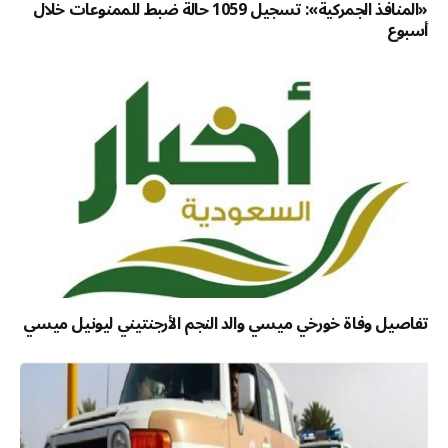
«المنافذ الجمركية»: تسجيل 1059 حالة ضبط للممنوعات خلال
أسبوع
تفاصيل وفاة خورخي ميسي والد النجم الأرجنتيني ليونيل ميسي