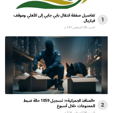
تفاصيل صفقة انتقال بابي جايي إلى الأهلي وموقف
فياريال
السبت 08 أغسطس 3:57 م
«المنافذ الجمركية»: تسجيل 1059 حالة ضبط
للممنوعات خلال أسبوع
السبت 08 أغسطس 3:26 م