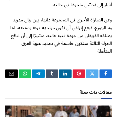
أشار إلى تحسّن ملحوظ في حالته.
وعن المباراة الأخرى في المجموعة ذاتها، بين ريال مدريد
وسالزبورغ، توقع إنزاغي أن تكون مواجهة قوية وممتعة، لما
يمتلكه الفريقان من جودة فنية عالية، مشيرًا إلى أن نتائج
الجولة الثالثة ستكون حاسمة في تحديد هوية الفرق
المتأهلة.
فيسبوك
تويتر
بينتيريست
لينكدإن
Tumblr
تيلقرام
واتساب
البريد
الإلكتر
مقالات ذات صلة