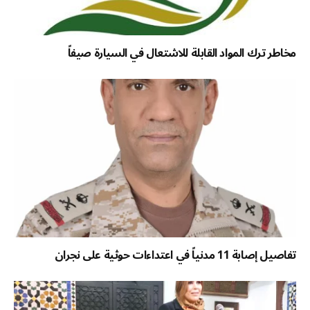
مخاطر ترك المواد القابلة للاشتعال في السيارة صيفاً
تفاصيل إصابة 11 مدنياً في اعتداءات حوثية على نجران