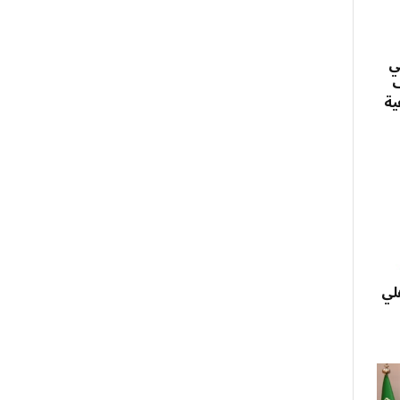
ي
ف
ية
هلي