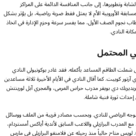
لشابة وتطويرها، إلى جانب المنافسة الدائمة على المراكز
سابقة الأوروبية الأم لا يمثل فقط ضربة رياضية، بل يؤثر بشكل
قطاب نجوم الصف الأول، مما يفسر سرعة وحزم الإدارة في اتخاذ
كانة النادي.
يلي المحتمل
شملت الطاقم المساعد بأكمله. فقد غادر بوكونيولي النادي
آرتور كوبيت. كما أقال النادي في الأيام الأخيرة ثلاثة مساعدين
فريديريك دي بويفر مدرب حراس المرمى، والمجري آبل لورينتش
 إحداث ثورة فنية شاملة.
توجه الرياضي للنادي. وبحسب مصادر قريبة من الملف ووسائل
قد مع المدرب البرازيلي واللاعب السابق لأندية أياكس أمستردام،
أتلتيكو مدريد، فيليبي لويس (40 عاماً). لويس متاح حالياً منذ رحيله عن فلامنغو البرازيلي في مارس