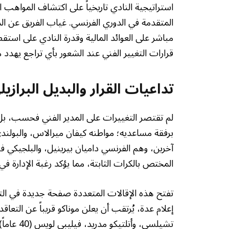
استراتيجية النادي تاريخياً على اكتشاف المواهب ا
المتقدمة في الدوري الفرنسي. غياب الفريق عن الم
مباشر على العوائد المالية وقدرة النادي على است
قرارات التغيير الفني عند الشعور بأي تراجع يهدد م
تداعيات القرار والبديل البراز
لم تقتصر التغييرات على المدير الفني فحسب، بل 
برفقة مساعديه؛ مواطنه كيفان ميرالاس، والبولندي 
آخرين، وهم الفرنسي داميان بيرينيل، والبلجيكي 
المختص بالكرات الثابتة، مما يؤكد رغبة الإدارة في
تفتح هذه الإقالات المتعددة صفحة جديدة في ال
إعلام عدة، يُرتقب أن يعلن موناكو قريباً عن التعا
تشيلسي، و