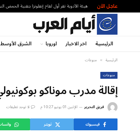
هيئة الأدوية تقر أول لقاح إنفلونزا بتقنية الحمض ال
عاجل الآن
الرئيسية
اخر الاخبار
اوروبا
الشرق الأوسط
الرئيسية
منوعات
»
منوعات
إقالة مدرب موناكو بوكونيو
فريق التحرير
الإثنين 01 يونيو 10:27 م
لا توجد تعليقات
فيسبوك
تويتر
واتسا