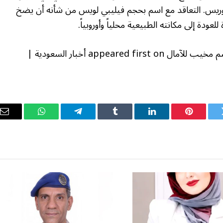
وريس. التعاقد مع اسم بحجم فيليبي لويس من شأنه أن يضخ
عودة إلى مكانته الطبيعية محلياً وأوروبياً.
The post إقالة مدرب موناكو بوكونيولي بعد موسم مخيب للآمال appeared first on أخبار السعودية |
ويتر
بينتيريست
لينكدإن
Tumblr
تيلقرام
واتساب
ال
ال