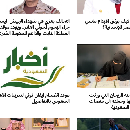
كيف يوثق الإبداع مآسي
التحالف يعزي في شهداء الجيش اليمن
ر للإنسانية؟
جراء الهجوم الحوثي الغادر.. ويؤكد موق
المملكة الثابت والداعم للحكومة الشرع
بنة الريحان التي ورثت
موعد انضمام آيفان توني لتدريبات الأ
ها وحملته إلى منصات
السعودي بالتفاصيل
ر السعودية