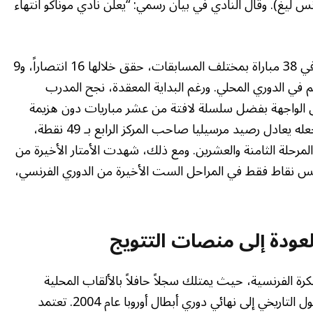
نس ليغ). وقال النادي في بيان رسمي: “يعلن نادي موناكو انتهاء
خلال فترة توليه المسؤولية، قاد بوكونيولي الفريق في 38 مباراة بمختلف المسابقات، حقق خلالها 16 انتصاراً، و9
 بينما تعرض لـ 13 خسارة، منها 10 هزائم في الدوري المحلي. ورغم البداية المعقدة، نجح المدرب
لى الواجهة بفضل سلسلة لافتة من عشر مباريات دون هزيمة
(تضمنت ثمانية انتصارات). هذا التألق المؤقت جعله يعادل رصيد مرسيليا صاحب المركز الرابع بـ 49 نقطة،
مرحلة الثامنة والعشرين. ومع ذلك، شهدت الأمتار الأخيرة من
مس نقاط فقط في المراحل الست الأخيرة من الدوري الفرنسي،
لعودة إلى منصات التتويج
الكرة الفرنسية، حيث يمتلك سجلاً حافلاً بالألقاب المحلية
ومشاركات بارزة على المستوى القاري، أبرزها الوصول التاريخي إلى نهائي دوري أبطال أوروبا عام 2004. تعتمد