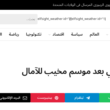
نووي الريبوزي المرسال في الولايات المتحدة
[elfsight_weather id="3"]
[elfsight_weather id="1"]
العالم
سياسة
اقتصاد
تكنولوجيا
رياضة
ال
لي بعد موسم مخيب للآمال
ب
تيلقرام
بينتيريست
البريد الإلكتروني