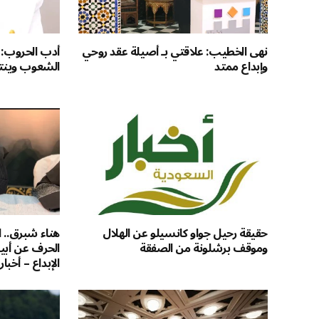
نهى الخطيب: علاقتي بـ أصيلة عقد روحي
أدب الحروب: 
وإبداع ممتد
الشعوب وينتص
حقيقة رحيل جواو كانسيلو عن الهلال
هناء شبرق.. ا
وموقف برشلونة من الصفقة
الحرف عن أبي
الإبداع – أخبا