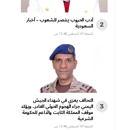
أدب الحروب ينتصر للشعوب – أخبار
السعودية
الجمعة 07 أغسطس 12:48 ص
التحالف يعزي في شهداء الجيش
اليمني جراء الهجوم الحوثي الغادر.. ويؤكد
موقف المملكة الثابت والداعم للحكومة
الشرعية
الجمعة 07 أغسطس 12:46 ص