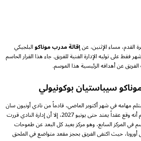
رة القدم، مساء الإثنين، عن
إقالة مدرب موناكو
البلجيكي
 فقط على توليه الإدارة الفنية للفريق. جاء هذا القرار الحاسم
 الفريق عن أهدافه الرئيسية هذا الموسم.
وناكو سيباستيان بوكونيولي
 البالغ من العمر 38 عاماً قد استلم مهامه في شهر أكتوبر الماضي، قادماً من نادي أونيون سان
جيلواز البلجيكي، ليخلف النمساوي آدي هوتر. ورغم أنه وقع عقداً يمتد حتى يونيو 2027، إلا أن إدارة النادي قررت
لموسم في المركز السابع، وهو مركز بعيد كل البعد عن طموحات
ال أوروبا، حيث اكتفى الفريق بحجز مقعد متواضع في الملحق