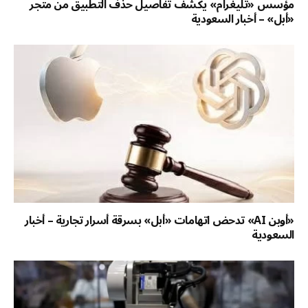
مؤسس «تليغرام» يكشف تفاصيل حذف التطبيق من متجر
«أبل» – أخبار السعودية
«أوبن AI» تدحض اتهامات «أبل» بسرقة أسرار تجارية – أخبار
السعودية