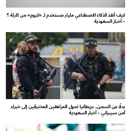
كيف أنقذ الذكاء الاصطناعي مليار مستخدم لـ «كروم» من كارثة ؟
– أخبار السعودية
بدلًا من السجن.. بريطانيا تحول المراهقين المخترقين إلى خبراء
أمن سيبراني – أخبار السعودية