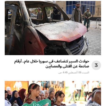
حوادث السير تتضاعف في سوريا خلال عام.. أرقام
صادمة عن القتلى والمصابين
السبت 08 أغسطس 4:49 ص