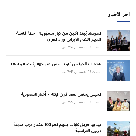
اخر الأخبار
الموساد يُبعد اثنين من كبار مسؤوليه.. خطة فاشلة
لتغيير النظام الإيراني وراء القرار؟
السبت 08 أغسطس 7:52 ص
هجمات الحوثيين تهدد اليمن بمواجهة إقليمية واسعة
السبت 08 أغسطس 7:49 ص
الجهني يحتفل بعقد قران ابنته – أخبار السعودية
السبت 08 أغسطس 7:22 ص
فيديو. حريق غابات يلتهم نحو 100 هكتار قرب مدينة
ناربون الفرنسية