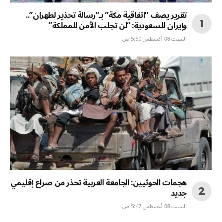
تقرير يصف “اتفاقية مكة” بـ”رسالة تحذير لطهران”..
وإيران للسعودية: “لن تجلب الأمن للمملكة”
السبت 08 أغسطس 5:50 ص
هجمات الحوثيين: الجامعة العربية تحذر من صراع إقليمي
جديد
السبت 08 أغسطس 5:47 ص