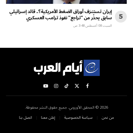
إيران تستنزف أوراق الضغط الأمريكية؟.. قائد إسرائيلي
سابق يحذّر من “تراجع” نفوذ ترامب العسكري
السبت 08 أغسطس 3:48 ص
X
فيسبوك
تيكتوك
الانستغرام
يوتيوب
(Twitter)
2026 © المحقق الأوروبي. جميع حقوق النشر محفوظة.
من نحن
سياسة الخصوصية
إعلن معنا
اتصل بنا