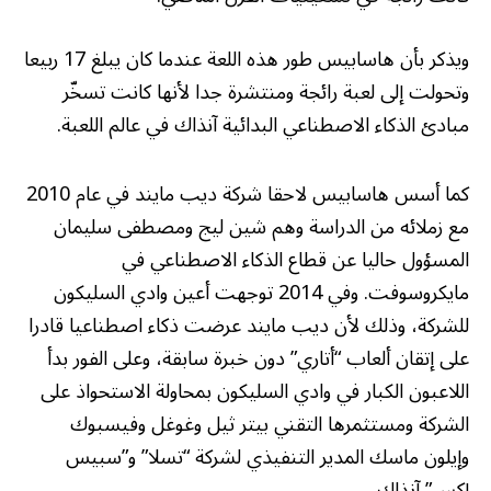
ويذكر بأن هاسابيس طور هذه اللعة عندما كان يبلغ 17 ربيعا
وتحولت إلى لعبة رائجة ومنتشرة جدا لأنها كانت تسخّر
مبادئ الذكاء الاصطناعي البدائية آنذاك في عالم اللعبة.
كما أسس هاسابيس لاحقا شركة ديب مايند في عام 2010
مع زملائه من الدراسة وهم شين ليج ومصطفى سليمان
المسؤول حاليا عن قطاع الذكاء الاصطناعي في
مايكروسوفت. وفي 2014 توجهت أعين وادي السليكون
للشركة، وذلك لأن ديب مايند عرضت ذكاء اصطناعيا قادرا
على إتقان ألعاب “أتاري” دون خبرة سابقة، وعلى الفور بدأ
اللاعبون الكبار في وادي السليكون بمحاولة الاستحواذ على
الشركة ومستثمرها التقني بيتر ثيل وغوغل وفيسبوك
وإيلون ماسك المدير التنفيذي لشركة “تسلا” و”سبيس
إكس” آنذاك.