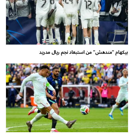
بيكهام "مندهش" من استبعاد نجم ريال مدريد