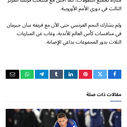
مباراة بجميع البطولات، كما احتل مع منتخب فرنسا المركز
الثالث في دوري الأمم الأوروبية.
ولم يشارك النجم الفرنسي حتى الآن مع فريقه سان جيرمان
في منافسات كأس العالم للأندية، وغاب عن المباريات
الثلاث بدور المجموعات بداعي الإصابة.
فيسبوك
تويتر
بينتيريست
لينكدإن
Tumblr
تيلقرام
واتساب
البريد
الإلكتر
مقالات ذات صلة