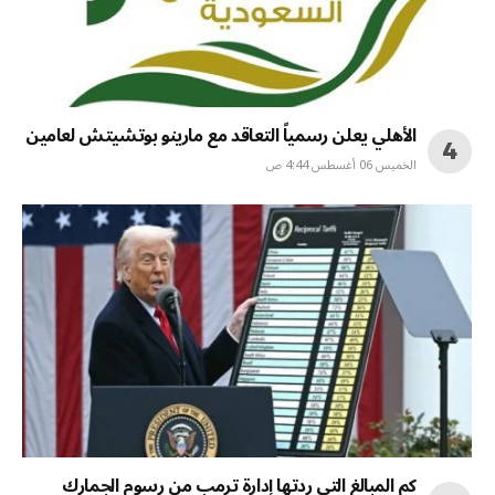
الأهلي يعلن رسمياً التعاقد مع مارينو بوتشيتش لعامين
الخميس 06 أغسطس 4:44 ص
كم المبالغ التي ردتها إدارة ترمب من رسوم الجمارك