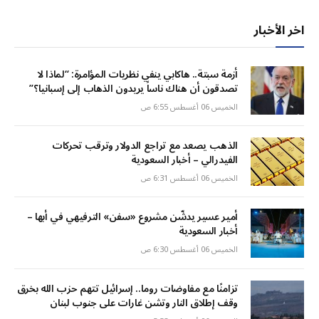
اخر الأخبار
أزمة سبتة.. هاكابي ينفي نظريات المؤامرة: “لماذا لا
تصدقون أن هناك ناساً يريدون الذهاب إلى إسبانيا؟”
الخميس 06 أغسطس 6:55 ص
الذهب يصعد مع تراجع الدولار وترقب تحركات
الفيدرالي – أخبار السعودية
الخميس 06 أغسطس 6:31 ص
أمير عسير يدشّن مشروع «سفن» الترفيهي في أبها –
أخبار السعودية
الخميس 06 أغسطس 6:30 ص
تزامنًا مع مفاوضات روما.. إسرائيل تتهم حزب الله بخرق
وقف إطلاق النار وتشن غارات على جنوب لبنان