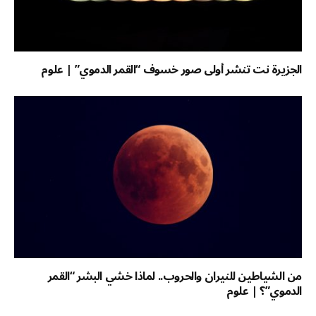
الجزيرة نت تنشر أولى صور خسوف “القمر الدموي” | علوم
من الشياطين للنيران والحروب.. لماذا خشي البشر “القمر
الدموي”؟ | علوم