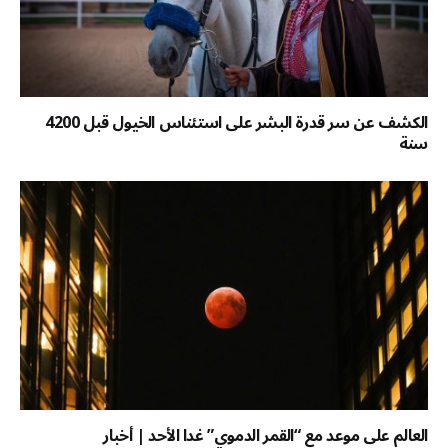
الكشف عن سر قدرة البشر على استئناس الخيول قبل 4200
سنة
العالم على موعد مع “القمر الدموي” غدا الأحد | أخبار