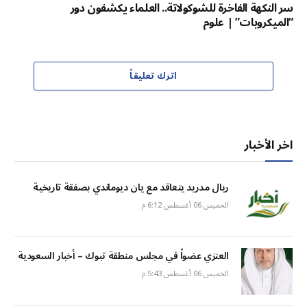
سر النكهة الفاخرة للشوكولاتة.. العلماء يكشفون دور
“الميكروبات” | علوم
اترك تعليقاً
اخر الأخبار
ريال مدريد يتعاقد مع يان ديوماندي بصفقة تاريخية
الخميس 06 أغسطس 6:12 م
العنزي عضواً في مجلس منطقة تبوك – أخبار السعودية
الخميس 06 أغسطس 5:43 م