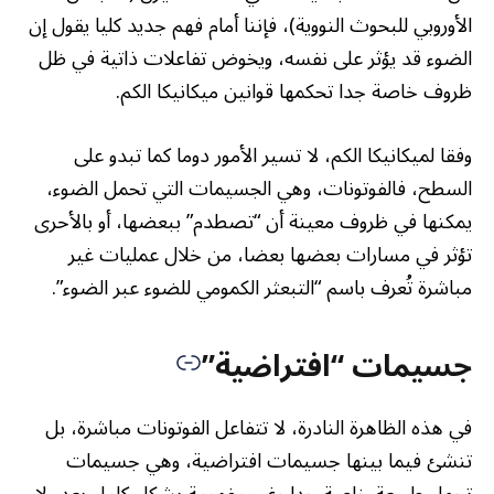
الأوروبي للبحوث النووية)، فإننا أمام فهم جديد كليا يقول إن
الضوء قد يؤثر على نفسه، ويخوض تفاعلات ذاتية في ظل
ظروف خاصة جدا تحكمها قوانين ميكانيكا الكم.
وفقا لميكانيكا الكم، لا تسير الأمور دوما كما تبدو على
السطح، فالفوتونات، وهي الجسيمات التي تحمل الضوء،
يمكنها في ظروف معينة أن “تصطدم” ببعضها، أو بالأحرى
تؤثر في مسارات بعضها بعضا، من خلال عمليات غير
مباشرة تُعرف باسم “التبعثر الكمومي للضوء عبر الضوء”.
جسيمات “افتراضية”
في هذه الظاهرة النادرة، لا تتفاعل الفوتونات مباشرة، بل
تنشئ فيما بينها جسيمات افتراضية، وهي جسيمات
تحمل طبيعة خاصة جدا وغير مفهومة بشكل كامل بعد، لا