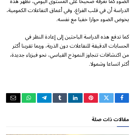
الضوء كما نعرفه صحيحًا على المستوى اليومي، تظهر هذه
الدراسة أن في قلب الفراغ، وفي أعماق التفاعلات الكمومية،
يخوض الضوء حوارا خفيا مع نفسه.
كما تدفع هذه الدراسة الباحثين إلى إعادة النظر في
الحسابات الدقيقة للتفاعلات دون الذرية، وربما تقربنا أكثر
من اكتشافات تتجاوز النموذج القياسي، نحو فيزياء جديدة،
أكثر اتساعا وشمولا.
فيسبوك
تويتر
بينتيريست
لينكدإن
Tumblr
تيلقرام
واتساب
البريد
الإلكتر
مقالات ذات صلة