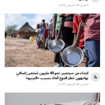
الخميس 06 أغسطس 4:10 م
ابتداء من سبتمبر.. نحو 49 مليون شخص إضافي
يواجهون خطر الجوع الحاد بسبب «النينيو»
الخميس 06 أغسطس 3:37 م