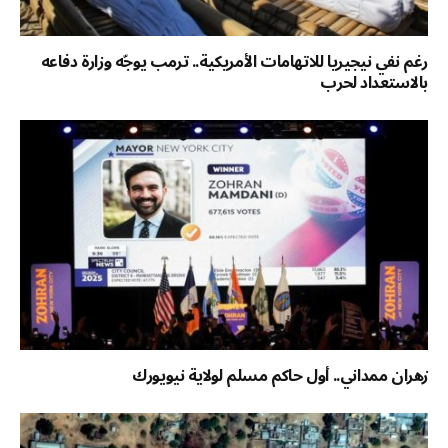
رغم نفي نيجيريا للاتهامات الأمريكية.. ترمب يوجّه وزارة دفاعه
بالاستعداد لحرب
زهران ممداني.. أول حاكم مسلم لولاية نيويورك