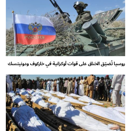
روسيا تُضيّق الخناق على قوات أوكرانية في خاركوف ودونيتسك