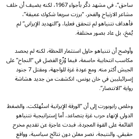
ساحق”، في مشهد ذكّر بأجواء 1967، لكنه يضيف أن خلف
مشاعر الارتياح والفخر، “برزت سريعا شكوك عميقة”،
فأهداف نتنياهو لم تتحقق فعليا، و”التهديد الإيراني” لم
يُمحَ، بل عاد بصور مختلفة.
وأوضح أن نتنياهو حاول استثمار اللحظة، لكنه لم يحصد
مكاسب انتخابية حاسمة، فيما وُزّع الفضل في “النجاح” على
الجيش أكثر منه. ومع عودة غزة للواجهة، ومقتل 7 جنود
إسرائيليين في خان يونس، انكشفت من جديد هشاشة
رواية “الانتصار”.
وخلص رابوبورت إلى أن “الورقة الإيرانية استُهلكت، والضغط
الدولي لإنهاء حرب غزة يتصاعد، أما إستراتيجية نتنياهو
القائمة على القوة المجردة، فبدت عاجزة عن تقديم مخرج
حقيقي. والنتيجة، نصر معلن دون نتائج سياسية، وواقع