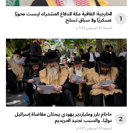
الخارجية: اتفاقية مكة للدفاع المشترك ليست محورًا
عسكريًا ولا سباق تسلح
الجمعة 07 أغسطس 5:03 م
حاخام بارز وملياردير يهودي يبحثان مقاضاة إسرائيل
دوليًا.. والسبب تجنيد الحريديم
الجمعة 07 أغسطس 4:37 م