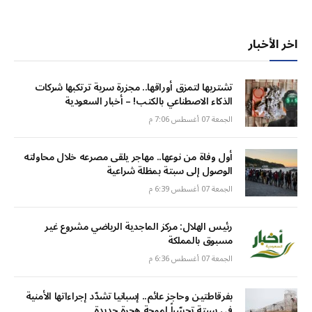
اخر الأخبار
تشتريها لتمزق أوراقها.. مجزرة سرية ترتكبها شركات
الذكاء الاصطناعي بالكتب! – أخبار السعودية
الجمعة 07 أغسطس 7:06 م
أول وفاة من نوعها.. مهاجر يلقى مصرعه خلال محاولته
الوصول إلى سبتة بمظلة شراعية
الجمعة 07 أغسطس 6:39 م
رئيس الهلال: مركز الماجدية الرياضي مشروع غير
مسبوق بالمملكة
الجمعة 07 أغسطس 6:36 م
بفرقاطتين وحاجز عائم.. إسبانيا تشدّد إجراءاتها الأمنية
في سبتة تحسّباً لموجة هجرة جديدة