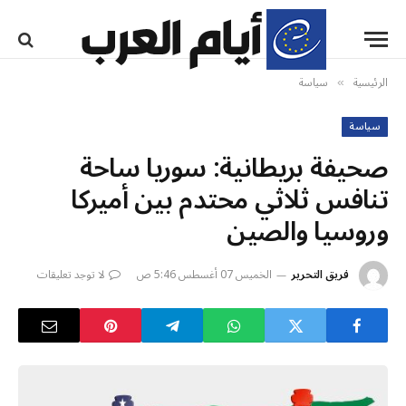
الرئيسية
سياسة
»
سياسة
صحيفة بريطانية: سوريا ساحة
تنافس ثلاثي محتدم بين أميركا
وروسيا والصين
فريق التحرير
الخميس 07 أغسطس 5:46 ص
لا توجد تعليقات