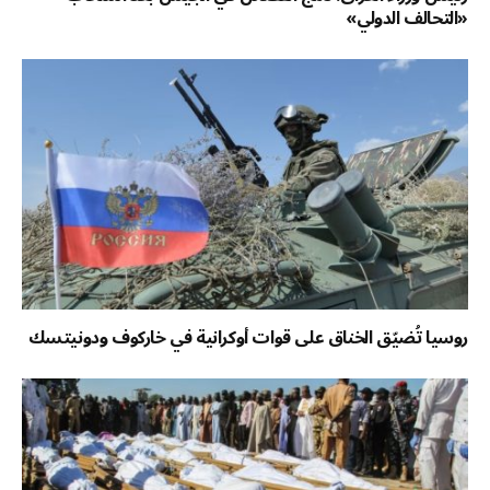
«التحالف الدولي»
روسيا تُضيّق الخناق على قوات أوكرانية في خاركوف ودونيتسك