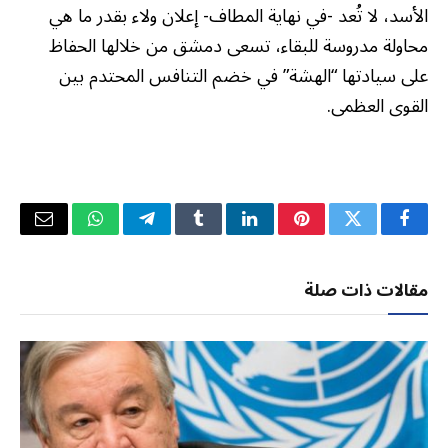
الأسد، لا تُعد -في نهاية المطاف- إعلان ولاء بقدر ما هي
محاولة مدروسة للبقاء، تسعى دمشق من خلالها الحفاظ
على سيادتها “الهشة” في خضم التنافس المحتدم بين
القوى العظمى.
فيسبوك
تويتر
بينتيريست
لينكدإن
Tumblr
تيلقرام
واتساب
البريد
الإلكتر
مقالات ذات صلة