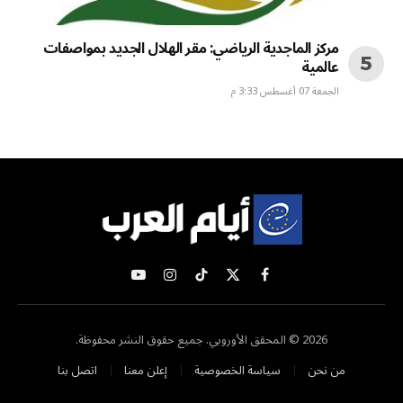
مركز الماجدية الرياضي: مقر الهلال الجديد بمواصفات
عالمية
الجمعة 07 أغسطس 3:33 م
X
فيسبوك
تيكتوك
الانستغرام
يوتيوب
(Twitter)
2026 © المحقق الأوروبي. جميع حقوق النشر محفوظة.
من نحن
سياسة الخصوصية
إعلن معنا
اتصل بنا