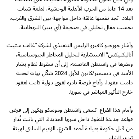
بعد 14 عاما من الحرب الأهلية الوحشية، لملمة شتات
البلاد، تجد نفسها عالقة داخل مواجهة بين الشرق والغرب،
بحسب مقال تحليلي في صحيفة (آي بيبر) البريطانية.
وأشار جورجيو كافيرو الرئيس التنفيذي لشركة “غالف ستيت
أناليكتيكس” الاستشارية لتحليل المخاطر الجيوسياسية،
ومقرها في واشنطن العاصمة، إلى أن سقوط نظام بشار
الأسد في ديسمبر/كانون الأول 2024 شكّل نهاية لحقبة
دامت عقودا، وأتاح فرصة نادرة لقوى دولية كانت لعقود
خارج التأثير المباشر في سوريا.
وأمام هذا الفراغ، تسعى واشنطن وموسكو وبكين إلى فرض
قواعد جديدة للنفوذ داخل سوريا الجديدة، التي باتت تُدار
من قبل حكومة بقيادة أحمد الشرع، الزعيم السابق لهيئة
تحرير الشام.