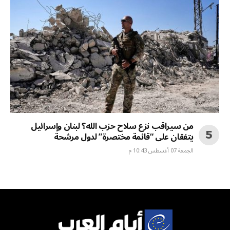
من سيراقب نزع سلاح حزب الله؟ لبنان وإسرائيل
يتفقان على “قائمة مختصرة” لدول مرشحة
الجمعة 07 أغسطس 10:43 م