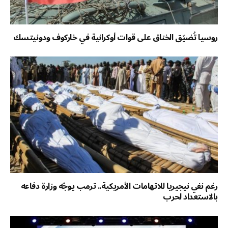
روسيا تُضيّق الخناق على قوات أوكرانية في خاركوف ودونيتسك
رغم نفي نيجيريا للاتهامات الأمريكية.. ترمب يوجّه وزارة دفاعه
بالاستعداد لحرب