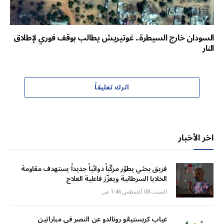
السودان خارج السيطرة.. غوتيريش يطالب بوقف فوري لإطلاق
النار
اترك تعليقاً
اخر الأخبار
فريق بحثي يطوّر مركّباً دوائياً جديداً يستهدف مقاومة
الخلايا السرطانية ويعزّز فاعلية العلاج
السبت 08 أغسطس 1:46 ص
غياب كريستيانو رونالدو عن النصر في مباراتين