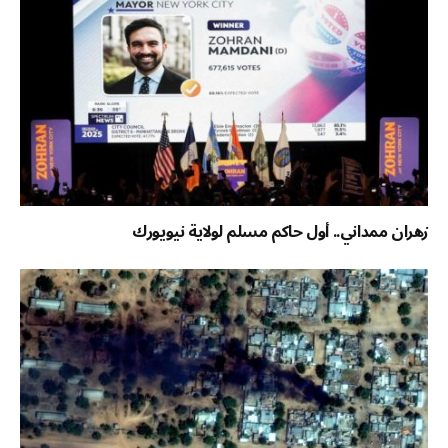
زهران ممداني.. أول حاكم مسلم لولاية نيويورك