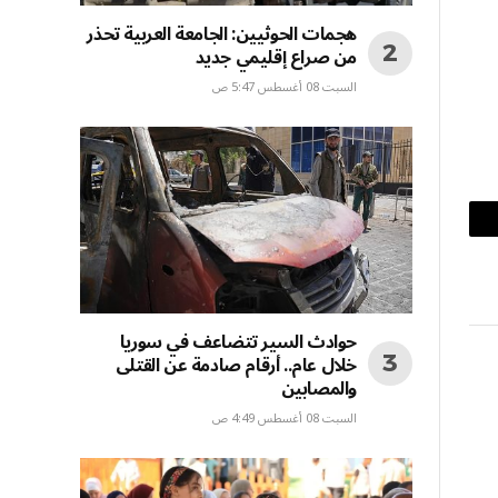
هجمات الحوثيين: الجامعة العربية تحذر
من صراع إقليمي جديد
السبت 08 أغسطس 5:47 ص
بريد
إلكتروني
حوادث السير تتضاعف في سوريا
خلال عام.. أرقام صادمة عن القتلى
والمصابين
السبت 08 أغسطس 4:49 ص