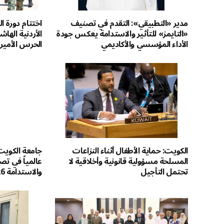
مدير «التطبيقي»: التقدم في تصنيف
اختتام دورة ا
«التايمز» للتأثير والاستدامة يعكس جودة
الأردنية اله
الأداء المؤسسي والأكاديمي
الحرس الأمير
الكويت: حماية الأطفال أثناء النزاعات
المسلحة مسؤولية قانونية وأخلاقية لا
عالمياً في تصن
تحتمل التأجيل
والاستدامة 2026