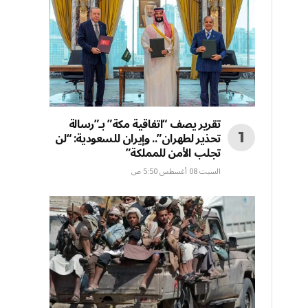
تقرير يصف “اتفاقية مكة” بـ”رسالة
تحذير لطهران”.. وإيران للسعودية: “لن
تجلب الأمن للمملكة”
السبت 08 أغسطس 5:50 ص