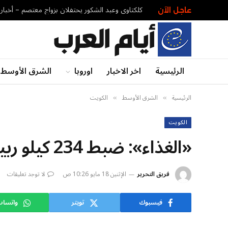
كلكتاوي وعبد الشكور يحتفلان بزواج معتصم – أخبار
عاجل الآن
الرئيسية
اخر الاخبار
اوروبا
الشرق الأوسط
الرئيسية
الشرق الأوسط
الكويت
»
»
الكويت
«الغذاء»: ضبط 234 كيلو ربيان مجمّد تمت إذابته لبيعه طازجاً
فريق التحرير
الإثنين 18 مايو 10:26 ص
لا توجد تعليقات
فيسبوك
تويتر
واتسا