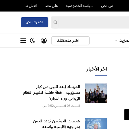
من نحن
سياسة الخصوصية
اعلن معنا
اتصل بنا
اشترك الآن
مزيد
اختر منطقتك
اخر الأخبار
الموساد يُبعد اثنين من كبار
مسؤوليه.. خطة فاشلة لتغيير النظام
الإيراني وراء القرار؟
السبت 08 أغسطس 7:52 ص
هجمات الحوثيين تهدد اليمن
بمواجهة إقليمية واسعة