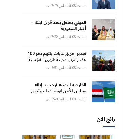
السبت 08 أغسطس 7:49 ص
الجهني يحتفل بعقد قران ابنته –
أخبار السعودية
السبت 08 أغسطس 7:22 ص
فيديو. حريق غابات يلتهم نحو 100
هكتار قرب مدينة ناربون الفرنسية
السبت 08 أغسطس 6:51 ص
الخارجية اليمنية ترحب بـ إدانة
مجلس الأمن لهجمات الحوثيين
السبت 08 أغسطس 6:48 ص
رائج الآن