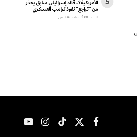
الأمريكية؟.. قائد إسرائيلي سابق يحذّر
من “تراجع” نفوذ ترامب العسكري
السبت 08 أغسطس 3:48 ص
ى
فيسبوك
X
تيكتوك
الانستغرام
يوتيوب
(Twitter)