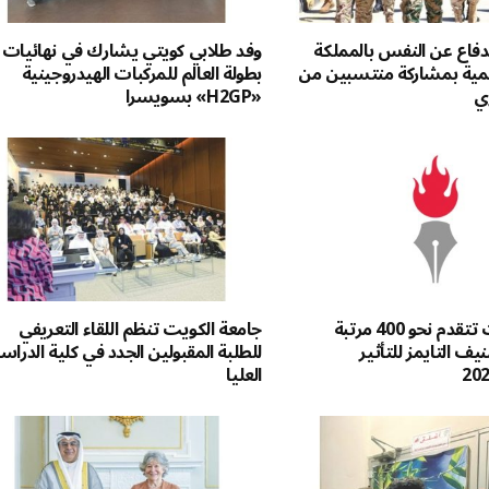
لدفاع عن النفس بالمملكة
وفد طلابي كويتي يشارك في نهائيات
اشمية بمشاركة منتسبين من
بطولة العالم للمركبات الهيدروجينية
ي
«H2GP» بسويسرا
جامعة الكويت تتقدم نحو 400 مرتبة
جامعة الكويت تنظم اللقاء التعريفي
يف التايمز للتأثير
للطلبة المقبولين الجدد في كلية الدرا
العليا