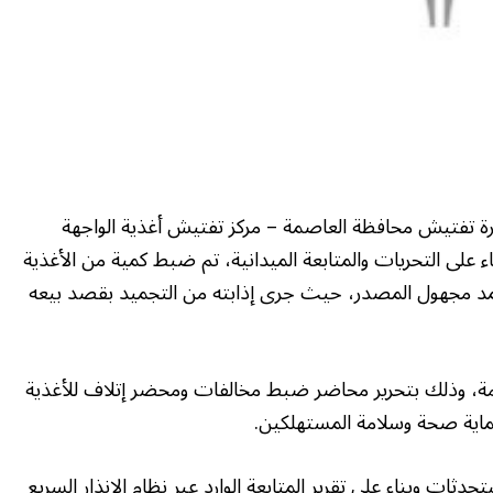
إدارة تفتيش محافظة العاصمة – مركز تفتيش أغذية الواجهة
 بناء على التحريات والمتابعة الميدانية، تم ضبط كمية من الأغذية
 من الربيان المجمد مجهول المصدر، حيث جرى إذابته من التجميد بقصد بيعه
اللازمة، وذلك بتحرير محاضر ضبط مخالفات ومحضر إتلاف للأغذية
حماية صحة وسلامة المستهلكين.
ثات وبناء على تقرير المتابعة الوارد عبر نظام الإنذار السريع