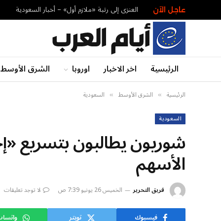
العنزي إلى رتبة «ملازم أول» – أخبار السعودية
عاجل الآن
الرئيسية
اخر الاخبار
اوروبا
الشرق الأوسط
الرئيسية
الشرق الأوسط
السعودية
»
»
السعودية
شوريون يطالبون بتسريع «إحك
الأسهم
فريق التحرير
الخميس 26 يونيو 7:39 ص
لا توجد تعليقات
فيسبوك
تويتر
واتسا