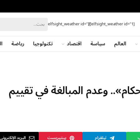
[elfsight_weather id="3"]
[elfsight_weather id="1"]
العالم
سياسة
اقتصاد
تكنولوجيا
رياضة
ال
ام».. وعدم المبالغة في تقييم
ب
تيلقرام
بينتيريست
البريد الإلكتروني