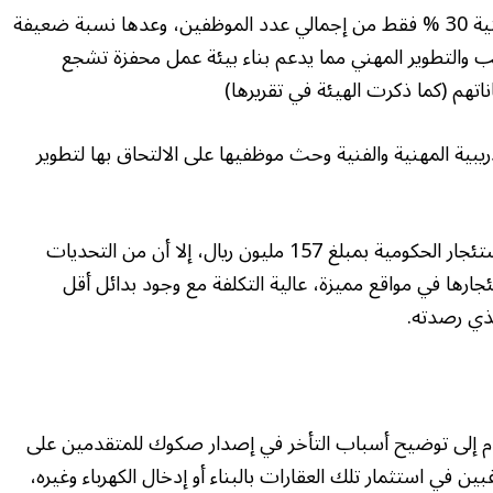
مضيفاً أن نسبة الملتحقين بالدورات الفنية والمهنية 30 % فقط من إجمالي عدد الموظفين، وعدها نسبة ضعيفة
يب والتطوير المهني مما يدعم بناء بيئة عمل محفزة تشجع
تهم (كما ذكرت الهيئة في تقريرها)
دريبية المهنية والفنية وحث موظفيها على الالتحاق بها لتطوير
موضحاً أن الهيئة نجحت في تخفيض محفظة الاستئجار الحكومية بمبلغ 157 مليون ريال، إلا أن من التحديات
جارها في مواقع مميزة، عالية التكلفة مع وجود بدائل أقل
ذي رصدته.
م إلى توضيح أسباب التأخر في إصدار صكوك للمتقدمين على
ن في استثمار تلك العقارات بالبناء أو إدخال الكهرباء وغيره،