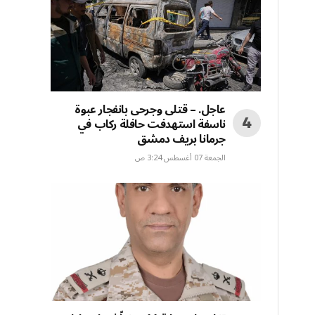
عاجل. – قتلى وجرحى بانفجار عبوة
ناسفة استهدفت حافلة ركاب في
جرمانا بريف دمشق
الجمعة 07 أغسطس 3:24 ص