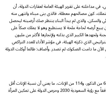
 مداخلته على تقرير الهيئة العامة لعقارات الدولة، أن
لتملك، كون مصالحهم معطلة، فالذي بنى مبناه وانتهى منه
ئي والسكن، والذي لم يبدأ البناء ينتظر صك أرضيته ليحصل
أن يبيع أرضه لحاجة ملحة لا يستطيع وهو لا يملك صكاً على
نة ولجهدها الكبير الذي بذلته ولإنجازها لأكثر من مليون
راتيجي الذي ذكرته الهيئة، في مؤشر الأداء للعدد التراكمي
الآن ما دامت الصكوك لم تصدر. وأضاف: طالما أوكلت الدولة
لاحظ الحازمي أن عدد الموظفين في الهيئة بلغ 617 من الذكور، و114 من الإناث، ما يعني أن نسبة الإناث أقل
من 10% وعدها نسبة قليلة تحتاج إلى تحسين توافقاً مع رؤية السعودية 2030 وحرص الدولة على تمكين المرأة