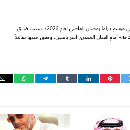
وفي سياق آخر، غابت مي عزالدين عن المشاركة في موسم دراما رمضان الماضي لعام 2026؛ بسبب ضيق
ه» أمام الفنان المصري آسر ياسين، وحقق حينها تفاعلاً
ويتر
بينتيريست
لينكدإن
Tumblr
تيلقرام
واتساب
ال
ال