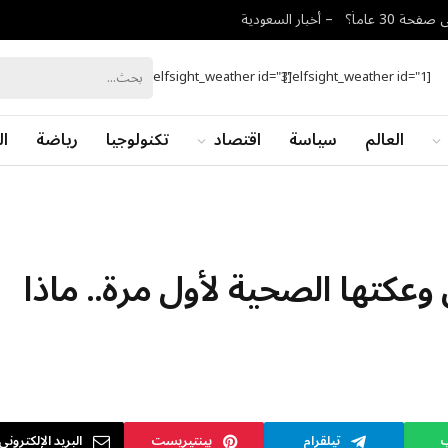
بار السعودية
[elfsight_weather id="3"]
[elfsight_weather id="1"]
العالم
سياسة
اقتصاد
تكنولوجيا
رياضة
ال
كتها الصحية لأول مرة.. ماذا
ب
تيلقرام
بينتيريست
البريد الإلكتروني