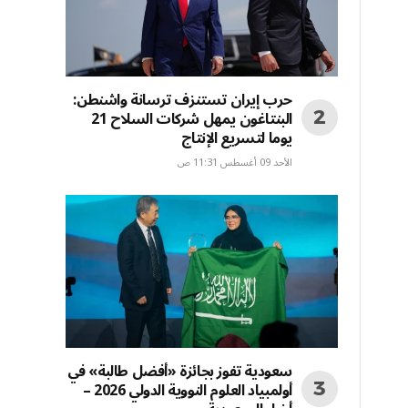
حرب إيران تستنزف ترسانة واشنطن:
البنتاغون يمهل شركات السلاح 21
يوما لتسريع الإنتاج
الأحد 09 أغسطس 11:31 ص
سعودية تفوز بجائزة «أفضل طالبة» في
أولمبياد العلوم النووية الدولي 2026 –