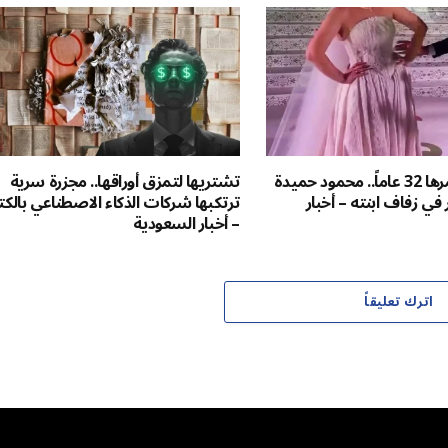
أعاد رقصة عمرها 32 عاماً.. محمود حميدة
تشتريها لتمزق أوراقها.. مجزرة سرية
في زفاف ابنته – أخبار
ترتكبها شركات الذكاء الاصطناعي بالك
– أخبار السعودية
اترك تعليقاً