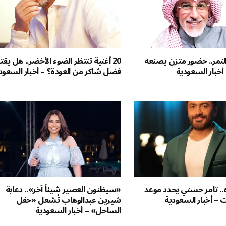
نمر.. حضور متزن يصنعه
20 أغنية تنتظر الضوء الأخضر.. هل يق
 أخبار السعودية
فضل شاكر من العودة؟ – أخبار السعود
ه.. تامر حسني يحدد موعد
«سيظنون العصير شيئاً آخر».. دعابة
 – أخبار السعودية
شيرين عبدالوهاب تُشعل «حفل
الساحل» – أخبار السعودية