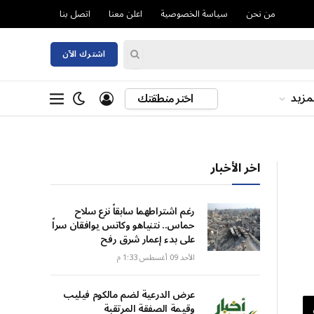
من نحن
سياسة الخصوصية
اعلن معنا
اتصل بنا
اشترك الآن
مزيد
اختر منطقتك
اخر الأخبار
رغم اشتراطهما سابقاً نزع سلاح
حماس.. نتنياهو وكاتس يوافقان سراً
على بدء إعمار شرق رفح
الأحد 09 أغسطس 1:33 م
عرض الدرعية لضم مالكوم فيليب
وقيمة الصفقة المرتقبة