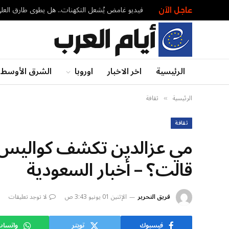
فيديو غامض يُشعل التكهنات.. هل يطوي طارق العلي صفحة 30 عاماً؟ – أخ
عاجل الآن
الرئيسية
اخر الاخبار
اوروبا
الشرق الأوسط
الرئيسية
ثقافة
»
ثقافة
مي عزالدين تكشف كواليس وع
قالت؟ – أخبار السعودية
فريق التحرير
الإثنين 01 يونيو 3:43 ص
لا توجد تعليقات
فيسبوك
تويتر
واتسا