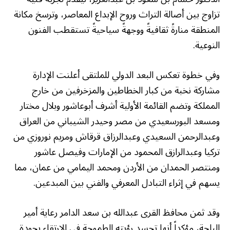
تزاوج بين أصالة التراث وروح الإبداع المعاصر، وترسخ مكانة
المنطقة منارةً ثقافيةً ووجهةً سياحيةً تستقطب الفنون
النوعية.
وفي خطوة تعكس البعد الدولي للملتقى أعلنت الإدارة
مشاركة نخبة من كبار الخطاطين والمزخرفين من خارج
المملكة وتضم القائمة الأولية أشرف أبوعاشور وبلال مختار
ومسعد البورسعيدي من مصر وحيدر الشيباني من العراق
وعبدالرحمن السعيدي وعبدالرزاق قرقاش ومريم نوروزي من
تركيا وعبدالرازق المحمود من الإمارات وفيصل عاشور
ومنتصر الحمدان من الأردن ومحمد اليمامي من عمان، مما
يسهم في إثراء التبادل المعرفي والفني بين المبدعين.
وقد ثمن محافظ القرى عبدالله بن سعد الدامر رعاية أمير
الباحة، مؤكداً أنها تجسد رؤيته الطموحة في الارتقاء بجودة