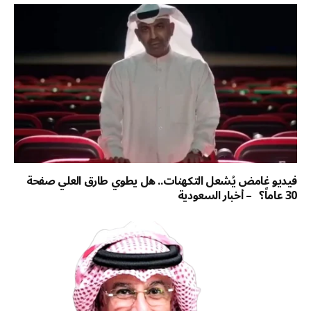
فيديو غامض يُشعل التكهنات.. هل يطوي طارق العلي صفحة
30 عاماً؟ – أخبار السعودية