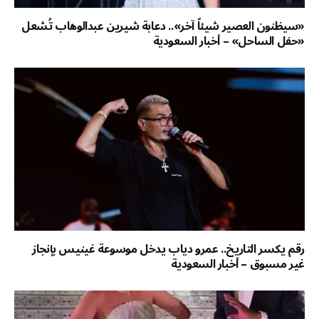
«سيظنون العصير شيئاً آخر».. دعابة شيرين عبدالوهاب تُشعل
«حفل الساحل» – أخبار السعودية
رقم يكسر التاريخ.. عمرو دياب يدخل موسوعة غينيس بإنجاز
غير مسبوق – أخبار السعودية