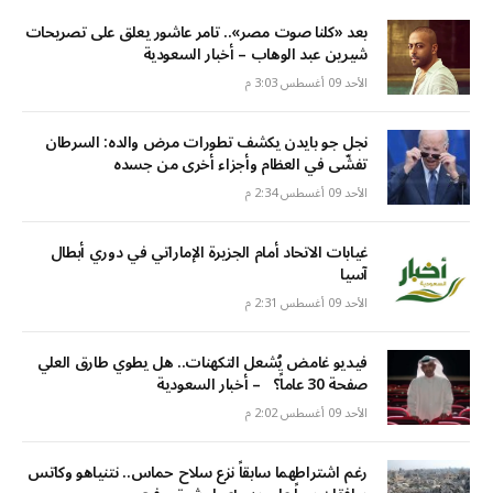
بعد «كلنا صوت مصر».. تامر عاشور يعلق على تصريحات
شيرين عبد الوهاب – أخبار السعودية
الأحد 09 أغسطس 3:03 م
نجل جو بايدن يكشف تطورات مرض والده: السرطان
تفشّى في العظام وأجزاء أخرى من جسده
الأحد 09 أغسطس 2:34 م
غيابات الاتحاد أمام الجزيرة الإماراتي في دوري أبطال
آسيا
الأحد 09 أغسطس 2:31 م
فيديو غامض يُشعل التكهنات.. هل يطوي طارق العلي
صفحة 30 عاماً؟ – أخبار السعودية
الأحد 09 أغسطس 2:02 م
رغم اشتراطهما سابقاً نزع سلاح حماس.. نتنياهو وكاتس