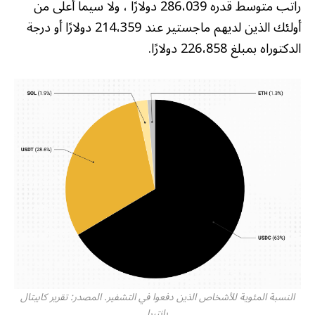
راتب متوسط قدره 286،039 دولارًا ، ولا سيما أعلى من
أولئك الذين لديهم ماجستير عند 214،359 دولارًا أو درجة
الدكتوراه بمبلغ 226،858 دولارًا.
النسبة المئوية للأشخاص الذين دفعوا في التشفير. المصدر: تقرير كابيتال
بانتيرا