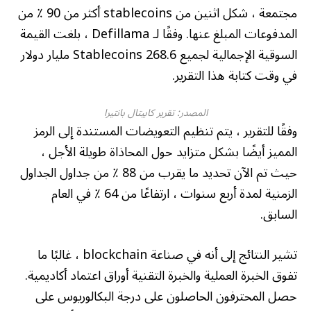
مجتمعة ، شكل اثنين من stablecoins أكثر من 90 ٪ من
المدفوعات المبلغ عنها. وفقًا لـ Defillama ، بلغت القيمة
السوقية الإجمالية لجميع Stablecoins 268.6 مليار دولار
في وقت كتابة هذا التقرير.
المصدر: تقرير كابيتال بانتيرا
وفقًا للتقرير ، يتم تنظيم التعويضات المستندة إلى الرمز
المميز أيضًا بشكل متزايد حول المحاذاة طويلة الأجل ،
حيث تم الآن تحديد ما يقرب من 88 ٪ من جداول الجداول
الزمنية لمدة أربع سنوات ، ارتفاعًا من 64 ٪ في العام
السابق.
تشير النتائج إلى أنه في صناعة blockchain ، غالبًا ما
تفوق الخبرة العملية والخبرة التقنية أوراق اعتماد أكاديمية.
حصل المحترفون الحاصلون على درجة البكالوريوس على