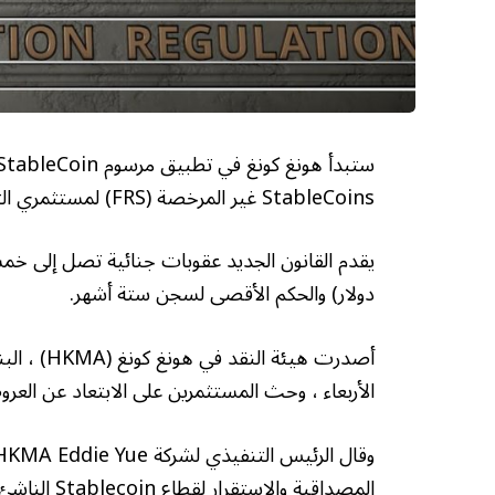
StableCoins غير المرخصة (FRS) لمستثمري التجزئة.
دولار) والحكم الأقصى لسجن ستة أشهر.
أصدرت هيئة
الأربعاء ، وحث المستثمرين على الابتعاد عن ال
المصداقية والاستقرار لقطاع Stablecoin الناشئ مع حماية المستثمرين من الاحتيال والتكهنات المفرطة.