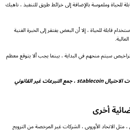
لة للحياة وملموسة بالإضافة إلى خرائط طريق للتنفيذ ، ناهيك
دام قابلة للحياة ، إلا أن البعض يفتقر إلى الخبرة الفنية
عدد قليل من التراخيص سيتم منحهم في البداية ، بينما يجب ألا يتوقع معظم
قضايا Shenzhen تحذير من عمليات الاحتيال stablecoin ، جمع التبرعات غير القانوني
ضائية أخرى
، مثل الاتحاد الأوروبي ، الشركات غير المرخصة من الترويج