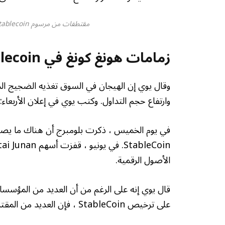
مقتطفات من مرسوم Stablecoin القادم في هونغ كونغ. المصدر: حكومة هونغ كونغ
زمامات هونغ كونغ في stablecoin “نشوة”
وارتفاع حجم التداول. وكتب يوي في إعلان الأربعاء
الأصول الرقمية.
قال يوي إنه على الرغم من أن العديد من المؤسس
على ترخيص StableCoin ، فإن العديد من المقترحات كانت غامضة ومفاهيمية وتفتقر إلى خطط تنفيذ واقعية.