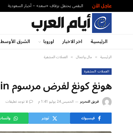
البقمي يحتفل بزفاف «سعد» – أخبار السعودية
عاجل الآن
الرئيسية
اخر الاخبار
اوروبا
الشرق الأوسط
الرئيسية
مال واعمال
العملات المشفرة
»
»
العملات المشفرة
هونغ كونغ لفرض مرسوم Stablecoin ابتداء من 1 أغسطس
فريق التحرير
الخميس 24 يوليو 1:41 م
لا توجد تعليقات
فيسبوك
تويتر
واتسا