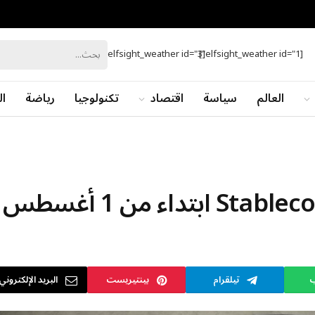
[elfsight_weather id="3"]
[elfsight_weather id="1"]
العالم
سياسة
اقتصاد
تكنولوجيا
رياضة
ال
ب
تيلقرام
بينتيريست
البريد الإلكتروني