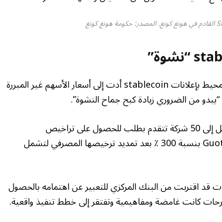
وقال يوي إن الهيجان في السوق تغذيه الضجيج المحيط بإعلانات stablecoin أدت إلى أسعار الأسهم غير المبررة
: “يبدو من الضروري زيادة كبح جماح النشوة”.
في يوم الخميس ، ذكرت بلومبرج أن هناك ما يصل إلى 50 شركة تتقدم بطلب للحصول على تراخيص
StableCoin. في يونيو ، قفزت أسهم Guotai Junan بنسبة 300 ٪ بعد تمديد ترخيصها المصرفي لتشمل
ات قد اقتربت من البنك المركزي للتعبير عن اهتمامه بالحصول