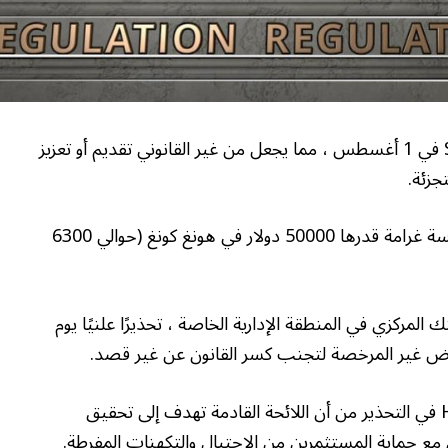
ستبدأ هونغ كونغ في تطبيق مرسوم StableCoin في 1 أغسطس ، مما يجعل من غير القانوني تقديم أو تعزيز
يقدم القانون الجديد عقوبات جنائية تصل إلى خمسة غرامة قدرها 50000 دولار في هونغ كونغ (حوالي 6300
 النقد في هونغ كونغ (HKMA) ، البنك المركزي في المنطقة الإدارية الخاصة ، تحذيرًا علنيًا يوم
عروض غير المرخصة لتجنب كسر القانون عن غير قصد.
وقال الرئيس التنفيذي لشركة HKMA Eddie Yue في التحذير من أن اللائحة القادمة تهدف إلى تحقيق