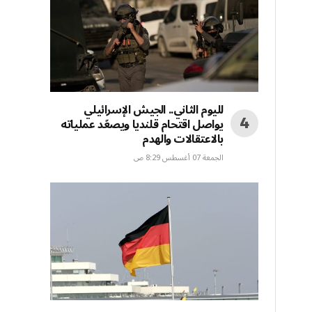
لليوم الثاني.. الجيش الإسرائيلي
يواصل اقتحام قلنديا ويصعّد عملياته
بالاعتقالات والهدم
الجمعة 07 أغسطس 8:29 ص