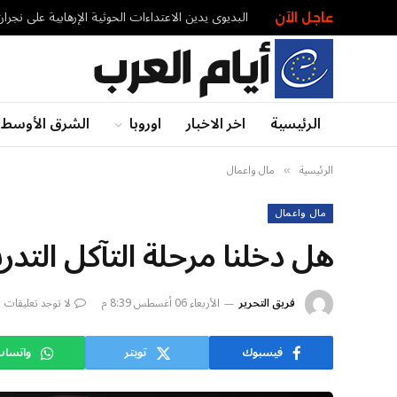
البديوي يدين الاعتداءات الحوثية الإرهابية على نجر
عاجل الآن
الرئيسية
اخر الاخبار
اوروبا
الشرق الأوسط
الرئيسية
مال واعمال
»
مال واعمال
هل دخلنا مرحلة التآكل التدر
فريق التحرير
الأربعاء 06 أغسطس 8:39 م
لا توجد تعليقات
فيسبوك
تويتر
واتسا