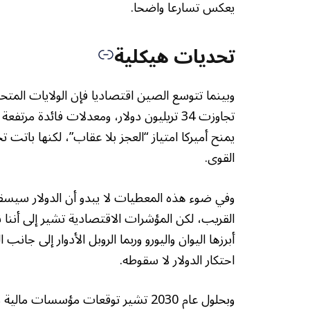
يعكس تسارعا واضحا.
تحديات هيكلية
وبينما تتوسع الصين اقتصاديا فإن الولايات المتحد
تجاوزت 34 تريليون دولار، ومعدلات فائدة مرت
يمنح أميركا امتياز “العجز بلا عقاب”، لكنها بات
القوى.
وفي ضوء هذه المعطيات لا يبدو أن الدولار سيسق
القريب، لكن المؤشرات الاقتصادية تشير إلى أننا 
أبرزها اليوان واليورو وربما الروبل الأدوار إلى جا
احتكار الدولار لا سقوطه.
وبحلول عام 2030 تشير توقعات مؤسس