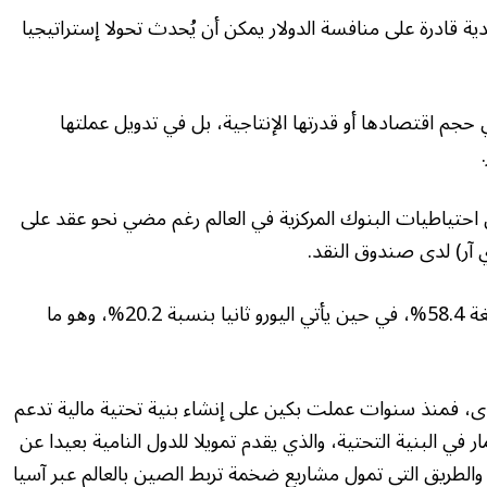
دية قادرة على منافسة الدولار يمكن أن يُحدث تحولا إستراتيجيا
 حجم اقتصادها أو قدرتها الإنتاجية، بل في تدويل عملتها
، لم تتجاوز حصة اليوان سوى 3.1% من احتياطيات البنوك المركزية في العالم رغم مضي نحو عقد على
ر) لدى صندوق النقد.
وبالمقارنة، يحافظ الدولار على نسبته المرتفعة البالغة 58.4%، في حين يأتي اليورو ثانيا بنسبة 20.2%، وهو ما
ى، فمنذ سنوات عملت بكين على إنشاء بنية تحتية مالية تدعم
ار في البنية التحتية، والذي يقدم تمويلا للدول النامية بعيدا عن
م والطريق التي تمول مشاريع ضخمة تربط الصين بالعالم عبر آسيا