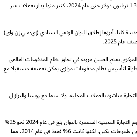
وأفريقيا وأوروبا، وقد تجاوزت استثماراتها التراكمية 1.3 تريليون دولار حتى عام 2024، كثير منها يدار بعملات غير
دة كليا، أبرزها إطلاق اليوان الرقمي السيادي (إي-سي إن واي)
لمركزي يمنح الصين مرونة في تجاوز نظام المدفوعات العالمي
ثل محاولة لتأسيس نظام مدفوعات موازي يمكن تعميمه مستقبلا مع
ية ثنائية لتسوية التجارة مباشرة بالعملات المحلية، ولا سيما مع روسيا والبرازيل
ووفقا لتقديرات مؤسسة ستاندرد تشارترد، فإن حجم التجارة الصينية المسعرة باليوان بلغ في عام 2024 نحو 25%
من إجمالي صادرات الصين، وهي نسبة لا تزال دون طموحات بكين، لكنها كانت 6% فقط في عام 2014، مما