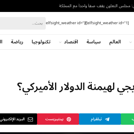
ان: مجلس التعاون يقف صفاً واحداً مع المملكة
[elfsight_weather id="3"]
[elfsight_weather id="1"]
العالم
سياسة
اقتصاد
تكنولوجيا
رياضة
ال
يجي لهيمنة الدولار الأميركي؟
ب
تيلقرام
بينتيريست
البريد الإلكتروني