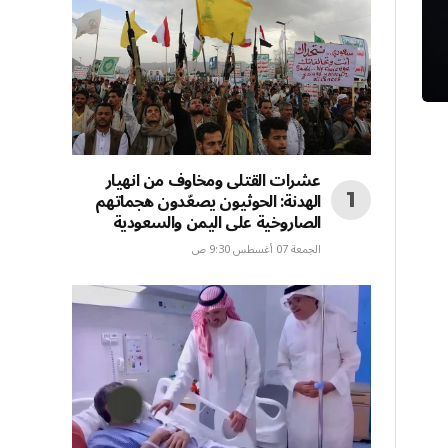
عشرات القتلى ومخاوف من انهيار
الهدنة: الحوثيون يصعّدون هجماتهم
الصاروخية على اليمن والسعودية
الجمعة 07 أغسطس 9:30 ص