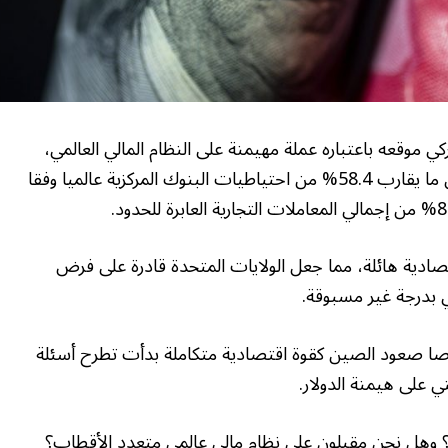
يركي موقعه باعتباره عملة مهيمنة على النظام المالي العالمي،
وصار العملة الاحتياطية الأولى في العالم، إذ يشكل ما يقارب 58.4% من احتياطيات البنوك المركزية عالميا وفقا
تصادية هائلة، مما جعل الولايات المتحدة قادرة على فرض
ي بدرجة غير مسبوقة.
وصا صعود الصين كقوة اقتصادية متكاملة بدأت تطرح أسئلة
 على هيمنة الدولار.
 وهل نحن مقبلون على نظام مالي عالمي متعدد الأقطاب؟