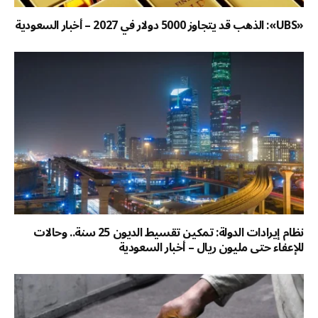
«UBS»: الذهب قد يتجاوز 5000 دولار في 2027 – أخبار السعودية
نظام إيرادات الدولة: تمكين تقسيط الديون 25 سنة.. وحالات
للإعفاء حتى مليون ريال – أخبار السعودية