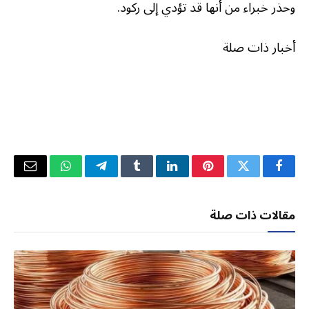
وحذر خبراء من أنها قد تؤدي إلى ركود.
أخبار ذات صلة
فيسبوك
تويتر
بينتيريست
لينكدإن
Tumblr
تيلقرام
واتساب
البريد
الإلكتر
مقالات ذات صلة