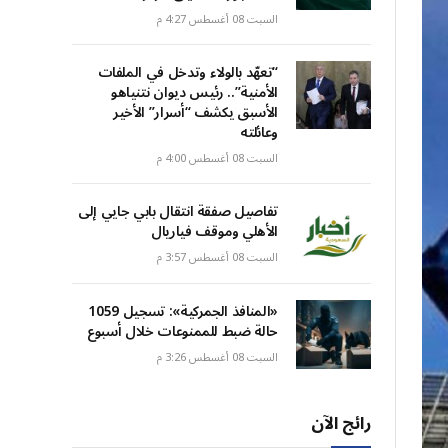
السبت 08 أغسطس 4:27 م
“تعهّد بالولاء وتدخل في الملفات
الأمنية”.. رئيس ديوان نتنياهو
الأسبق يكشف “أسرار” الأخير
وعائلته
السبت 08 أغسطس 4:00 م
تفاصيل صفقة انتقال بابي جايي إلى
الأهلي وموقف فياريال
السبت 08 أغسطس 3:57 م
«المنافذ الجمركية»: تسجيل 1059
حالة ضبط للممنوعات خلال أسبوع
السبت 08 أغسطس 3:26 م
رائج الآن