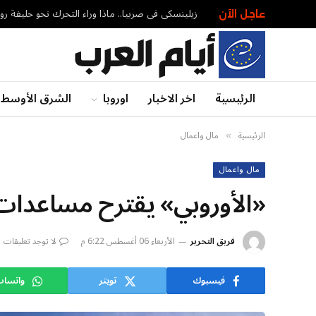
زيلينسكي في صربيا.. ماذا وراء التحرك نحو حليفة روس
عاجل الآن
الرئيسية
اخر الاخبار
اوروبا
الشرق الأوسط
الرئيسية
مال واعمال
»
مال واعمال
«الأوروبي» يقترح مساعدات مالية للأر
فريق التحرير
الأربعاء 06 أغسطس 6:22 م
لا توجد تعليقات
فيسبوك
تويتر
واتسا