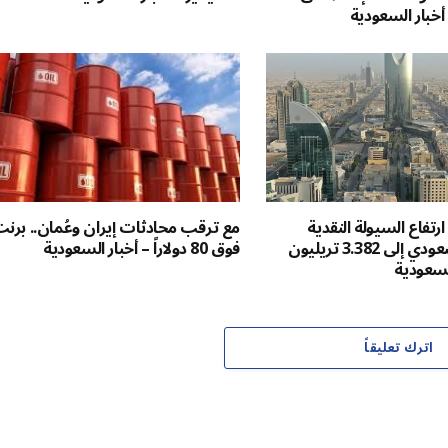
أخبار السعودية
ة 6.7%.. ارتفاع السيولة النقدية
مع ترقب محادثات إيران وعُمان.. برن
بالاقتصاد السعودي إلى 3.382 تريليون
فوق 80 دولاراً – أخبار السعودية
السعودية
اترك تعليقاً