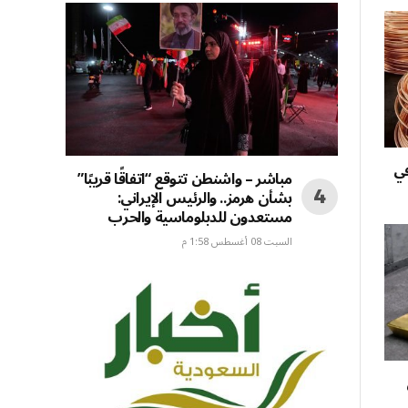
في
مباشر – واشنطن تتوقع “اتفاقًا قريبًا”
بشأن هرمز.. والرئيس الإيراني:
مستعدون للدبلوماسية والحرب
السبت 08 أغسطس 1:58 م