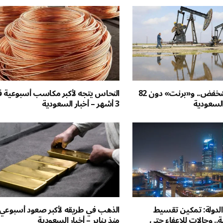
أسعار النفط تنخفض.. و«برنت» دون 82
النحاس يتجه لأكبر مكاسب أسبوعية 
 السعودية
3 أشهر – أخبار السعودية
 الدولة: تمكين تقسيط
الذهب في طريقه لأكبر صعود أسبوعي
ن 25 سنة.. وحالات للإعفاء حتى
منذ يناير – أخبار السعودية