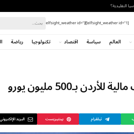
يا التقليدية؟
[elfsight_weather id="3"]
[elfsight_weather id="1"]
العالم
سياسة
اقتصاد
تكنولوجيا
رياضة
ال
دن بـ500 مليون يورو
ب
تيلقرام
بينتيريست
البريد الإلكتروني