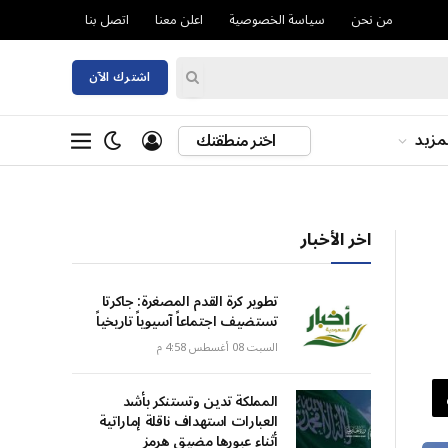
من نحن
سياسة الخصوصية
اعلن معنا
اتصل بنا
اشترك الآن
مزيد
اختر منطقتك
اخر الأخبار
تطوير كرة القدم المصغرة: جاكرتا
تستضيف اجتماعاً آسيوياً تاريخياً
السبت 08 أغسطس 4:58 م
المملكة تدين وتستنكر بأشد
العبارات استهداف ناقلة إماراتية
أثناء عبورها مضيق هرمز