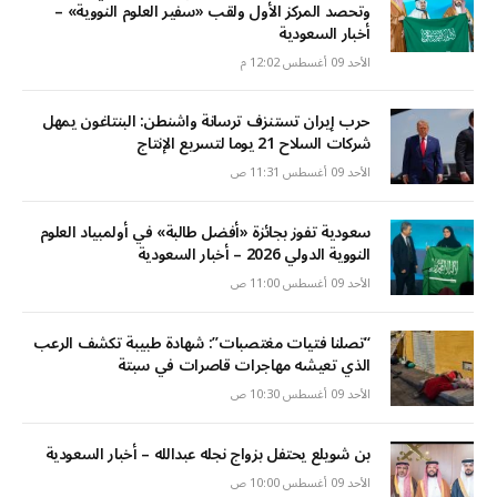
وتحصد المركز الأول ولقب «سفير العلوم النووية» –
أخبار السعودية
الأحد 09 أغسطس 12:02 م
حرب إيران تستنزف ترسانة واشنطن: البنتاغون يمهل
شركات السلاح 21 يوما لتسريع الإنتاج
الأحد 09 أغسطس 11:31 ص
سعودية تفوز بجائزة «أفضل طالبة» في أولمبياد العلوم
النووية الدولي 2026 – أخبار السعودية
الأحد 09 أغسطس 11:00 ص
“تصلنا فتيات مغتصبات”: شهادة طبيبة تكشف الرعب
الذي تعيشه مهاجرات قاصرات في سبتة
الأحد 09 أغسطس 10:30 ص
بن شويلع يحتفل بزواج نجله عبدالله – أخبار السعودية
الأحد 09 أغسطس 10:00 ص