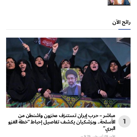
رائج الآن
مباشر – حرب إيران تستنزف مخزون واشنطن من
الأسلحة.. وبزشكيان يكشف تفاصيل إحباط “خطة الغزو
البري”
الأحد 09 أغسطس 9:29 ص