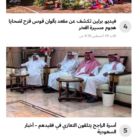
فيديو. برلين تكشف عن مقعد بألوان قوس قزح لضحايا
هجوم مسيرة الفخر
الأحد 09 أغسطس 8:28 ص
أسرة الراجح يتلقون التعازي في فقيدهم – أخبار
السعودية