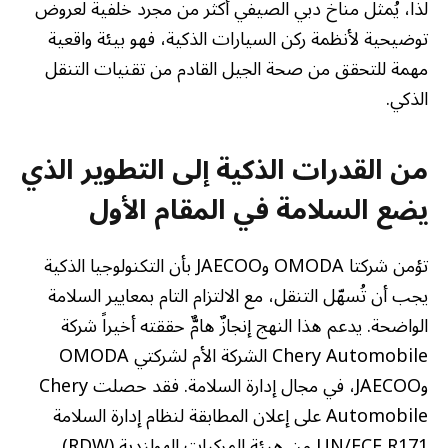
لذا، يُمثل مناخ دبي الصيفي أكثر من مجرد خلفية لعروض
توضيحية لأنظمة ركن السيارات الذكية، فهو بيئة واقعية
مهمة للتحقق من صحة الجيل القادم من تقنيات التنقل
الذكي.
من القدرات الذكية إلى التطوير الذي
يضع السلامة في المقام الأول
تؤمن شركتا OMODA وJAECOO بأن التكنولوجيا الذكية
يجب أن تُسهّل التنقل، مع الالتزام التام بمعايير السلامة
الواضحة. يدعم هذا النهج إنجازٌ هامٌّ حققته أخيراً شركة
Chery Automobile الشركة الأم لشركتي OMODA
وJAECOO، في مجال إدارة السلامة. فقد حصلت Chery
Automobile على إعلان المطابقة لنظام إدارة السلامة
UN/ECE R171 من هيئة المركبات الهولندية (RDW).