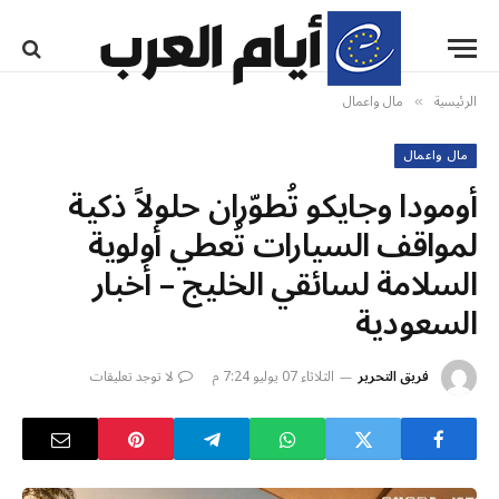
الرئيسية
مال واعمال
»
مال واعمال
أومودا وجايكو تُطوّران حلولاً ذكية
لمواقف السيارات تُعطي أولوية
السلامة لسائقي الخليج – أخبار
السعودية
فريق التحرير
الثلاثاء 07 يوليو 7:24 م
لا توجد تعليقات