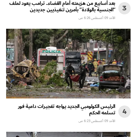
بعد أسابيع من هزيمته أمام القضاء.. ترامب يعود لملف
“الجنسية بالولادة” بأمرين تنفيذيين جديدين
الأحد 09 أغسطس 6:26 ص
الرئيس الكولومبي الجديد يواجه تفجيرات دامية فور
تسلمه الحكم
الأحد 09 أغسطس 6:23 ص