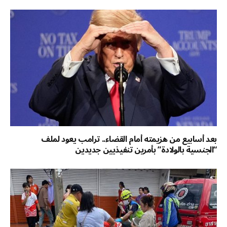
بعد أسابيع من هزيمته أمام القضاء.. ترامب يعود لملف
“الجنسية بالولادة” بأمرين تنفيذيين جديدين