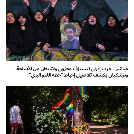
مباشر – حرب إيران تستنزف مخزون واشنطن من الأسلحة..
وبزشكيان يكشف تفاصيل إحباط “خطة الغزو البري”