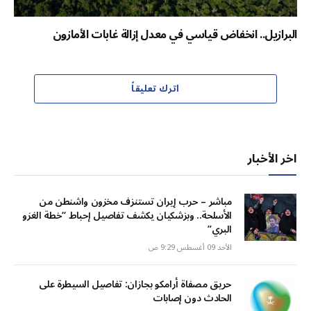
البرازيل.. انخفاض قياسي في معدل إزالة غابات الأمازون
اترك تعليقاً
اخر الأخبار
مباشر – حرب إيران تستنزف مخزون واشنطن من
الأسلحة.. وبزشكيان يكشف تفاصيل إحباط “خطة الغزو
البري”
الأحد 09 أغسطس 9:29 ص
حريق مصفاة أرامكو بجازان: تفاصيل السيطرة على
الحادث دون إصابات