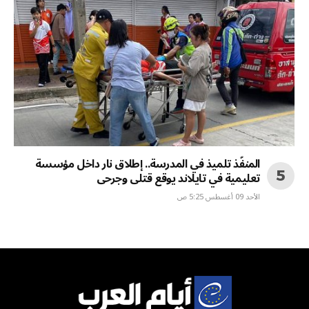
المنفّذ تلميذ في المدرسة.. إطلاق نار داخل مؤسسة
تعليمية في تايلاند يوقع قتلى وجرحى
الأحد 09 أغسطس 5:25 ص