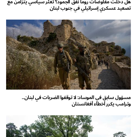
هل دخلت مفاوضات روما نفق الجمود؟ تعثّر سياسي يتزامن مع
تصعيد عسكري إسرائيلي في جنوب لبنان
مسؤول سابق في الموساد: لا توقفوا الضربات في لبنان..
وترامب يكرر أخطاء أفغانستان