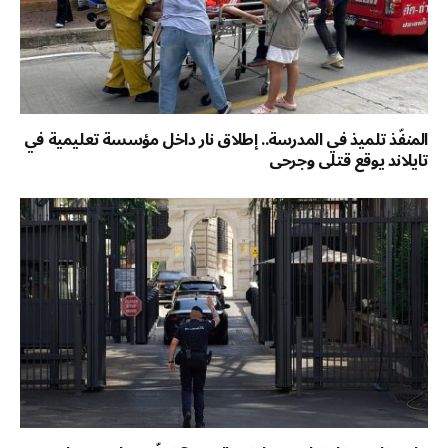
المنفّذ تلميذ في المدرسة.. إطلاق نار داخل مؤسسة تعليمية في
تايلاند يوقع قتلى وجرحى