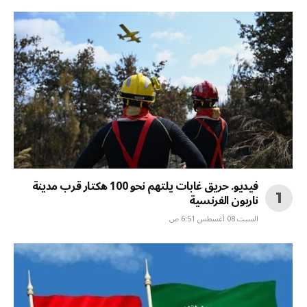
فيديو. حريق غابات يلتهم نحو 100 هكتار قرب مدينة
ناربون الفرنسية
السبت 08 أغسطس 6:51 ص