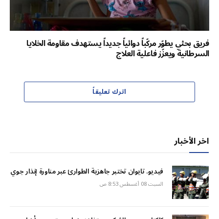
فريق بحثي يطوّر مركّباً دوائياً جديداً يستهدف مقاومة الخلايا
السرطانية ويعزّز فاعلية العلاج
اترك تعليقاً
اخر الأخبار
فيديو. تايوان تختبر جاهزية الطوارئ عبر مناورة إنذار جوي
السبت 08 أغسطس 8:53 ص