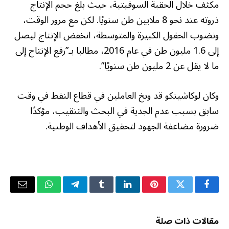
مكثف خلال الحقبة السوفيتية، حيث بلغ حجم الإنتاج
ذروته عند نحو 8 ملايين طن سنويًا. لكن مع مرور الوقت،
ونضوب الحقول الكبيرة والمتوسطة، انخفض الإنتاج ليصل
إلى 1.6 مليون طن في عام 2016، مطالبا بـ”رفع الإنتاج إلى
ما لا يقل عن 2 مليون طن سنويًا”.
وكان لوكاشينكو قد وبخ العاملين في قطاع النفط في وقت
سابق بسبب عدم الجدية في البحث والتنقيب، مؤكدًا
ضرورة مضاعفة الجهود لتحقيق الأهداف الوطنية.
فيسبوك
تويتر
بينتيريست
لينكدإن
Tumblr
تيلقرام
واتساب
البريد
الإلكتر
مقالات ذات صلة