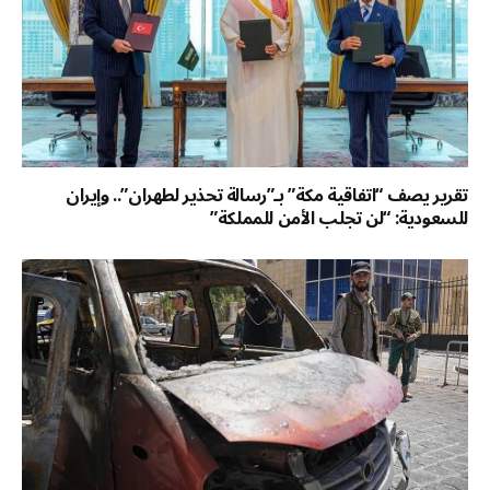
تقرير يصف “اتفاقية مكة” بـ”رسالة تحذير لطهران”.. وإيران
للسعودية: “لن تجلب الأمن للمملكة”