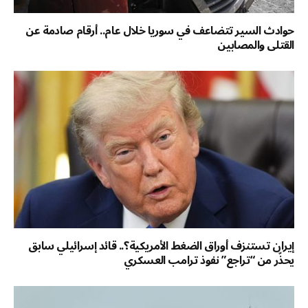
حوادث السير تتضاعف في سوريا خلال عام.. أرقام صادمة عن
القتلى والمصابين
إيران تستنزف أوراق الضغط الأمريكية؟.. قائد إسرائيلي سابق
يحذّر من “تراجع” نفوذ ترامب العسكري