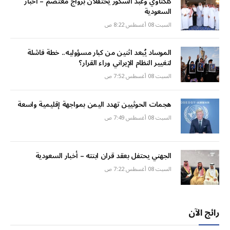
كلكتاوي وعبد الشكور يحتفلان بزواج معتصم – أخبار
السعودية
السبت 08 أغسطس 8:22 ص
الموساد يُبعد اثنين من كبار مسؤوليه.. خطة فاشلة
لتغيير النظام الإيراني وراء القرار؟
السبت 08 أغسطس 7:52 ص
هجمات الحوثيين تهدد اليمن بمواجهة إقليمية واسعة
السبت 08 أغسطس 7:49 ص
الجهني يحتفل بعقد قران ابنته – أخبار السعودية
السبت 08 أغسطس 7:22 ص
رائج الآن