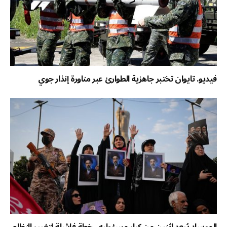
فيديو. تايوان تختبر جاهزية الطوارئ عبر مناورة إنذار جوي