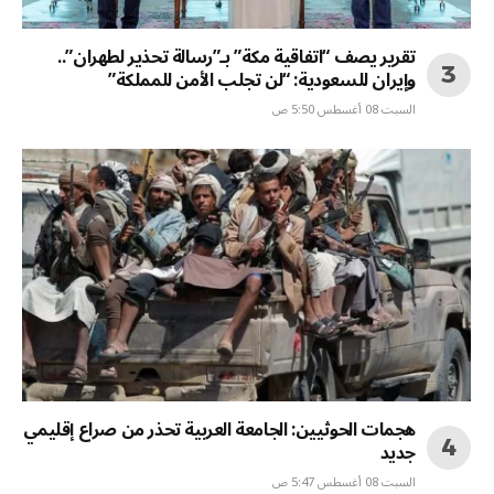
تقرير يصف “اتفاقية مكة” بـ”رسالة تحذير لطهران”..
وإيران للسعودية: “لن تجلب الأمن للمملكة”
السبت 08 أغسطس 5:50 ص
هجمات الحوثيين: الجامعة العربية تحذر من صراع إقليمي
جديد
السبت 08 أغسطس 5:47 ص