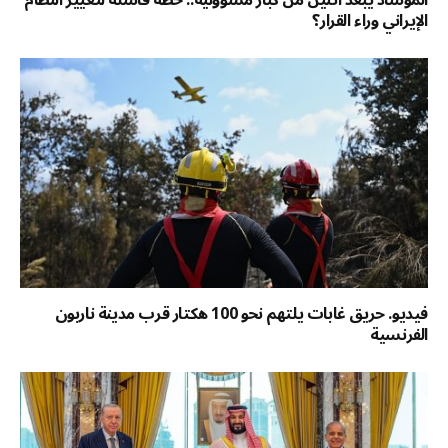
الموساد يُبعد اثنين من كبار مسؤوليه.. خطة فاشلة لتغيير النظام
الإيراني وراء القرار؟
فيديو. حريق غابات يلتهم نحو 100 هكتار قرب مدينة ناربون
الفرنسية