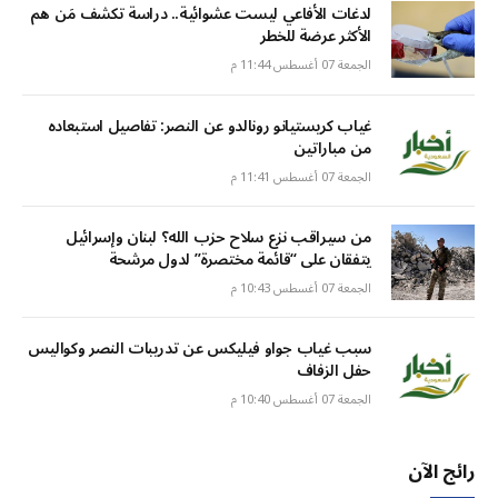
لدغات الأفاعي ليست عشوائية.. دراسة تكشف مَن هم
الأكثر عرضة للخطر
الجمعة 07 أغسطس 11:44 م
غياب كريستيانو رونالدو عن النصر: تفاصيل استبعاده
من مباراتين
الجمعة 07 أغسطس 11:41 م
من سيراقب نزع سلاح حزب الله؟ لبنان وإسرائيل
يتفقان على “قائمة مختصرة” لدول مرشحة
الجمعة 07 أغسطس 10:43 م
سبب غياب جواو فيليكس عن تدريبات النصر وكواليس
حفل الزفاف
الجمعة 07 أغسطس 10:40 م
رائج الآن