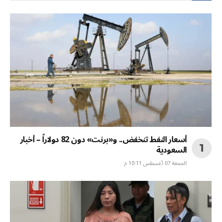
أسعار النفط تنخفض.. و«برنت» دون 82 دولاراً – أخبار
السعودية
الجمعة 07 أغسطس 10:11 م