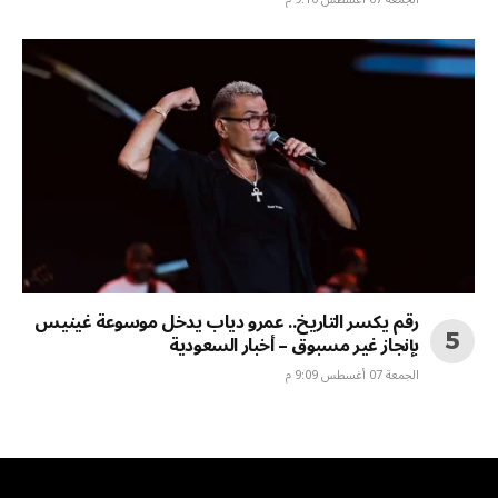
رقم يكسر التاريخ.. عمرو دياب يدخل موسوعة غينيس
بإنجاز غير مسبوق – أخبار السعودية
الجمعة 07 أغسطس 9:09 م