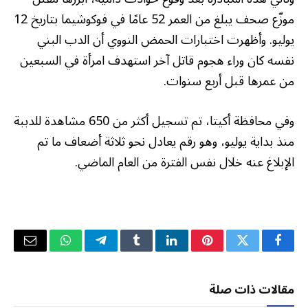
موزّع صحف يبلغ من العمر 52 عامًا في فوكوشيما بتاريخ 12
يوليو. وأظهرت اختبارات الحمض النووي أن الدب البني
نفسه كان وراء هجوم قاتل آخر استهدف امرأة في السبعين
من عمرها قبل أربع سنوات.
وفي محافظة أكيتا، تم تسجيل أكثر من 650 مشاهدة للدببة
منذ بداية يوليو، وهو رقم يعادل نحو ثلاثة أضعاف ما تم
الإبلاغ عنه خلال نفس الفترة من العام الماضي.
فيسبوك
تويتر
بينتيريست
لينكدإن
Tumblr
تيلقرام
واتساب
البريد
الإلكتر
مقالات ذات صلة