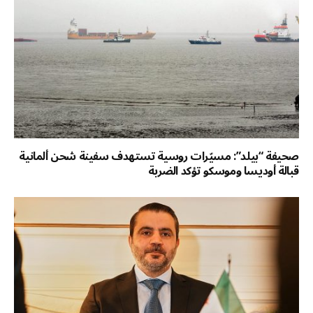
صحيفة “بيلد”: مسيّرات روسية تستهدف سفينة شحن ألمانية
قبالة أوديسا وموسكو تؤكد الضربة