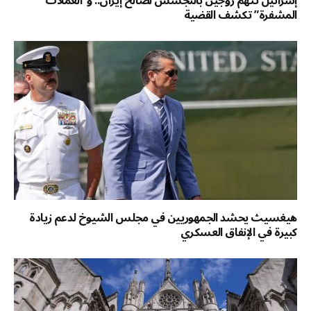
إسرائيل تتهم زوجين بالتجسس لصالح إيران.. و”العملات
المشفرة” تكشف القضية
هيغسيث يحشد الجمهوريين في مجلس الشيوخ لدعم زيادة
كبيرة في الإنفاق العسكري