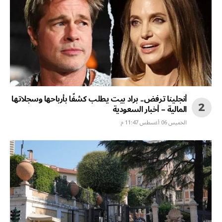
أنجلينا ترفض.. براد بيت يطلب كشفًا بأرباحها وسجلاتها
المالية – أخبار السعودية
الخميس 06 أغسطس 11:47 م