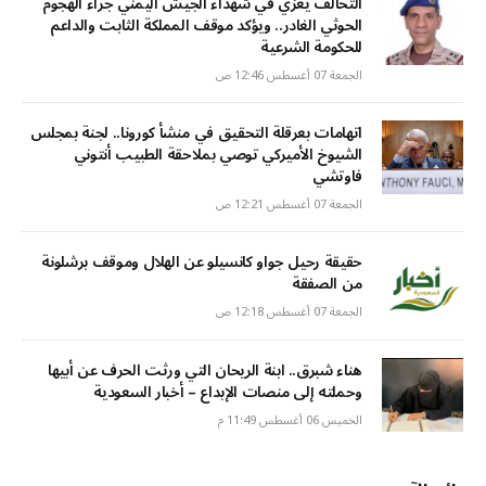
التحالف يعزي في شهداء الجيش اليمني جراء الهجوم
الحوثي الغادر.. ويؤكد موقف المملكة الثابت والداعم
للحكومة الشرعية
الجمعة 07 أغسطس 12:46 ص
اتهامات بعرقلة التحقيق في منشأ كورونا.. لجنة بمجلس
الشيوخ الأميركي توصي بملاحقة الطبيب أنتوني
فاوتشي
الجمعة 07 أغسطس 12:21 ص
حقيقة رحيل جواو كانسيلو عن الهلال وموقف برشلونة
من الصفقة
الجمعة 07 أغسطس 12:18 ص
هناء شبرق.. ابنة الريحان التي ورثت الحرف عن أبيها
وحملته إلى منصات الإبداع – أخبار السعودية
الخميس 06 أغسطس 11:49 م