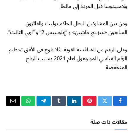
ولامبيدوسا قبل العودة إلى مالطا.
ومن بين المشاركين البطل الحاكم بوليت والفائزون
السابقون «غيزينج ماشين» و “إيلوسيس 2” و “آرتي الثالث”.
وعلى الرغم من المنافسة القوية، فلا يلوح في الأفق تحطيم
الرقم القياسي للمونوهول لعام 2021 بسبب الرياح
المنخفضة.
فيسبوك
تويتر
بينتيريست
لينكدإن
Tumblr
تيلقرام
واتساب
البريد
الإلكتر
مقالات ذات صلة