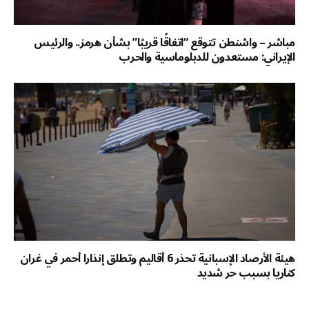
مباشر – واشنطن تتوقع “اتفاقًا قريبًا” بشأن هرمز.. والرئيس
الإيراني: مستعدون للدبلوماسية والحرب
هيئة الأرصاد الإسبانية تحذر 6 أقاليم وتطلق إنذارا أحمر في غران
كناريا بسبب حر شديد