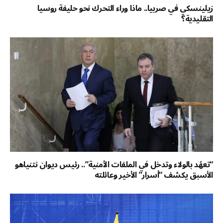
زيلينسكي في صربيا.. ماذا وراء التحرك نحو حليفة روسيا
التقليدية؟
“تعهّد بالولاء وتدخل في الملفات الأمنية”.. رئيس ديوان نتنياهو
الأسبق يكشف “أسرار” الأخير وعائلته