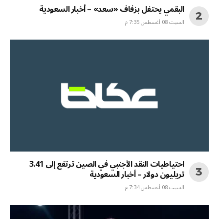
البقمي يحتفل بزفاف «سعد» – أخبار السعودية
السبت 08 أغسطس 7:35 م
احتياطيات النقد الأجنبي في الصين ترتفع إلى 3.41
تريليون دولار – أخبار السعودية
السبت 08 أغسطس 7:34 م