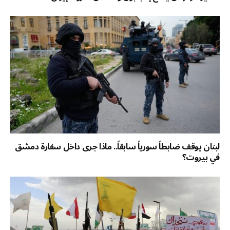
لبنان يوقف ضابطاً سورياً سابقاً.. ماذا جرى داخل سفارة دمشق
في بيروت؟