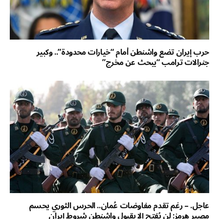
حرب إيران تضع واشنطن أمام “خيارات محدودة”.. وكبير
جنرالات ترامب “يبحث عن مخرج”
عاجل. – رغم تقدم مفاوضات عُمان.. الحرس الثوري يحسم
مصير هرمز: لن يُفتح إلا بقبول واشنطن شروط إيران