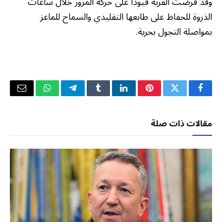
وقد فرضت القرية قيودا على حركة المرور خلال ساعات
الذروة للحفاظ على طابعها التقليدي والسماح للماعز
بمواصلة التجول بحرية.
فيسبوك
تويتر
بينتيريست
لينكدإن
Tumblr
تيلقرام
واتساب
البريد
الإلكتر
مقالات ذات صلة