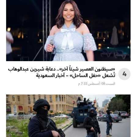
«سيظنون العصير شيئاً آخر».. دعابة شيرين عبدالوهاب
تُشعل «حفل الساحل» – أخبار السعودية
السبت 08 أغسطس 7:33 م