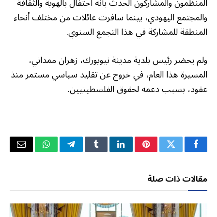
المنظمون والمشاركون الحدث بأنه احتفال بالهوية والثقافة
والمجتمع اليهودي، بينما سافرت عائلات من مختلف أنحاء
المنطقة للمشاركة في هذا التجمع السنوي.
ولم يحضر رئيس بلدية مدينة نيويورك، زهران ممداني،
المسيرة هذا العام، في خروج عن تقليد سياسي مستمر منذ
عقود، بسبب دعمه لحقوق الفلسطينيين.
فيسبوك
تويتر
بينتيريست
لينكدإن
Tumblr
تيلقرام
واتساب
البريد
الإلكتر
مقالات ذات صلة