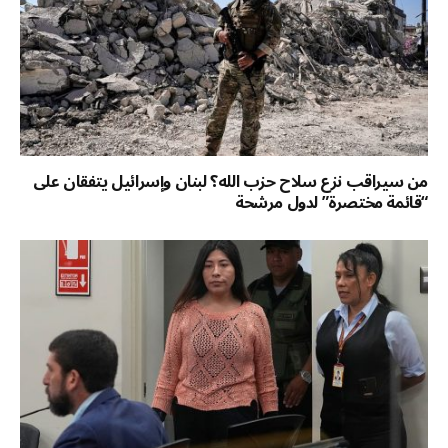
من سيراقب نزع سلاح حزب الله؟ لبنان وإسرائيل يتفقان على
“قائمة مختصرة” لدول مرشحة