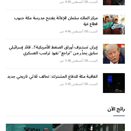
السبت 08 أغسطس 4:49 ص
مركز الملك سلمان للإغاثة يفتتح مدرسة مكة جنوب
قطاع غزة
السبت 08 أغسطس 4:46 ص
إيران تستنزف أوراق الضغط الأمريكية؟.. قائد إسرائيلي
سابق يحذّر من “تراجع” نفوذ ترامب العسكري
السبت 08 أغسطس 3:48 ص
اتفاقية مكة للدفاع المشترك: تحالف ثلاثي تاريخي جديد
السبت 08 أغسطس 3:45 ص
رائج الآن