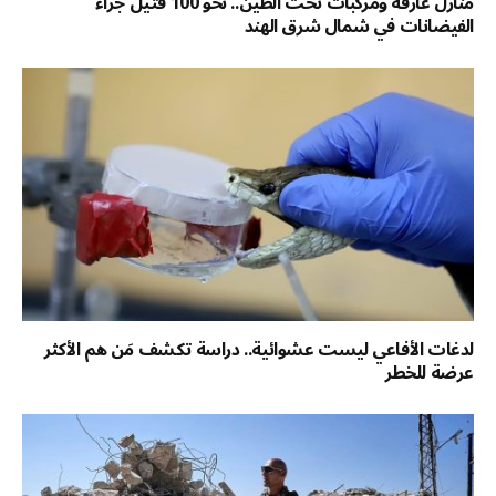
منازل غارقة ومركبات تحت الطين.. نحو 100 قتيل جراء
الفيضانات في شمال شرق الهند
لدغات الأفاعي ليست عشوائية.. دراسة تكشف مَن هم الأكثر
عرضة للخطر