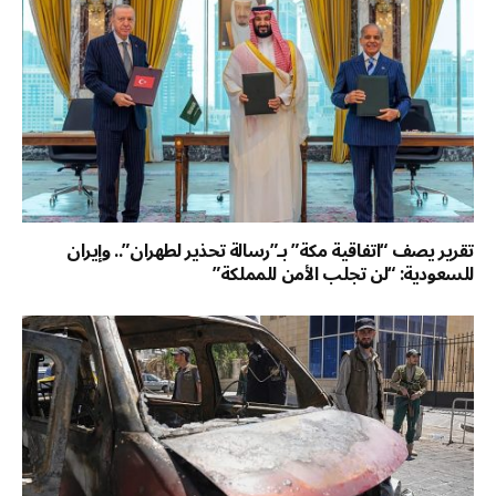
تقرير يصف “اتفاقية مكة” بـ”رسالة تحذير لطهران”.. وإيران
للسعودية: “لن تجلب الأمن للمملكة”