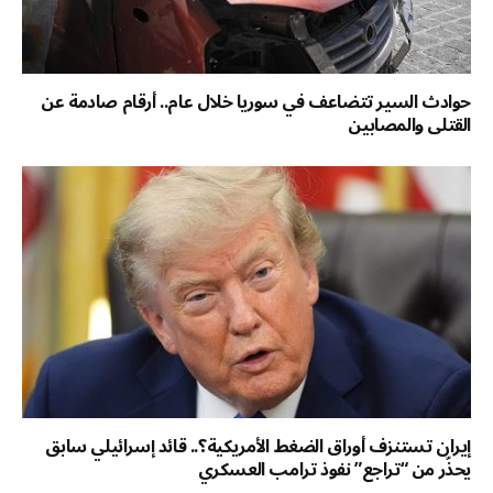
حوادث السير تتضاعف في سوريا خلال عام.. أرقام صادمة عن
القتلى والمصابين
إيران تستنزف أوراق الضغط الأمريكية؟.. قائد إسرائيلي سابق
يحذّر من “تراجع” نفوذ ترامب العسكري