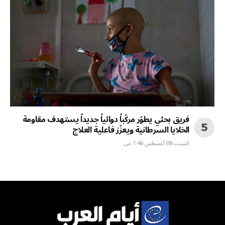
فريق بحثي يطوّر مركّباً دوائياً جديداً يستهدف مقاومة
الخلايا السرطانية ويعزّز فاعلية العلاج
السبت 08 أغسطس 1:46 ص