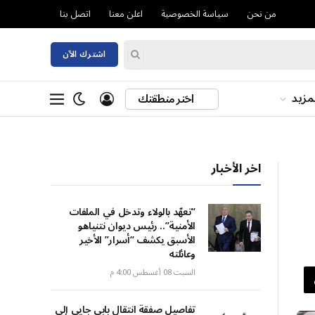
من نحن
سياسة الخصوصية
اعلن معنا
اتصل بنا
اشترك الآن
مزيد
اختر منطقتك
اخر الأخبار
“تعهّد بالولاء وتدخل في الملفات
الأمنية”.. رئيس ديوان نتنياهو
الأسبق يكشف “أسرار” الأخير
وعائلته
السبت 08 أغسطس 4:00 م
تفاصيل صفقة انتقال بابي جايي إلى