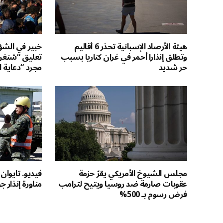
هيئة الأرصاد الإسبانية تحذر 6 أقاليم
خبير في الشؤون
وتطلق إنذارا أحمر في غران كناريا بسبب
تعليق “شنغن”
حر شديد
مجرد “دعاية ا
مجلس الشيوخ الأمريكي يقرّ حزمة
فيديو. تايوان
عقوبات صارمة ضد روسيا ويتيح لترامب
مناورة إنذار 
فرض رسوم بـ 500%