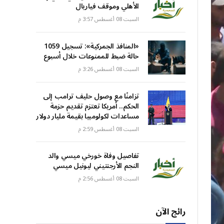
الأهلي وموقف فياريال
السبت 08 أغسطس 3:57 م
«المنافذ الجمركية»: تسجيل 1059
حالة ضبط للممنوعات خلال أسبوع
السبت 08 أغسطس 3:26 م
تزامنًا مع وصول حليف ترامب إلى
الحكم.. أمريكا تعتزم تقديم حزمة
مساعدات لكولومبيا بقيمة مليار دولار
السبت 08 أغسطس 2:59 م
تفاصيل وفاة خورخي ميسي والد
النجم الأرجنتيني ليونيل ميسي
السبت 08 أغسطس 2:56 م
رائج الآن