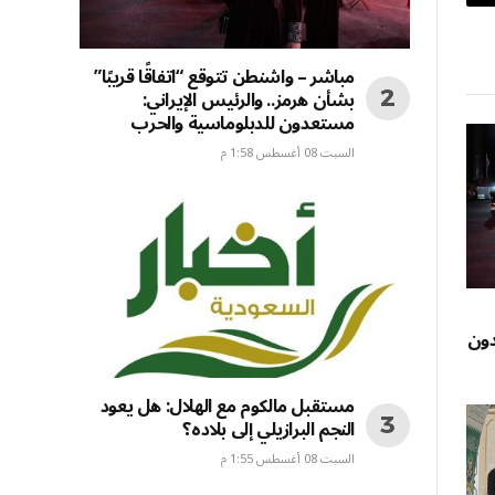
بريد
إلكتروني
مباشر – واشنطن تتوقع “اتفاقًا قريبًا”
بشأن هرمز.. والرئيس الإيراني:
مستعدون للدبلوماسية والحرب
السبت 08 أغسطس 1:58 م
دون
مستقبل مالكوم مع الهلال: هل يعود
النجم البرازيلي إلى بلاده؟
السبت 08 أغسطس 1:55 م