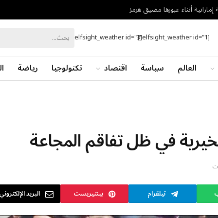
إماراتية أثناء عبورها مضيق هرمز
[elfsight_weather id="3"]
[elfsight_weather id="1"]
العالم
سياسة
اقتصاد
تكنولوجيا
رياضة
ال
لخيرية في ظل تفاقم المجاعة
ات
ب
تيلقرام
بينتيريست
البريد الإلكتروني