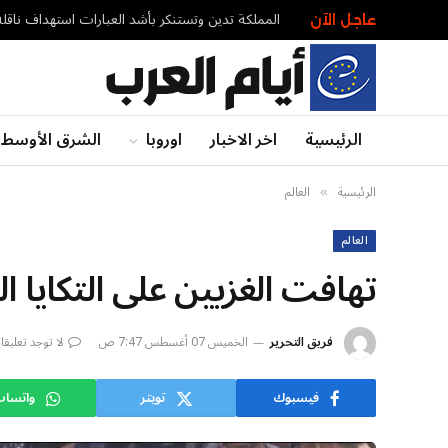
المملكة تدين وتستنكر بأشد العبارات استهداف ناقلة 
عاجل الآن
الرئيسية
اخر الاخبار
اوروبا
الشرق الأوسط
الرئيسية
العالم
»
العالم
تهافت الغزيين على التكايا ا
فريق التحرير
الخميس 07 أغسطس 7:47 ص
لا توجد تعليق
فيسبوك
تويتر
واتسا