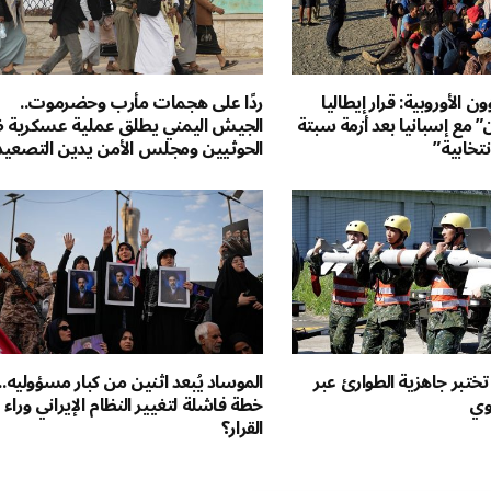
 الأوروبية: قرار إيطاليا
ردًا على هجمات مأرب وحضرموت..
 مع إسبانيا بعد أزمة سبتة
الجيش اليمني يطلق عملية عسكرية 
نتخابية”
الحوثيين ومجلس الأمن يدين التصعيد
 تختبر جاهزية الطوارئ عبر
الموساد يُبعد اثنين من كبار مسؤوليه..
جوي
خطة فاشلة لتغيير النظام الإيراني وراء
القرار؟