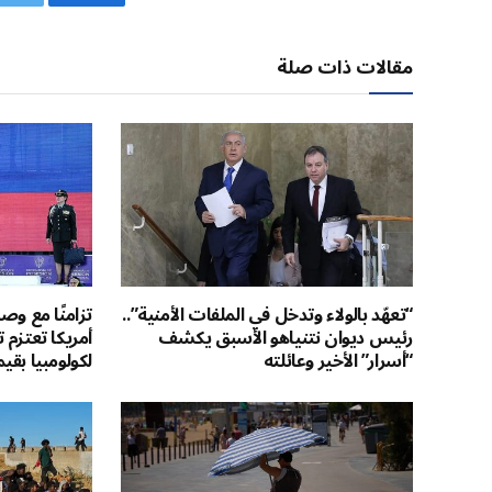
فيسبوك
ت
مقالات ذات صلة
“تعهّد بالولاء وتدخل في الملفات الأمنية”..
تزامنًا مع وص
رئيس ديوان نتنياهو الأسبق يكشف
أمريكا تعتزم
“أسرار” الأخير وعائلته
لكولومبيا بقيم