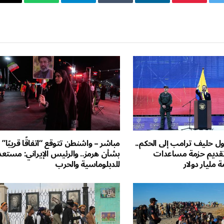
ويتر
بينتيريست
لينكدإن
Tumblr
تيلقرام
واتساب
ال
ال
ول حليف ترامب إلى الحكم..
مباشر – واشنطن تتوقع “اتفاقًا قريبًا”
 تقديم حزمة مساعدات
بشأن هرمز.. والرئيس الإيراني: مستع
ة مليار دولار
للدبلوماسية والحرب