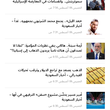
سموتريتش.. وانقسامات في المعارضة الإسرائيلية
الخميس 06 أغسطس 7:56 ص
«بعد الليل».. يجمع محمد الشرنوبي بجمهوره.. غداً –
أخبار السعودية
الخميس 06 أغسطس 7:31 ص
أزمة سبتة.. هاكابي ينفي نظريات المؤامرة: “لماذا لا
تصدقون أن هناك ناساً يريدون الذهاب إلى إسبانيا؟”
الخميس 06 أغسطس 6:55 ص
الذهب يصعد مع تراجع الدولار وترقب تحركات
الفيدرالي – أخبار السعودية
الخميس 06 أغسطس 6:31 ص
أمير عسير يدشّن مشروع «سفن» الترفيهي في أبها –
أخبار السعودية
الخميس 06 أغسطس 6:30 ص