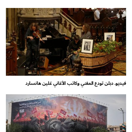
فيديو. دبلن تودع المغني وكاتب الأغاني غلين هانسارد