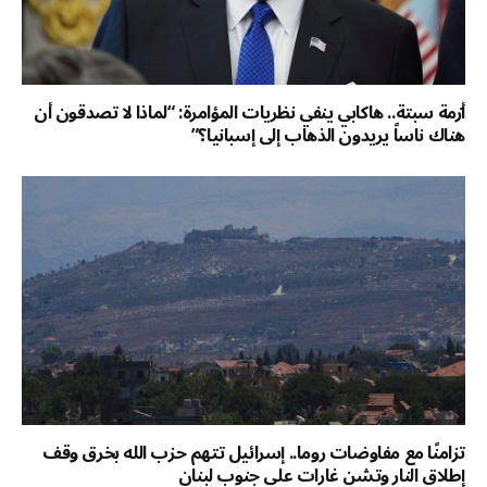
أزمة سبتة.. هاكابي ينفي نظريات المؤامرة: “لماذا لا تصدقون أن
هناك ناساً يريدون الذهاب إلى إسبانيا؟”
تزامنًا مع مفاوضات روما.. إسرائيل تتهم حزب الله بخرق وقف
إطلاق النار وتشن غارات على جنوب لبنان