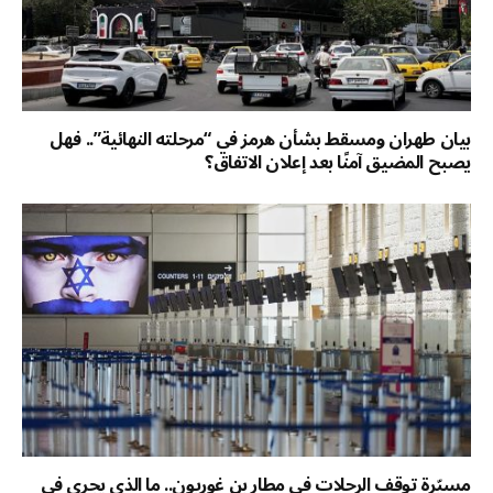
بيان طهران ومسقط بشأن هرمز في “مرحلته النهائية”.. فهل
يصبح المضيق آمنًا بعد إعلان الاتفاق؟
مسيّرة توقف الرحلات في مطار بن غوريون.. ما الذي يجري في