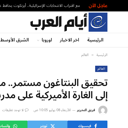
عاجل الآن
الرئيسية
اخر الاخبار
اوروبا
الشرق الأوسط
الرئيسية
العالم
»
العالم
تحقيق البنتاغون مستمر.. م
إلى الغارة الأميركية على مد
فريق التحرير
الأربعاء 08 يوليو 10:05 ص
لا توجد تعليقات
فيسبوك
تويتر
واتسا