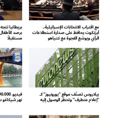
مع اقتراب الانتخابات الإسرائيلية..
بريطانيا تتجه 
أيزنكوت يحافظ على صدارة استطلاعات
برصد الأطفال 
الرأي ويوسّع الفجوة مع نتنياهو
مستقبلاً
بيلاروس تصنّف موقع “يورونيوز” كـ
“إعلام متطرف” وتحظر الوصول إليه
نهر شيكاغو دع