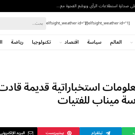
مع اقتراب الانتخابات الإسرائيلية.. أيزنكوت يحافظ على صدارة استطلاعات الرأي ويوسّع الفجوة مع نتنياهو
[elfsight_weather id="3"]
[elfsight_weather id="1"]
العالم
سياسة
اقتصاد
تكنولوجيا
رياضة
ال
علومات استخباراتية قديمة قادت
رسة ميناب للفتيات
ب
تيلقرام
بينتيريست
البريد الإلكتروني