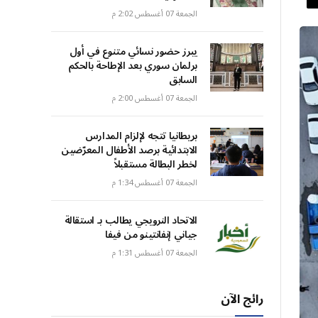
الجمعة 07 أغسطس 2:02 م
يبرز حضور نسائي متنوع في أول
برلمان سوري بعد الإطاحة بالحكم
السابق
الجمعة 07 أغسطس 2:00 م
بريطانيا تتجه لإلزام المدارس
الابتدائية برصد الأطفال المعرّضين
لخطر البطالة مستقبلاً
الجمعة 07 أغسطس 1:34 م
الاتحاد النرويجي يطالب بـ استقالة
جياني إنفانتينو من فيفا
الجمعة 07 أغسطس 1:31 م
رائج الآن