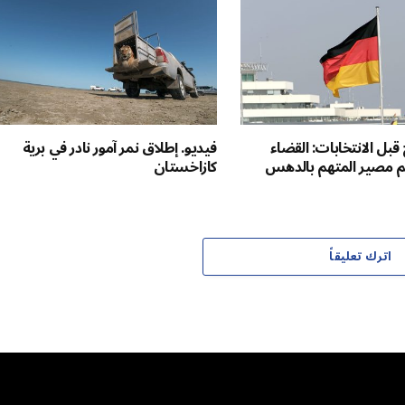
بل الانتخابات: القضاء
فيديو. إطلاق نمر آمور نادر في برية
م مصير المتهم بالدهس
كازاخستان
اترك تعليقاً