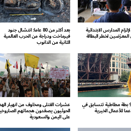
لإلزام المدارس الابتدائية
بعد أكثر من 80 عاما: انتشال جنود
المعرّضين لخطر البطالة
فيرماخت ودراجة من الحرب العالمية
الثانية من الدانوب
فيديو. 90.000 بطة مطاطية تتسابق في
عشرات القتلى ومخاوف من انهيار الهدن
ما للأعمال الخيرية
الحوثيون يصعّدون هجماتهم الصاروخي
على اليمن والسعودية