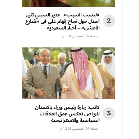
«ليست السبب».. غدير السبتي تثير
الجدل حول نجاح إلهام علي في «شارع
الأعشى» – أخبار السعودية
الجمعة 07 أغسطس 1:01 م
كاتب: زيارة رئيس وزراء باكستان
للرياض تعكس عمق العلاقات
السياسية والاستراتيجية
الجمعة 07 أغسطس 12:59 م