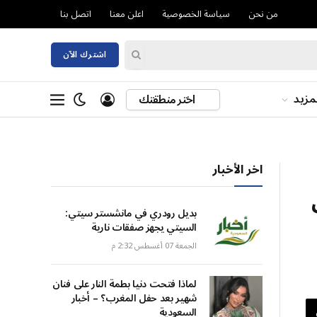
من نحن
سياسة الخصوصية
اعلن معنا
اتصل بنا
اشترك الآن
مزيد
اختر منطقتك
اخر الأخبار
بديل رودري في مانشستر سيتي:
السيتي يجهز صفقات نارية
الجمعة 07 أغسطس 2:32 م
لماذا فتحت دنيا بطمة النار على فنان
شهير بعد حفل المغرب؟ – أخبار
السعودية