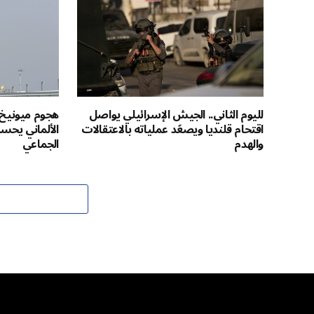
لليوم الثاني.. الجيش الإسرائيلي يواصل
هجوم ميونيخ ق
اقتحام قلنديا ويصعّد عملياته بالاعتقالات
الألماني يحس
والهدم
الجماعي