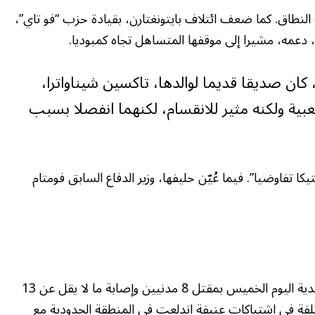
النطاق. كما ضعف ائتلاف بايتونغتارن، بقيادة حزب “فو تاي”،
دعمه، مشيرا إلى موقفها المتساهل تجاه كمبوديا.
كان صديقا قديما لوالدها، تاكسين شيناواترا،
عبية ولكنه مثير للانقسام، لكنهما انفصلا بسبب
كا تفاوضيا”. فيما عُيّن حليفها، وزير الدفاع السابق فومتام
وفي أحدث حلقات التصعيد أفادت الشرطة التايلندية اليوم الخميس بمقتل 8 مدنيين وإصابة ما لا يقل عن 13
دفعية والصواريخ في 5 مواقع مختلفة في اشتباكات عنيفة اندلعت في المنطقة الحدودية مع