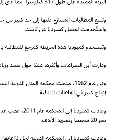
البرية الممتدة على طول 817 كيلومترا، مما أدى إلى حدوث مناوشات على مدى عدة سنوات.
واستُخدمت لفصل كمبوديا عن تايلند.
وتستخدم كمبوديا هذه الخريطة كمرجع للمطالبة بالأ
ودارت أبرز الصراعات وأكثرها عنفا حول معبد برياه 
وفي عام 1962، منحت محكمة العدل الدو
إزعاج كبير في العلاقات الثنائية.
وعادت كمبوديا إ
نحو 20 شخصا وتشريد الآلاف.
وعادت كمبوديا إلى المحكمة الدولية لحل نزاعاتها