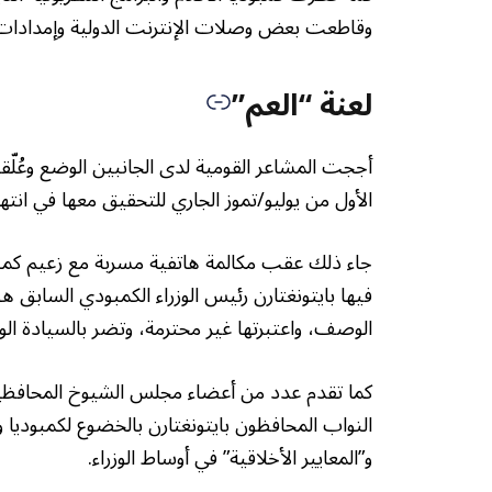
وقاطعت بعض وصلات الإنترنت الدولية وإمدادات ا
لعنة “العم”
أججت المشاعر القومية لدى الجانبين الوضع وعُلّقت
الأول من يوليو/تموز الجاري للتحقيق معها في انته
جاء ذلك عقب مكالمة هاتفية مسربة مع زعيم كم
فيها بايتونغتارن رئيس الوزراء الكمبودي السابق هو
الوصف، واعتبرتها غير محترمة، وتضر بالسيادة الو
كما تقدم عدد من أعضاء مجلس الشيوخ المحافظين بد
النواب المحافظون بايتونغتارن بالخضوع لكمبودي
و”المعايير الأخلاقية” في أوساط الوزراء.