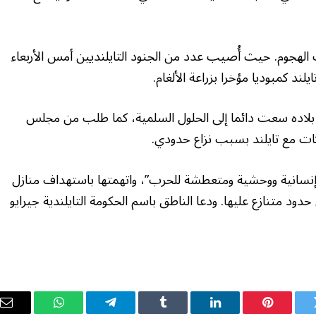
ت الهجوم. حيث أُصيب عدد من الجنود التايلنديين أمس الأربعاء
لند كمبوديا مؤخرا بزراعة الألغام.
ن بلاده سعت دائما إلى الحلول السلمية، كما طلب من مجلس
اكات مع تايلند بسبب نزاع حدودي.
ير إنسانية ووحشية ومتعطشة للحرب”، واتهمتها باستهداف منازل
ود متنازع عليها. ودعا الناطق باسم الحكومة التايلندية جيرايو
ويتر
بينتيريست
لينكدإن
Tumblr
تيلقرام
واتساب
ال