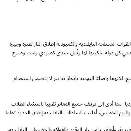
قوات المسلحة التايلندية والكمبودية إطلاق النار لفترة وجيزة
دعي كل دولة ملكيتها لها وقُتل جندي كمبودي واحد، وصرح
ضع، لكنهما واصلتا التهديد باتخاذ تدابير لا تتضمن استخدام
، مما أدى إلى توقف جميع المعابر تقريبا باستثناء الطلاب
ليوم الخميس، أعلنت السلطات التايلندية إغلاق الحدود تماما.
ايلندية، وأوقفت استيراد الوقود والفواكه والخضروات التايلندية،