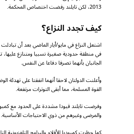
2013، لكن تايلند رفضت اختصاص المحكمة.
كيف تجدد النزاع؟
اشتعل النزاع في مايو/أيار الماضي بعد أن تبادلت ال
في منطقة حدودية صغيرة نسبيا ومتنازع عليها، ت
الجانبان بأنهما تصرفا دفاعا عن النفس.
وأعلنت الدولتان لاحقا أنهما اتفقتا على تهدئة الو
القوة المسلحة، مما أبقى التوترات مرتفعة.
وفرضت تايلند قيودا مشددة على الحدود مع كمبوديا
والمرضى وغيرهم من ذوي الاحتياجات الأساسية. وا
كما حظرت كمبوديا الأفلام والبرامج التلفزيونية الت