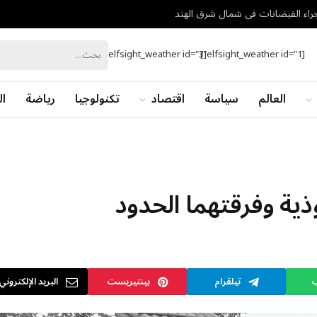
[elfsight_weather id="3"]
[elfsight_weather id="1"]
العالم
سياسة
اقتصاد
تكنولوجيا
رياضة
ال
وذية وفرقتهما الحدود
ب
تيلقرام
بينتيريست
البريد الإلكتروني