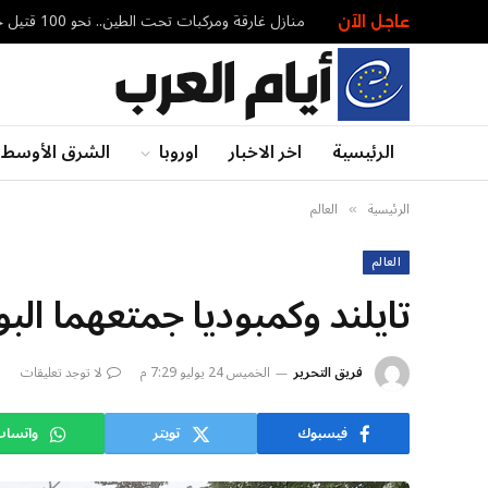
منازل غارقة ومركبات تحت الطين.. نحو 100 قتيل جراء الفيضانات في شمال شرق الهند
عاجل الآن
الرئيسية
اخر الاخبار
اوروبا
الشرق الأوسط
الرئيسية
العالم
»
العالم
تايلند وكمبوديا جمتعهما الب
فريق التحرير
الخميس 24 يوليو 7:29 م
لا توجد تعليقات
فيسبوك
تويتر
واتسا