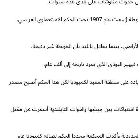
وتنبع المطالبات المتنازع عليها إلى حد كبير من خريطة رُسمت عام 1907 تحت الحكم الاستعماري الفرنسي،
راضي، بينما تجادل تايلند بأن الخريطة غير دقيقة.
فيهير البوذي الذي يعود تاريخه إلى ألف عام.
لية السيادة على منطقة المعبد لكمبوديا لكن هذا الحكم أصبح مصدر
لى المحكمة عام 2011، عقب عدة اشتباكات بين جيشها والقوات التايلندية أسفرت عن مقتل
 الحدودية وأكدت المحكمة مجددا الحكم لصالح كمبوديا عام