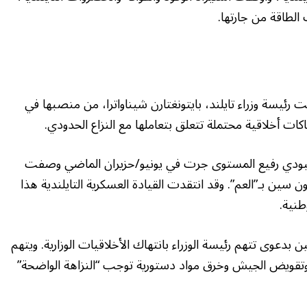
لطاقة من جارتها.
 رئيسة وزراء تايلند، بايتونغتارن شيناواترا، من منصبها في
اكات أخلاقية محتملة تتعلق بتعاملها مع النزاع الحدودي.
بودي رفيع المستوى جرت في يونيو/حزيران الماضي وصفت
ن سين بـ”العم”. وقد انتقدت القيادة العسكرية التايلندية هذا
طنية.
عوى تتهم رئيسة الوزراء بانتهاك الأخلاقيات الوزارية. ويتهم
ا وتقويض الجيش وخرق مواد دستورية توجب “النزاهة الواضحة”