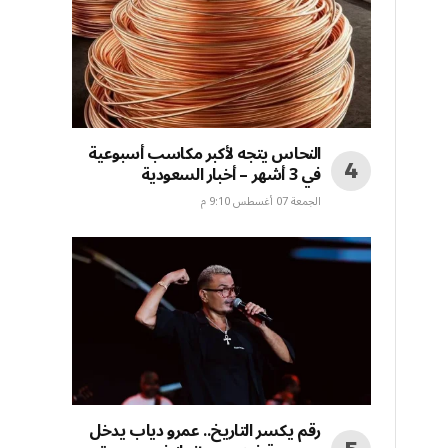
النحاس يتجه لأكبر مكاسب أسبوعية
في 3 أشهر – أخبار السعودية
الجمعة 07 أغسطس 9:10 م
رقم يكسر التاريخ.. عمرو دياب يدخل