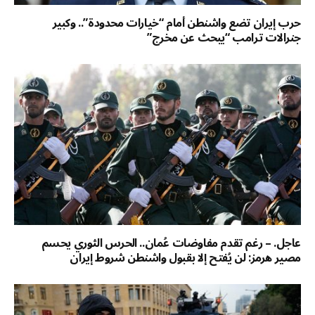
حرب إيران تضع واشنطن أمام “خيارات محدودة”.. وكبير
جنرالات ترامب “يبحث عن مخرج”
عاجل. – رغم تقدم مفاوضات عُمان.. الحرس الثوري يحسم
مصير هرمز: لن يُفتح إلا بقبول واشنطن شروط إيران