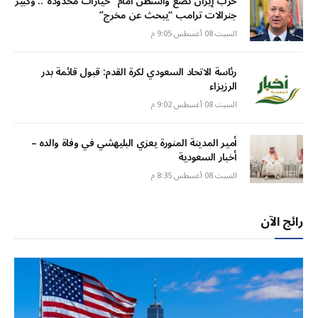
حرب إيران تضع واشنطن أمام “خيارات محدودة”.. وكبير
جنرالات ترامب “يبحث عن مخرج”
السبت 08 أغسطس 9:05 م
رئاسة الاتحاد السعودي لكرة القدم: قبول قائمة بدر
الرزيزاء
السبت 08 أغسطس 9:02 م
أمير المدينة المنورة يعزي البليهشي في وفاة والده –
أخبار السعودية
السبت 08 أغسطس 8:35 م
رائج الآن