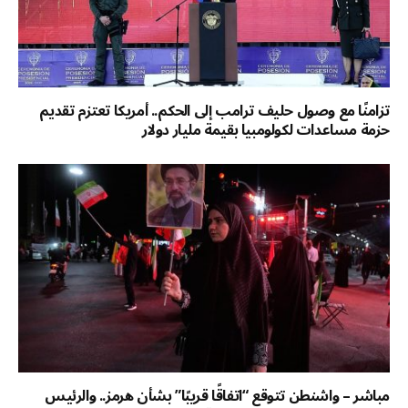
تزامنًا مع وصول حليف ترامب إلى الحكم.. أمريكا تعتزم تقديم
حزمة مساعدات لكولومبيا بقيمة مليار دولار
مباشر – واشنطن تتوقع “اتفاقًا قريبًا” بشأن هرمز.. والرئيس