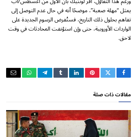
ورغم هذا التفاؤل، أقر لوتنيك بأن الأول من أغسطس/آب
يمثل “مهلة صعبة”، موضحًا أنه في حال عدم التوصل إلى
تفاهم بحلول ذلك التاريخ، فستُفرض الرسوم الجديدة على
الواردات الأوروبية، حتى وإن استؤنفت المحادثات في وقت
لاحق.
فيسبوك
تويتر
بينتيريست
لينكدإن
Tumblr
تيلقرام
واتساب
البريد
الإلكتر
مقالات ذات صلة