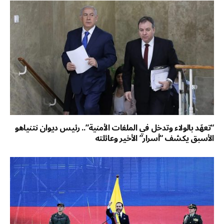
“تعهّد بالولاء وتدخل في الملفات الأمنية”.. رئيس ديوان نتنياهو
الأسبق يكشف “أسرار” الأخير وعائلته