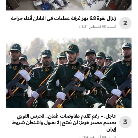
زلزال بقوة 6.8 يهز غرفة عمليات في اليابان أثناء جراحة
السبت 08 أغسطس 8:31 م
عاجل. – رغم تقدم مفاوضات عُمان.. الحرس الثوري
يحسم مصير هرمز: لن يُفتح إلا بقبول واشنطن شروط
إيران
السبت 08 أغسطس 8:04 م